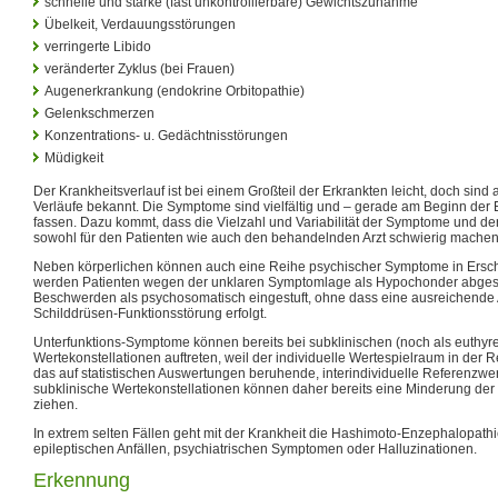
schnelle und starke (fast unkontrollierbare) Gewichtszunahme
Übelkeit, Verdauungsstörungen
verringerte Libido
veränderter Zyklus (bei Frauen)
Augenerkrankung (endokrine Orbitopathie)
Gelenkschmerzen
Konzentrations- u. Gedächtnisstörungen
Müdigkeit
Der Krankheitsverlauf ist bei einem Großteil der Erkrankten leicht, doch sind
Verläufe bekannt. Die Symptome sind vielfältig und – gerade am Beginn der 
fassen. Dazu kommt, dass die Vielzahl und Variabilität der Symptome und de
sowohl für den Patienten wie auch den behandelnden Arzt schwierig machen
Neben körperlichen können auch eine Reihe psychischer Symptome in Ersche
werden Patienten wegen der unklaren Symptomlage als Hypochonder abgest
Beschwerden als psychosomatisch eingestuft, ohne dass eine ausreichende
Schilddrüsen-Funktionsstörung erfolgt.
Unterfunktions-Symptome können bereits bei subklinischen (noch als euthyr
Wertekonstellationen auftreten, weil der individuelle Wertespielraum in der Reg
das auf statistischen Auswertungen beruhende, interindividuelle Referenzwe
subklinische Wertekonstellationen können daher bereits eine Minderung der
ziehen.
In extrem selten Fällen geht mit der Krankheit die Hashimoto-Enzephalopat
epileptischen Anfällen, psychiatrischen Symptomen oder Halluzinationen.
Erkennung