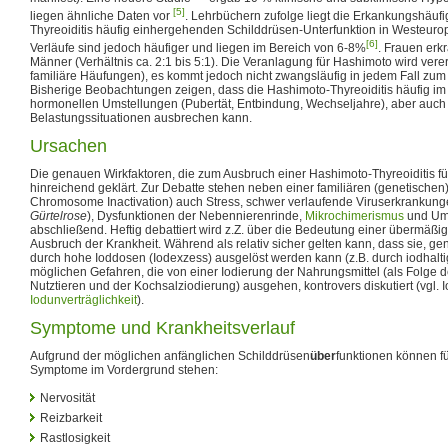
[5]
liegen ähnliche Daten vor
. Lehrbüchern zufolge liegt die Erkankungshäufi
Thyreoiditis häufig einhergehenden Schilddrüsen-Unterfunktion in Westeurop
[6]
Verläufe sind jedoch häufiger und liegen im Bereich von 6-8%
. Frauen erkr
Männer (Verhältnis ca. 2:1 bis 5:1). Die Veranlagung für Hashimoto wird vererb
familiäre Häufungen), es kommt jedoch nicht zwangsläufig in jedem Fall zum
Bisherige Beobachtungen zeigen, dass die Hashimoto-Thyreoiditis häufig 
hormonellen Umstellungen (Pubertät, Entbindung, Wechseljahre), aber auch 
Belastungssituationen ausbrechen kann.
Ursachen
Die genauen Wirkfaktoren, die zum Ausbruch einer Hashimoto-Thyreoiditis fü
hinreichend geklärt. Zur Debatte stehen neben einer familiären (genetischen)
Chromosome Inactivation) auch Stress, schwer verlaufende Viruserkrankung
Gürtelrose
), Dysfunktionen der Nebennierenrinde,
Mikrochimerismus
und Umw
abschließend. Heftig debattiert wird z.Z. über die Bedeutung einer übermäßig
Ausbruch der Krankheit. Während als relativ sicher gelten kann, dass sie, g
durch hohe Ioddosen (Iodexzess) ausgelöst werden kann (z.B. durch iodhaltig
möglichen Gefahren, die von einer Iodierung der Nahrungsmittel (als Folge de
Nutztieren und der Kochsalziodierung) ausgehen, kontrovers diskutiert (vgl. 
Iodunverträglichkeit
).
Symptome und Krankheitsverlauf
Aufgrund der möglichen anfänglichen Schilddrüsen
über
funktionen können fü
Symptome im Vordergrund stehen:
Nervosität
Reizbarkeit
Rastlosigkeit