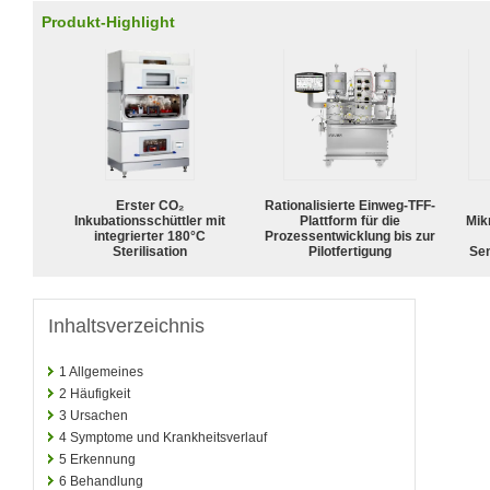
Produkt-Highlight
Erster CO₂
Rationalisierte Einweg-TFF-
Inkubationsschüttler mit
Plattform für die
Mik
integrierter 180°C
Prozessentwicklung bis zur
Sterilisation
Pilotfertigung
Sen
Inhaltsverzeichnis
1
Allgemeines
2
Häufigkeit
3
Ursachen
4
Symptome und Krankheitsverlauf
5
Erkennung
6
Behandlung