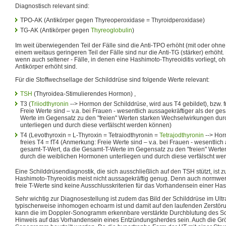
Diagnostisch relevant sind:
TPO-AK (Antikörper gegen Thyreoperoxidase = Thyroidperoxidase)
TG-AK (Antikörper gegen
Thyreoglobulin
)
Im weit überwiegenden Teil der Fälle sind die Anti-TPO erhöht (mit oder ohne
einem weitaus geringeren Teil der Fälle sind nur die Anti-TG (stärker) erhöht.
wenn auch seltener - Fälle, in denen eine Hashimoto-Thyreoiditis vorliegt, 
Antikörper erhöht sind.
Für die Stoffwechsellage der Schilddrüse sind folgende Werte relevant:
TSH
(Thyroidea-Stimulierendes Hormon) ,
T3 (
Triiodthyronin
--> Hormon der Schilddrüse, wird aus T4 gebildet), bzw. 
Freie Werte sind – v.a. bei Frauen - wesentlich aussagekräftiger als der ge
Werte im Gegensatz zu den "freien" Werten starken Wechselwirkungen du
unterliegen und durch diese verfälscht werden können)
T4 (Levothyroxin = L-Thyroxin = Tetraiodthyronin =
Tetrajodthyronin
--> Hor
freies T4 = fT4 (Anmerkung: Freie Werte sind – v.a. bei Frauen - wesentlich
gesamt-T-Wert, da die Gesamt-T-Werte im Gegensatz zu den "freien" Wert
durch die weiblichen Hormonen unterliegen und durch diese verfälscht w
Eine Schilddrüsendiagnostik, die sich ausschließlich auf den TSH stützt, ist 
Hashimoto-Thyreoidis meist nicht aussagekräftig genug. Denn auch normwe
freie T-Werte sind keine Ausschlusskriterien für das Vorhandensein einer Has
Sehr wichtig zur Diagnosestellung ist zudem das Bild der Schilddrüse im Ultr
typischerweise inhomogen echoarm ist und damit auf den laufenden Zerstör
kann die im Doppler-Sonogramm erkennbare verstärkte Durchblutung des S
Hinweis auf das Vorhandensein eines Entzündungsherdes sein. Auch die Gr