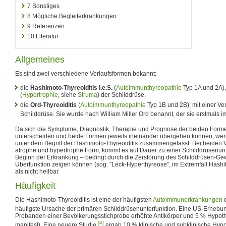
7
Sonstiges
8
Mögliche Begleiterkrankungen
9
Referenzen
10
Literatur
Allgemeines
Es sind zwei verschiedene Verlaufsformen bekannt:
die
Hashimoto-Thyreoiditis i.e.S.
(
Autoimmunthyreopathie
Typ 1A und 2A),
(
Hypertrophie
, siehe
Struma
) der Schilddrüse.
die
Ord-Thyreoiditis
(
Autoimmunthyreopathie
Typ 1B und 2B), mit einer Ver
Schilddrüse. Sie wurde nach William Miller Ord benannt, der sie erstmals 
Da sich die Symptome, Diagnostik, Therapie und Prognose der beiden Forme
unterscheiden und beide Formen jeweils ineinander übergehen können, werd
unter dem Begriff der Hashimoto-Thyreoiditis zusammengefasst. Bei beiden 
atrophe und hypertrophe Form, kommt es auf Dauer zu einer Schilddrüsenunt
Beginn der Erkrankung – bedingt durch die Zerstörung des Schilddrüsen-G
Überfunktion zeigen können (sog. "Leck-Hyperthyreose", im Extremfall Hashito
als nicht heilbar.
Häufigkeit
Die Hashimoto-Thyreoiditis ist eine der häufigsten
Autoimmunerkrankungen
d
häufigste Ursache der primären Schilddrüsenunterfunktion. Eine US-Erheb
Probanden einer Bevölkerungsstichprobe erhöhte Antikörper und 5 % Hypoth
[4]
manifest). Eine neuere Studie
ergab 10 % klinische und subklinische Hyp