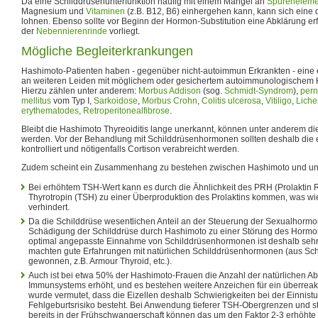
Da eine Schilddrüsenunterfunktion häufig mit einem Mangel an
Spureneleme
Magnesium und
Vitaminen
(z.B. B12, B6) einhergehen kann, kann sich eine
lohnen. Ebenso sollte vor Beginn der Hormon-Substitution eine Abklärung er
der
Nebennierenrinde
vorliegt.
Mögliche Begleiterkrankungen
Hashimoto-Patienten haben - gegenüber nicht-autoimmun Erkrankten - eine 
an weiteren Leiden mit möglichem oder gesichertem autoimmunologischem H
Hierzu zählen unter anderem:
Morbus Addison
(sog.
Schmidt-Syndrom
),
pern
mellitus
vom Typ I,
Sarkoidose
,
Morbus Crohn
,
Colitis ulcerosa
,
Vitiligo
,
Liche
erythematodes
,
Retroperitonealfibrose
.
Bleibt die Hashimoto Thyreoiditis lange unerkannt, können unter anderem 
werden. Vor der Behandlung mit Schilddrüsenhormonen sollten deshalb die 
kontrolliert und nötigenfalls Cortison verabreicht werden.
Zudem scheint ein Zusammenhang zu bestehen zwischen Hashimoto und une
Bei erhöhtem TSH-Wert kann es durch die Ähnlichkeit des PRH (Prolaktin
Thyrotropin (TSH) zu einer Überproduktion des Prolaktins kommen, was w
verhindert.
Da die Schilddrüse wesentlichen Anteil an der Steuerung der Sexualhormo
Schädigung der Schilddrüse durch Hashimoto zu einer Störung des Hormo
optimal angepasste Einnahme von Schilddrüsenhormonen ist deshalb sehr w
machten gute Erfahrungen mit natürlichen Schilddrüsenhormonen (aus Sc
gewonnen, z.B. Armour Thyroid, etc.).
Auch ist bei etwa 50% der Hashimoto-Frauen die Anzahl der natürlichen A
Immunsystems erhöht, und es bestehen weitere Anzeichen für ein überrea
wurde vermutet, dass die Eizellen deshalb Schwierigkeiten bei der Einnis
Fehlgeburtsrisiko besteht. Bei Anwendung tieferer TSH-Obergrenzen und st
bereits in der Frühschwangerschaft können das um den Faktor 2-3 erhöhte