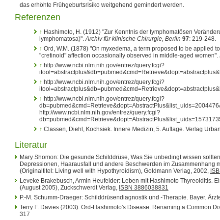
das erhöhte Frühgeburtsrisiko weitgehend gemindert werden.
Referenzen
↑
Hashimoto, H. (1912) "Zur Kenntnis der lymphomatösen Veränder
lymphomatosa)".
Archiv für klinische Chirurgie, Berlin
97
: 219-248.
↑
Ord, W.M. (1878) "On myxedema, a term proposed to be applied to a
"cretinoid" affection occasionally observed in middle-aged women".
↑
http://www.ncbi.nlm.nih.gov/entrez/query.fcgi?
itool=abstractplus&db=pubmed&cmd=Retrieve&dopt=abstractplus&
↑
http://www.ncbi.nlm.nih.gov/entrez/query.fcgi?
itool=abstractplus&db=pubmed&cmd=Retrieve&dopt=abstractplus&
↑
http://www.ncbi.nlm.nih.gov/entrez/query.fcgi?
db=pubmed&cmd=Retrieve&dopt=AbstractPlus&list_uids=200447
http://www.ncbi.nlm.nih.gov/entrez/query.fcgi?
db=pubmed&cmd=Retrieve&dopt=AbstractPlus&list_uids=157317
↑
Classen, Diehl, Kochsiek. Innere Medizin, 5. Auflage. Verlag Urba
Literatur
Mary Shomon: Die gesunde Schilddrüse, Was Sie unbedingt wissen sollte
Depressionen, Haarausfall und andere Beschwerden im Zusammenhang mit
(Originaltitel: Living well with Hypothyroidism), Goldmann Verlag, 2002,
IS
Leveke Brakebusch, Armin Heufelder: Leben mit Hashimoto Thyreoiditis. Ei
(August 2005), Zuckschwerdt Verlag,
ISBN 3886038831
P.-M. Schumm-Draeger: Schilddrüsendiagnostik und -Therapie. Bayer. Ärzte
Terry F. Davies (2003): Ord-Hashimoto's Disease: Renaming a Common Diso
317