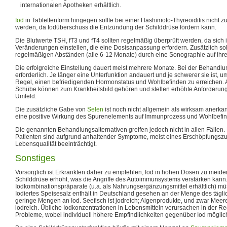
internationalen Apotheken erhältlich.
Iod
in Tablettenform hingegen sollte bei einer Hashimoto-Thyreoiditis nicht
werden, da Iodüberschuss die Entzündung der Schilddrüse fördern kann.
Die Blutwerte TSH, fT3 und fT4 sollten regelmäßig überprüft werden, da sich
Veränderungen einstellen, die eine Dosisanpassung erfordern. Zusätzlich soll
regelmäßigen Abständen (alle 6-12 Monate) durch eine Sonographie auf ihrer
Die erfolgreiche Einstellung dauert meist mehrere Monate. Bei der Behandlun
erforderlich. Je länger eine Unterfunktion andauert und je schwerer sie ist, um
Regel, einen befriedigenden Hormonstatus und Wohlbefinden zu erreichen
Schübe können zum Krankheitsbild gehören und stellen erhöhte Anforderunge
Umfeld.
Die zusätzliche Gabe von
Selen
ist noch nicht allgemein als wirksam anerka
eine positive Wirkung des Spurenelements auf Immunprozess und Wohlbefinde
Die genannten Behandlungsalternativen greifen jedoch nicht in allen Fällen.
Patienten sind aufgrund anhaltender Symptome, meist eines Erschöpfungszus
Lebensqualität beeinträchtigt.
Sonstiges
Vorsorglich ist Erkrankten daher zu empfehlen, Iod in hohen Dosen zu meiden,
Schilddrüse erhöht, was die Angriffe des Autoimmunsystems verstärken kann
Iodkombinationspräparate (u.a. als Nahrungsergänzungsmittel erhältlich) 
Iodiertes Speisesalz enthält in Deutschland gesehen an der Menge des täglic
geringe Mengen an Iod. Seefisch ist jodreich; Algenprodukte, und zwar Meer
iodreich. Übliche Iodkonzentrationen in Lebensmitteln verursachen in der Re
Probleme, wobei individuell höhere Empfindlichkeiten gegenüber Iod möglich