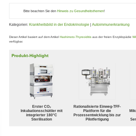
Bitte beachten Sie den
Hinweis zu Gesundheitsthemen
!
Kategorien:
Krankheitsbild in der Endokrinologie
|
Autoimmunerkrankung
Dieser Artikel basiert auf dem Artikel
Hashimoto-Thyreoiditis
aus der freien Enzyklopädie
Wi
verfügbar.
Produkt-Highlight
Erster CO₂
Rationalisierte Einweg-TFF-
Inkubationsschüttler mit
Plattform für die
Mik
integrierter 180°C
Prozessentwicklung bis zur
Sterilisation
Pilotfertigung
Sen