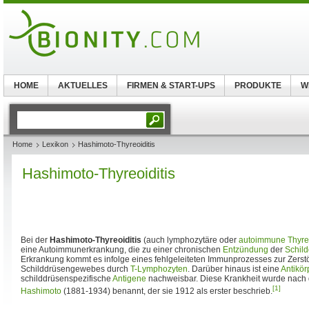
HOME
AKTUELLES
FIRMEN & START-UPS
PRODUKTE
W
Home
Lexikon
Hashimoto-Thyreoiditis
Hashimoto-Thyreoiditis
Bei der
Hashimoto-Thyreoiditis
(auch lymphozytäre oder
autoimmune Thyreo
eine Autoimmunerkrankung, die zu einer chronischen
Entzündung
der
Schil
Erkrankung kommt es infolge eines fehlgeleiteten Immunprozesses zur Zerst
Schilddrüsengewebes durch
T-Lymphozyten
. Darüber hinaus ist eine
Antikör
schilddrüsenspezifische
Antigene
nachweisbar. Diese Krankheit wurde nach
[1]
Hashimoto
(1881-1934) benannt, der sie 1912 als erster beschrieb.