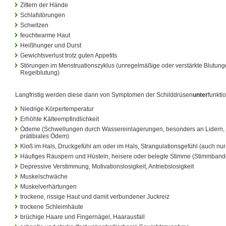
Zittern der Hände
Schlafstörungen
Schwitzen
feuchtwarme Haut
Heißhunger und Durst
Gewichtsverlust trotz guten Appetits
Störungen im Menstruationszyklus (unregelmäßige oder verstärkte Blutung
Regelblutung)
Langfristig werden diese dann von Symptomen der Schilddrüsen
unter
funkti
Niedrige Körpertemperatur
Erhöhte Kälteempfindlichkeit
Ödeme (Schwellungen durch Wassereinlagerungen, besonders an Lidern, Ge
prätibiales Ödem)
Kloß im Hals, Druckgefühl am oder im Hals, Strangulationsgefühl (auch nu
Häufiges Räuspern und Hüsteln, heisere oder belegte Stimme (Stimmban
Depressive Verstimmung, Motivationslosigkeit, Antriebslosigkeit
Muskelschwäche
Muskelverhärtungen
trockene, rissige Haut und damit verbundener Juckreiz
trockene Schleimhäute
brüchige Haare und Fingernägel, Haarausfall