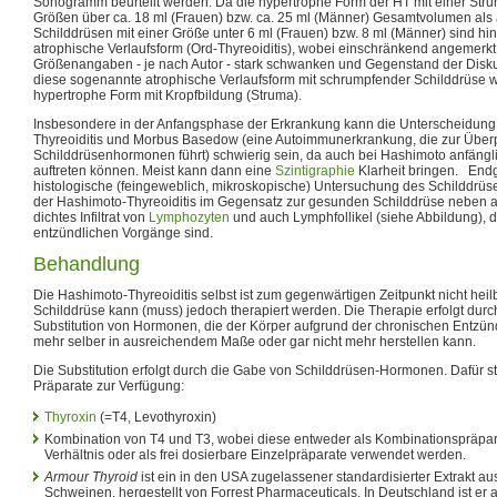
Sonogramm beurteilt werden. Da die hypertrophe Form der HT mit einer Str
Größen über ca. 18 ml (Frauen) bzw. ca. 25 ml (Männer) Gesamtvolumen als 
Schilddrüsen mit einer Größe unter 6 ml (Frauen) bzw. 8 ml (Männer) sind hin
atrophische Verlaufsform (Ord-Thyreoiditis), wobei einschränkend angemerk
Größenangaben - je nach Autor - stark schwanken und Gegenstand der Diskus
diese sogenannte atrophische Verlaufsform mit schrumpfender Schilddrüse we
hypertrophe Form mit Kropfbildung (Struma).
Insbesondere in der Anfangsphase der Erkrankung kann die Unterscheidung
Thyreoiditis und Morbus Basedow (eine Autoimmunerkrankung, die zur Über
Schilddrüsenhormonen führt) schwierig sein, da auch bei Hashimoto anfäng
auftreten können. Meist kann dann eine
Szintigraphie
Klarheit bringen. Endgü
histologische (feingeweblich, mikroskopische) Untersuchung des Schilddrü
der Hashimoto-Thyreoiditis im Gegensatz zur gesunden Schilddrüse neben an
dichtes Infiltrat von
Lymphozyten
und auch Lymphfollikel (siehe Abbildung), d
entzündlichen Vorgänge sind.
Behandlung
Die Hashimoto-Thyreoiditis selbst ist zum gegenwärtigen Zeitpunkt nicht heilb
Schilddrüse kann (muss) jedoch therapiert werden. Die Therapie erfolgt durc
Substitution von Hormonen, die der Körper aufgrund der chronischen Entzün
mehr selber in ausreichendem Maße oder gar nicht mehr herstellen kann.
Die Substitution erfolgt durch die Gabe von Schilddrüsen-Hormonen. Dafür s
Präparate zur Verfügung:
Thyroxin
(=T4, Levothyroxin)
Kombination von T4 und T3, wobei diese entweder als Kombinationspräpara
Verhältnis oder als frei dosierbare Einzelpräparate verwendet werden.
Armour Thyroid
ist ein in den USA zugelassener standardisierter Extrakt au
Schweinen, hergestellt von Forrest Pharmaceuticals. In Deutschland ist er a