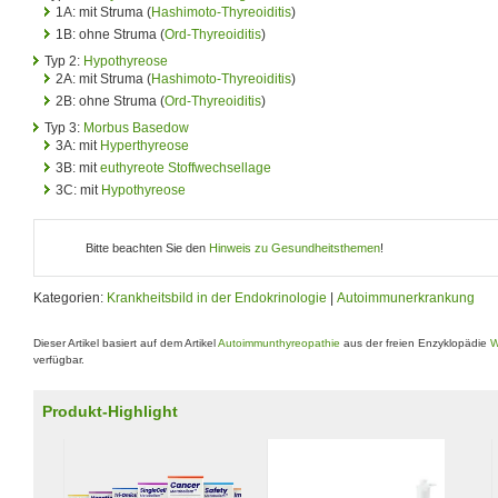
1A: mit Struma (
Hashimoto-Thyreoiditis
)
1B: ohne Struma (
Ord-Thyreoiditis
)
Typ 2:
Hypothyreose
2A: mit Struma (
Hashimoto-Thyreoiditis
)
2B: ohne Struma (
Ord-Thyreoiditis
)
Typ 3:
Morbus Basedow
3A: mit
Hyperthyreose
3B: mit
euthyreote Stoffwechsellage
3C: mit
Hypothyreose
Bitte beachten Sie den
Hinweis zu Gesundheitsthemen
!
Kategorien:
Krankheitsbild in der Endokrinologie
|
Autoimmunerkrankung
Dieser Artikel basiert auf dem Artikel
Autoimmunthyreopathie
aus der freien Enzyklopädie
W
verfügbar.
Produkt-Highlight