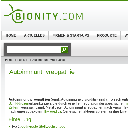
HOME
AKTUELLES
FIRMEN & START-UPS
PRODUKTE
W
Home
Lexikon
Autoimmunthyreopathie
Autoimmunthyreopathie
Autoimmunthyreopathien
(engl.: Autoimmune thyroiditis) sind chronisch ent
Schilddrüsen
erkrankungen, die durch eine Fehlregulation der spezifischen
I
Zellen
) verursacht sind. Meist treten Autoimmunthyreopathien nach Virusinfek
nach einer subakuten
Thyreoiditis
. Genetische Faktoren spielen für ihre Entw
Einteilung
Typ 1:
euthyreote Stoffwechsellage