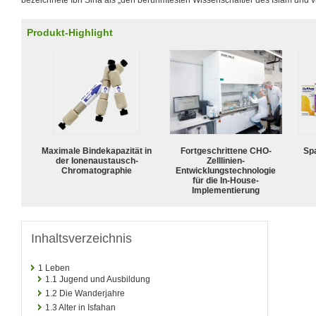
bezeichnete Ibn Sina als „den berühmtesten Wissenschaftler des Islam und viel
Produkt-Highlight
Maximale Bindekapazität in
Fortgeschrittene CHO-
Spa
der Ionenaustausch-
Zelllinien-
Chromatographie
Entwicklungstechnologie
für die In-House-
Implementierung
Inhaltsverzeichnis
1
Leben
1.1
Jugend und Ausbildung
1.2
Die Wanderjahre
1.3
Alter in Isfahan