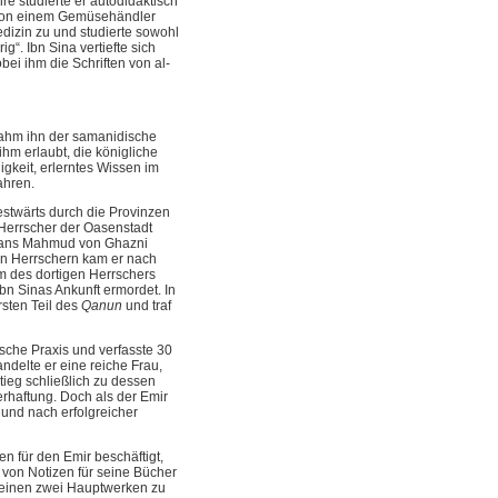
 studierte er autodidaktisch
. Von einem Gemüsehändler
edizin zu und studierte sowohl
ig“. Ibn Sina vertiefte sich
ei ihm die Schriften von al-
, nahm ihn der samanidische
hm erlaubt, die königliche
igkeit, erlerntes Wissen im
ahren.
estwärts durch die Provinzen
 Herrscher der Oasenstadt
ultans Mahmud von Ghazni
n Herrschern kam er nach
 des dortigen Herrschers
bn Sinas Ankunft ermordet. In
rsten Teil des
Qanun
und traf
sche Praxis und verfasste 30
ndelte er eine reiche Frau,
ieg schließlich zu dessen
erhaftung. Doch als der Emir
 und nach erfolgreicher
en für den Emir beschäftigt,
 von Notizen für seine Bücher
seinen zwei Hauptwerken zu