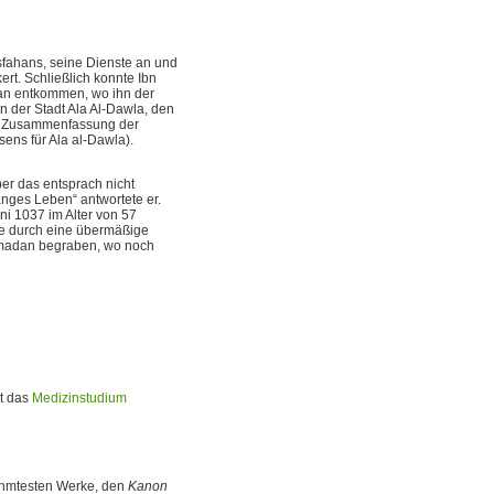
sfahans, seine Dienste an und
t. Schließlich konnte Ibn
han entkommen, wo ihn der
n der Stadt Ala Al-Dawla, den
ine Zusammenfassung der
ens für Ala al-Dawla).
er das entsprach nicht
anges Leben“ antwortete er.
ni 1037 im Alter von 57
de durch eine übermäßige
amadan begraben, wo noch
nt das
Medizinstudium
ühmtesten Werke, den
Kanon