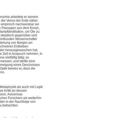
ronomie arbeitete er seinem
s die Venus der Erde näher
ht empirisch nachweisbar sei
nige Passagen aus dem Koran,
dampfdestillation, um Öle zu
v skeptisch gegenüber und
einflussten Wissenschafter
tstehung von Bergen an:
i schweren Erdbeben
Täler herausgewaschen hat,
e Zeit in Anspruch nehmen, in
 vielfältig tätig; so
messen, und stellte eine
ahnneigung eines Geschosses
Optik bewies er, dass die
ens.
 Metaphysik als auch mit Logik
ve Kritik an dessen
sion. Avicennas
chen Forschern als weiterhin
sten in der Nachfolge von
u betrachten.