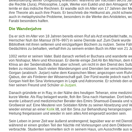
Bewunderung seiner Umgebung erworben. Während der nächsten sechs Jahre
die Rechte (Jura), Philosophie, Logik, Werke von Euklid und den Almagest
lernte er das indische Rechnen. Er wandte sich im Alter von 17 Jahren der M
ihre Theorie als auch ihre Praxis. Er beschrieb die Heilkunst als „nicht schwier
auch in metaphysische Probleme, besonders in die Werke des Aristoteles, wob
Farabi besonders halfen.
Die Wanderjahre
Da er sich im Alter von 18 Jahren bereits einen Ruf als Arzt erarbeitet hatte
Herrscher Nuh ibn Mansur (976–997) in seine Dienste auf. Zum Dank wurde i
Bibliothek mit ihren seltenen und einzigartigen Büchern zu nutzen. Seine Fäh
Gedächtnis zu behalten, verhalf ihm zu seinem ersten Buch im Alter von 21 J
1002 verlor er seinen Vater. Bald danach verließ er Buchara und wanderte w
von Nishapur, Merv und Khorasan. Er diente einige Zeit Ali Ibn Ma'mun, dem
Khiva an der Seidenstraße, floh aber schnell, um nicht in den Dienst des S
treten zu müssen. Nach vielen Wanderungen und Diensten bei verschiedene
Gorgan (arabisch:
Jurjan
) nahe dem Kaspischen Meer, angezogen vom Ruhm
Qabus, der als Förderer der Wissenschaft galt. Der Fürst wurde jedoch nach I
Gorgan hielt Ibn Sina Vorlesungen in Logik und Astronomie. Er schrieb den e
hier seinen Freund und Schüler
al-Juzjani
.
Danach gründete er in Ray, in der Nähe des heutigen Teheran, eine medizini
kurze Werke. Als Ray belagert wurde, floh Ibn Sina nach Hamadan. Dort beha
wurde Leibarzt und medizinischer Berater des Emirs Shamsud-Dawala und st
Großwesir auf. Eine Meuterei von Soldaten führte zu seiner Absetzung und V
wieder einmal an einer
Kolik
litt, soll Ibn Sina zur Behandlung herangezogen
Heilung freigelassen und wieder in sein altes Amt eingesetzt worden sein.
Sein Leben in jener Zeit war äußerst anstrengend; tagsüber war er mit Dienst
während er einen großen Teil der Nächte mit Vorlesungen und dem Diktieren
verbrachte. Studenten sammelten sich in seinem Haus, um Ausschnitte aus 