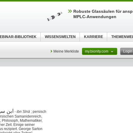
Robuste Glassäulen für ansp
MPLC-Anwendungen
EBINAR-BIBLIOTHEK
WISSENSWELTEN
KARRIERE
THEMENWE
Meine Merkliste
my.bionity.com
Logi
ابن سين
‎ -
ibn Sīnā
; persisch
ersischen Samanidenreich,
, Philosoph, Mathematiker,
er Zeit. Einige seiner
 rezipiert. George Sarton