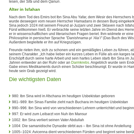
lesen, der
Sifa
und dem
Qanun
.
Alter in Isfahan
Nach dem Tod des Emirs bot Ibn Sina Abu Yafar, dem Wesir des Herrschers I
wurde deswegen vom neuen Herrscher Hamadans in dessen Burg eingekerker
Sina jedoch 1024 mit seinem Freund al-Juzjani und zwei Sklaven nach Isfa
Fürst willkommen hieß. Er verbrachte seine letzten Jahre im Dienst des Herre
er in wissenschaftlichen und literarischen Fragen beriet. Ihm widmete er e
Philosophie in persischer Sprache
"Danishnama-yi ‘Ala’i"
(Das Buch des Wiss
Außerdem begleitete er ihn auf Kriegszügen.
Freunde rieten ihm, sich zu schonen und ein gemäßigtes Leben zu führen, ab
seinem Charakter. „Ich habe lieber ein kurzes Leben in Fülle als ein karges l
Erschöpft durch seine harte Arbeit und sein hartes Leben starb Ibn Sina im Ju
Jahren entweder an der Ruhr oder an
Darmkrebs
. Angeblich wurde sein En
Gabe eines Medikaments durch einen Schüler beschleunigt. Er wurde in H
heute sein Grab gezeigt wird.
Die wichtigsten Daten
980: Ibn Sina wird in Afschana im heutigen Usbekistan geboren
981–989: Ibn Sinas Familie zieht nach Buchara im heutigen Usbekistan
990–996: Ibn Sina wird von verschiedenen Lehrern unterrichtet und begin
997: Er wird zum Leibarzt von Nuh ibn Mansur
1002: Ibn Sina verliert seinen Vater Abdullah
1004: Die samanidische Dynastie stirbt aus – Ibn Sina ist ohne Anstellung
1005–1024: Avicenna dient verschiedenen Fürsten und beginnt seine ber