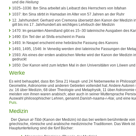
und die
Heilung
1025–1036: Ibn Sina arbeitet als Leibarzt des Herrschers von Isfahan
1037: Ibn Sina stirbt in Hamadan im Alter von 57 Jahren an der Ruhr
12. Jahrhundert: Gerhard von Cremona übersetzt den Kanon der Medizin in
gilt bis ins 17. Jahrhundert als wichtiges Lehrbuch der Medizin
1470: Im gesamten Abendland gibt es 15–30 lateinische Ausgaben des Ka
1490: Ein Teil der al-Shifa erscheint in Pavia
1493: In Neapel erscheint eine hebräische Fassung des Kanons
1493, 1495, 1546: In Venedig werden drei lateinische Fassungen der Meta
1593: Als eines der ersten arabischen Werke wird der Kanon der Medizin i
gedruckt
1650: Der Kanon wird zum letzten Mal in den Universitäten von Löwen und 
Werke
Es wird behauptet, dass Ibn Sina 21 Haupt- und 24 Nebenwerke in Philosoph
Geometrie, Astronomie und anderen Gebieten vollendet hat. Andere Autoren 
zu: 16 über Medizin, 68 über Theologie und Metaphysik, 11 über Astronomie
meisten von ihnen waren arabisch; aber auch in seiner Muttersprache Persis
Auswahl philosophischer Lehren, genannt
Danish-naama-i-Alai
, und eine k
Puls
.
Medizin
Der
Qanun al-Tibb
(Kanon der Medizin) ist das bei weitem berühmteste von 
griechische, römische und arabische medizinische Traditionen. Das Werk ist m
Hauptunterteilung sind die fünf Bücher: