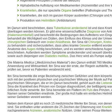
Allgemeine Prinzipien (Theorie der Medizin)
Alphabetische Auflistung von Medikamenten (Arzneimittel und ihre
Krankheiten
, die nur spezielle
Organe
betreffen (Pathologie und Th
Krankheiten, die sich im ganzen Körper ausbreiten (Chirurgie und 
Produktion von
Heilmitteln
(Antidotarium)
Im
Qanun
wird beschrieben, dass
Tuberkulose
ansteckend
ist und dass Kra
übertragen werden können. Er gibt eine wissenschaftliche
Diagnose
von Ank
(
Hakenwurmbefall
) und beschreibt die Bedingungen des Auftretens von Ei
behandelt die Wichtigkeit von Diäten, den Einfluss des Klimas und der Umwe
chirurgischen
Gebrauch von
oraler
Anästhesie
. Ibn Sina rät
Chirurgen
,
Krebs
zu behandeln und sicherzustellen, dass alles kranke
Gewebe
entfernt worden
Anatomie des
Auges
richtig beschrieben, und es werden verschiedene Augen
beschrieben. Außerdem werden Symptome ansteckender und sexuell übertra
sowie auch diejenigen von
Diabetes mellitus
. Das Herz wird als Pumpe aufge
Die
Materia Medica
(„Medizinisches Material“) des
Qanun
enthält 760 Medik
Anwendung und Wirksamkeit. Ibn Sina war der erste, der Regeln aufstellte,
prüfen sei, bevor es Patienten verabreicht wird.
Ibn Sina bemerkte die enge Beziehung zwischen Gefühlen und dem körperli
sich mit der positiven physischen und psychischen Wirkung der Musik auf Pat
psychischen Störungen, die er im
Qanun
beschreibt, gehört auch die
Liebesk
Sina die Krankheit des Prinzen von Gorgan diagnostiziert, der bettlägerig w
örtlichen Ärzte verwirrte. Ibn Sina bemerkte ein Flattern im
Puls
des Prinzen, 
Namen seiner Geliebten erwähnte. Der große Arzt hatte ein einfaches Heilmitt
seiner Geliebten vereint werden.
Neben dem
Kanon
gibt es noch 15 medizinische Werke Ibn Sinas, von denen
sind. Sie enthalten unter anderem die 25 Zeichen der Erkennung von
Krankh
nachgewiesene
Arzneien
,
anatomische
Notizen. Unter seinen Prosa-Werken 