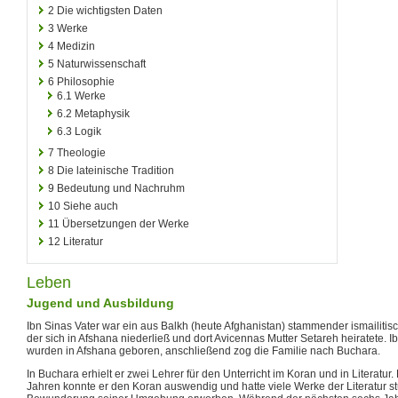
2
Die wichtigsten Daten
3
Werke
4
Medizin
5
Naturwissenschaft
6
Philosophie
6.1
Werke
6.2
Metaphysik
6.3
Logik
7
Theologie
8
Die lateinische Tradition
9
Bedeutung und Nachruhm
10
Siehe auch
11
Übersetzungen der Werke
12
Literatur
Leben
Jugend und Ausbildung
Ibn Sinas Vater war ein aus Balkh (heute Afghanistan) stammender ismailitis
der sich in Afshana niederließ und dort Avicennas Mutter Setareh heiratete. I
wurden in Afshana geboren, anschließend zog die Familie nach Buchara.
In Buchara erhielt er zwei Lehrer für den Unterricht im Koran und in Literatur.
Jahren konnte er den Koran auswendig und hatte viele Werke der Literatur st