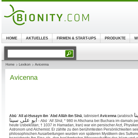
HOME
AKTUELLES
FIRMEN & START-UPS
PRODUKTE
W
Home
Lexikon
Avicenna
Avicenna
ا
Abū ʿAlī al-Ḥusayn ibn ʿAbd Allāh ibn Sīnā
, latinisiert
Avicenna
(arabisch
ابو علی سینا
‎ -
Abū ʾAlī Sīnā
; * 980 in Afschana bei Buchara im damals p
heute Usbekistan; † 1037 in Hamadan, Iran) war ein persischer Arzt, Physiker
Astronom und Alchemist. Er zählte zu den berühmtesten Persönlichkeiten sein
philosophischen Ausarbeitungen wurden von späteren Mystikern des Sufismus