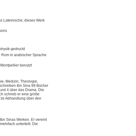
s Lateinische; dieses Werk
nons
physik gedruckt
n Rom in arabischer Sprache
Montpellier benutzt
ie, Medizin, Theologie,
schreiben Ibn Sina 99 Bücher
 und 4 über das Drama. Die
ch schrieb er eine große
urze Abhandlung über den
Ibn Sinas Werken. Er vereint
ehrfach unterteilt. Die