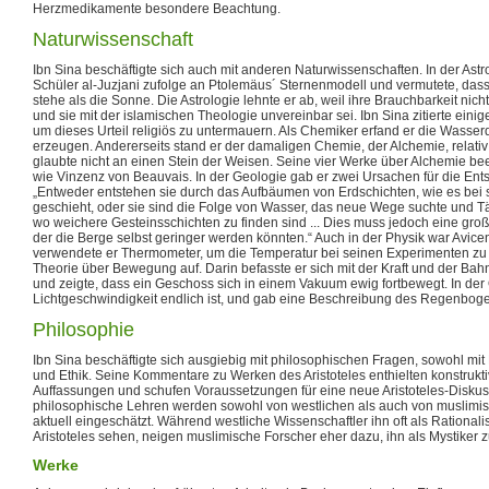
Herzmedikamente besondere Beachtung.
Naturwissenschaft
Ibn Sina beschäftigte sich auch mit anderen Naturwissenschaften. In der Ast
Schüler al-Juzjani zufolge an Ptolemäus´ Sternenmodell und vermutete, das
stehe als die Sonne. Die Astrologie lehnte er ab, weil ihre Brauchbarkeit nic
und sie mit der islamischen Theologie unvereinbar sei. Ibn Sina zitierte ei
um dieses Urteil religiös zu untermauern. Als Chemiker erfand er die Wasser
erzeugen. Andererseits stand er der damaligen Chemie, der Alchemie, relati
glaubte nicht an einen Stein der Weisen. Seine vier Werke über Alchemie be
wie Vinzenz von Beauvais. In der Geologie gab er zwei Ursachen für die En
„Entweder entstehen sie durch das Aufbäumen von Erdschichten, wie es be
geschieht, oder sie sind die Folge von Wasser, das neue Wege suchte und 
wo weichere Gesteinsschichten zu finden sind ... Dies muss jedoch eine groß
der die Berge selbst geringer werden könnten.“ Auch in der Physik war Avicenna
verwendete er Thermometer, um die Temperatur bei seinen Experimenten zu 
Theorie über Bewegung auf. Darin befasste er sich mit der Kraft und der B
und zeigte, dass ein Geschoss sich in einem Vakuum ewig fortbewegt. In der 
Lichtgeschwindigkeit endlich ist, und gab eine Beschreibung des Regenbog
Philosophie
Ibn Sina beschäftigte sich ausgiebig mit philosophischen Fragen, sowohl mit
und Ethik. Seine Kommentare zu Werken des Aristoteles enthielten konstrukti
Auffassungen und schufen Voraussetzungen für eine neue Aristoteles-Diskus
philosophische Lehren werden sowohl von westlichen als auch von muslimis
aktuell eingeschätzt. Während westliche Wissenschaftler ihn oft als Rationali
Aristoteles sehen, neigen muslimische Forscher eher dazu, ihn als Mystiker z
Werke