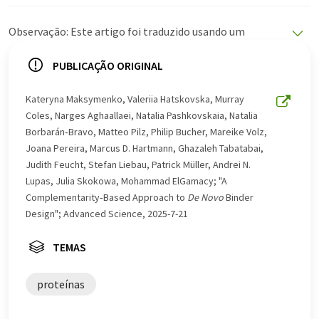
Observação: Este artigo foi traduzido usando um
sistema de computador sem intervenção humana. A
LUMITOS oferece essas traduções automáticas para
PUBLICAÇÃO ORIGINAL
apresentar uma gama mais ampla de notícias atuais.
Como este artigo foi traduzido com tradução
Kateryna Maksymenko, Valeriia Hatskovska, Murray
automática, é possível que contenha erros de
Coles, Narges Aghaallaei, Natalia Pashkovskaia, Natalia
vocabulário, sintaxe ou gramática. O artigo original em
Borbarán‐Bravo, Matteo Pilz, Philip Bucher, Mareike Volz,
Inglês pode ser encontrado
aqui
.
Joana Pereira, Marcus D. Hartmann, Ghazaleh Tabatabai,
Judith Feucht, Stefan Liebau, Patrick Müller, Andrei N.
Lupas, Julia Skokowa, Mohammad ElGamacy; "A
Complementarity‐Based Approach to
De Novo
Binder
Design"; Advanced Science, 2025-7-21
TEMAS
proteínas