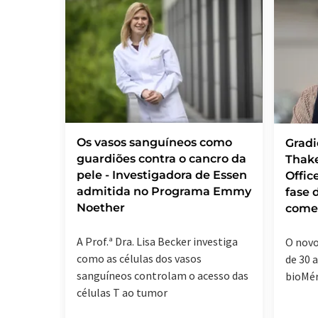
Os vasos sanguíneos como
Grad
guardiões contra o cancro da
Thake
pele - Investigadora de Essen
Offic
admitida no Programa Emmy
fase 
Noether
comer
A Prof.ª Dra. Lisa Becker investiga
O novo
como as células dos vasos
de 30 
sanguíneos controlam o acesso das
bioMér
células T ao tumor