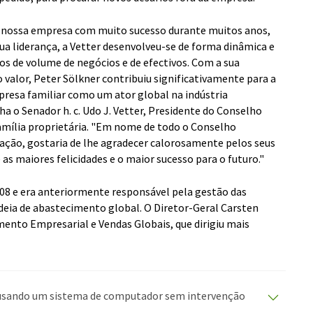
 a nossa empresa com muito sucesso durante muitos anos,
sua liderança, a Vetter desenvolveu-se de forma dinâmica e
s de volume de negócios e de efectivos. Com a sua
valor, Peter Sölkner contribuiu significativamente para a
resa familiar como um ator global na indústria
ha o Senador h. c. Udo J. Vetter, Presidente do Conselho
mília proprietária. "Em nome de todo o Conselho
ação, gostaria de lhe agradecer calorosamente pelos seus
as maiores felicidades e o maior sucesso para o futuro."
008 e era anteriormente responsável pela gestão das
adeia de abastecimento global. O Diretor-Geral Carsten
mento Empresarial e Vendas Globais, que dirigiu mais
o usando um sistema de computador sem intervenção
duções automáticas para apresentar uma gama mais