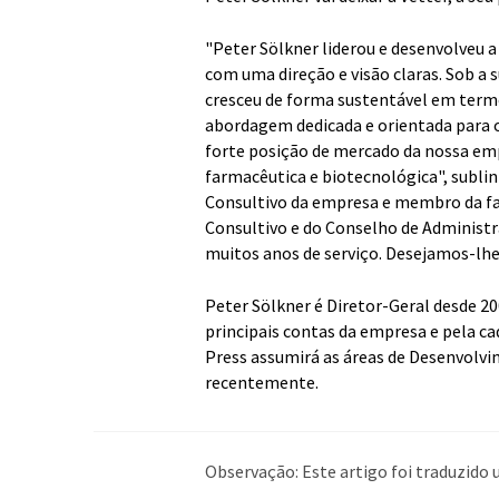
"Peter Sölkner liderou e desenvolveu
com uma direção e visão claras. Sob a 
cresceu de forma sustentável em termo
abordagem dedicada e orientada para o 
forte posição de mercado da nossa emp
farmacêutica e biotecnológica", sublin
Consultivo da empresa e membro da fa
Consultivo e do Conselho de Administr
muitos anos de serviço. Desejamos-lhe 
Peter Sölkner é Diretor-Geral desde 2
principais contas da empresa e pela c
Press assumirá as áreas de Desenvolvi
recentemente.
Observação: Este artigo foi traduzid
humana. A LUMITOS oferece essas tra