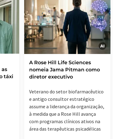
A Rose Hill Life Sciences
O Prém
 as
nomeia Jama Pitman como
foi atr
o táxi
diretor executivo
vez a d
Veterano do setor biofarmacêutico
Edward T
e antigo consultor estratégico
partilha
assume a liderança da organização,
área da 
à medida que a Rose Hill avança
com programas clínicos ativos na
área das terapêuticas psicadélicas