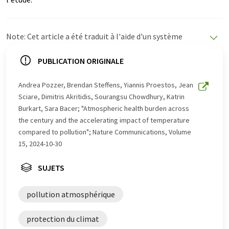
Note: Cet article a été traduit à l'aide d'un système
informatique sans intervention humaine. LUMITOS
propose ces traductions automatiques pour présenter
PUBLICATION ORIGINALE
un plus large éventail d'actualités. Comme cet article a
été traduit avec traduction automatique, il est possible
Andrea Pozzer, Brendan Steffens, Yiannis Proestos, Jean
qu'il contienne des erreurs de vocabulaire, de syntaxe ou
Sciare, Dimitris Akritidis, Sourangsu Chowdhury, Katrin
de grammaire. L'article original dans Anglais peut être
Burkart, Sara Bacer; "Atmospheric health burden across
trouvé
ici
.
the century and the accelerating impact of temperature
compared to pollution"; Nature Communications, Volume
15, 2024-10-30
SUJETS
pollution atmosphérique
protection du climat