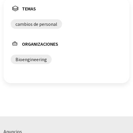
sistema informático sin intervención humana. LUMITOS
ofrece estas traducciones automáticas para presentar
TEMAS
una gama más amplia de noticias de actualidad. Como
este artículo ha sido traducido con traducción
cambios de personal
automática, es posible que contenga errores de
vocabulario, sintaxis o gramática. El artículo original en
Alemán se puede encontrar
aquí
.
ORGANIZACIONES
Bioengineering
Anuncios