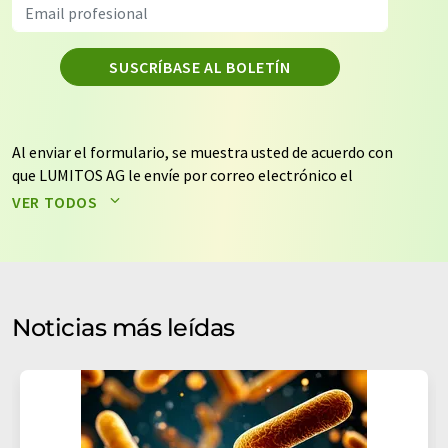
SUSCRÍBASE AL BOLETÍN
Al enviar el formulario, se muestra usted de acuerdo con
que LUMITOS AG le envíe por correo electrónico el
boletín o boletines seleccionados anteriormente. Sus
VER TODOS
datos no se facilitarán a terceros. El almacenamiento y
el procesamiento de sus datos se realiza sobre la base
de nuestra
política de protección de datos
. LUMITOS
puede ponerse en contacto con usted por correo
electrónico a efectos publicitarios o de investigación de
Noticias más leídas
mercado y opinión. Puede revocar en todo momento su
consentimiento sin efecto retroactivo y sin necesidad
de indicar los motivos informando por correo postal a
LUMITOS AG, Ernst-Augustin-Str. 2, 12489 Berlín
(Alemania) o por correo electrónico a