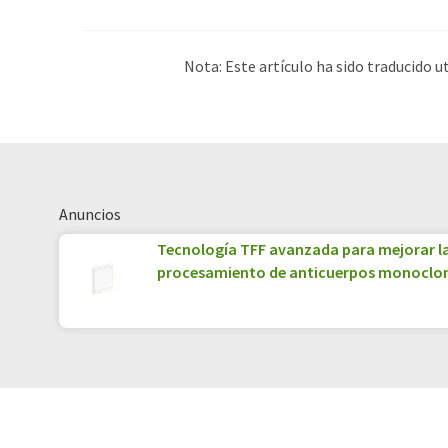
Nota: Este artículo ha sido traducido 
humana. LUMITOS ofrece estas traduc
amplia de noticias de actualidad. Como
automática, es posible que contenga er
original en Inglés se puede encontrar
a
Anuncios
Tecnología TFF avanzada para mejorar la
procesamiento de anticuerpos monoclo