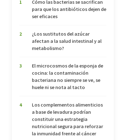
1
Cómo las bacterias se sacrifican
para que los antibióticos dejen de
ser eficaces
2
¿Los sustitutos del azúcar
afectan a la salud intestinal y al
metabolismo?
3
El microcosmos de la esponja de
cocina: la contaminación
bacteriana no siempre se ve, se
huele ni se nota al tacto
4
Los complementos alimenticios
a base de levadura podrían
constituir una estrategia
nutricional segura para reforzar
la inmunidad frente al cáncer