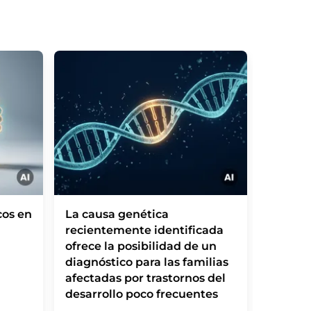
cos en
La causa genética
Leishm
recientemente identificada
parásit
ofrece la posibilidad de un
las cél
diagnóstico para las familias
un taxi
afectadas por trastornos del
desarrollo poco frecuentes