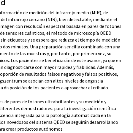
ad
información de medición del infrarrojo medio (MIR), de
 del infrarrojo cercano (NIR), bien detectable, mediante el
 imagen con resolución espectral basada en pares de fotones
 de sensores cuánticos, el método de microscopía QEED
sin etiquetas y se espera que reduzca el tiempo de medición
o dos minutos. Una preparación sencilla combinada con una
iento de las muestras y, por tanto, por primera vez, su
nicos. Los pacientes se beneficiarán de este avance, ya que en
án diagnosticarse con mayor rapidez y fiabilidad. Además,
oporción de resultados falsos negativos y falsos positivos,
szentrum se asocian con altos niveles de angustia
a disposición de los pacientes a aprovechar el cribado.
s de pares de fotones ultrabrillantes y su medición y
diferentes demostradores: para la investigación científica
scencia integrada para la patología automatizada en la
ulos novedosos del sistema QEED se seguirán desarrollando
ra crear productos autónomos.