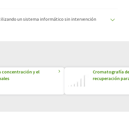
utilizando un sistema informático sin intervención
ciones automáticas para presentar una gama más
 este artículo ha sido traducido con traducción
rores de vocabulario, sintaxis o gramática. El artículo
quí
.
 concentración y el
Cromatografía de
nales
recuperación para 