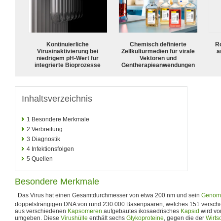
Kontinuierliche
Chemisch definierte
R
Virusinaktivierung bei
Zellkulturmedien für virale
a
niedrigem pH-Wert für
Vektoren und
integrierte Bioprozesse
Gentherapieanwendungen
Inhaltsverzeichnis
1
Besondere Merkmale
2
Verbreitung
3
Diagnostik
4
Infektionsfolgen
5
Quellen
Besondere Merkmale
Das Virus hat einen Gesamtdurchmesser von etwa 200 nm und sein
Genom
doppelsträngigen DNA von rund 230.000 Basenpaaren, welches 151 versc
aus verschiedenen
Kapsomeren
aufgebautes ikosaedrisches
Kapsid
wird vo
umgeben. Diese
Virushülle
enthält sechs
Glykoproteine
, gegen die der
Wirts