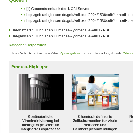
↑
[1] Genomdatenbank des NCBI-Servers
↑
http://geb.uni-giessen.de/geb/volltexte/2004/1538/pdf/JennertHei
↑
http://geb.uni-giessen.de/geb/volltexte/2004/1538/pdf/JennertHei
uni-stuttgart / Grundlagen Humanes-Zytomegalie-Virus - PDF
uni-giessen / Grundlagen Humanes-Zytomegalie-Virus - PDF
Kategorie
:
Herpesviren
Dieser Artikel basiert auf dem Artikel
Zytomegalievirus
aus der freien Enzyklopädie
Wikipe
Produkt-Highlight
Kontinuierliche
Chemisch definierte
R
Virusinaktivierung bei
Zellkulturmedien für virale
a
niedrigem pH-Wert für
Vektoren und
integrierte Bioprozesse
Gentherapieanwendungen