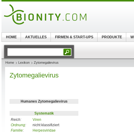
HOME
AKTUELLES
FIRMEN & START-UPS
PRODUKTE
W
Home
Lexikon
Zytomegalievirus
Zytomegalievirus
Humanes Zytomegalievirus
Systematik
Reich:
Viren
Ordnung
:
nicht klassifiziert
Familie
:
Herpesviridae