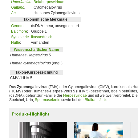
Unterfamilie
:
Betaherpesvirinae
Gattung
:
Cytomegalovirus
Art
:
Humanes Zytomegalievirus
Taxonomische Merkmale
Genom
:
dsDNA linear, unsegmentiert
Baltimore
:
Gruppe 1
Symmetrie
:
ikosaedrisch
Hülle
:
vorhanden
Wissenschaftlicher Name
Humanes Herpesvirus 5
Human cytomegalovirus
(engl.)
Taxon-Kurzbezeichnung
CMV / HHV-5
Das
Zytomegalievirus
(ZMV) oder Cytomegalievirus (CMV), korrekter als H
(HCMV) oder Humanes-Herpes-Virus 5 (HHV 5) bezeichnet, ist ein behülltes
(dsDNA), gehört zur Familie der
Herpesviridae
und ist weltweit verbreitet. Di
Speichel, Urin,
Spermasekrete
sowie bei der
Bluttransfusion
.
Produkt-Highlight