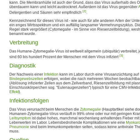
kann. Die Membranhülle ist auch der Grund, dass das Virus außerhalb des O
überdauern kann und leicht austrocknet. Außerdem ist das Virus gegenüber
A
[2]
Detergentien und Säuren sehr empfindlich
.
Kennzeichnend für dieses Virus ist - wie auch für alle anderen Arten der Unte
ein enges Wirtsspektrum und ein auffällig langsamer Vermehrungszyklus. Die i
Regel stark vergrößert (Cytomegalie - im Sinne von Riesenzellbildung), wes
benannt wurde.
Verbreitung
Das Humane-Zytomegalie-Virus ist weltweit allgemein (ubiquitär) verbreitet,
[3]
sind 60 bis hundert Prozent der Menschen mit dem Virus infiziert
.
Diagnostik
Der Nachweis einer
Infektion
kann im Labor durch eine Virusanzüchtung auf
Bindegewebszellen
erfolgen, wobei die nach mehreren Wochen beobachtba
(Ablösung infizierter Zellen aus dem Zellverband, Riesenzellbildung mit pla
Einschlusskörperchen sog. "Eulenaugenzellen") typisch für eine CMV-Infekti
Effekt
).
Infektionsfolgen
Das Virus verursacht beim Menschen die
Zytomegalie
(Hauptartikel siehe dor
Humanen-Zytomegalie-Virus verläuft in 99% ohne oder nur mit geringen Kr
Leitsymptom
ist dabei hohes, manchmal wochenlang anhaltendes Fieber mit
Leberwerten im Labor. Lebensbedrohende Komplikationen wie eine
Myokard
Pneumonie
sind beim Immunkompetenten selten, sodass keine antivirale T
muss.
Quellen