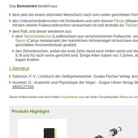
Das
Beinskelett
besteht aus
dem (wie bei einem sitzenden Menschen) nach vorn-unten gerichteten Fe
den Unterschenkelknochen mit Schienbein und sehr dünner
Fibula
(Wadenb
mit den oberen Fußwurzelknochen verwachsen ist und deshalb als
Tibiota
dem
Fuß
, und dieser wiederum aus
dem
Tarsometatarsus
(Laufknochen) aus verschmolzenen Fußwurzel- und
Sporn
(
Calcar metatarsale
) der männlichen Hühnervögel ist knöchern du
gerichteten Knochenfortsatz gestützt.
den Zehenknochen, wobei die erste Zehe meist nach hinten weist und di
II, III und IV) nach vorne gerichtet sind. Einige Arten haben nur 3 Zehen, 
tragen Krallen.
Literatur
Salomon, F.-V.:
Lehrbuch der Geflügelanatomie
. Gustav Fischer Verlag Jen
Hummel, G.:
Anatomie und Physiologie der Vögel
. - Eugen Ulmer Verlag St
3800127350
Dieser Artikel basiert auf dem Artikel
Vogelskelett
aus der freien Enzyklopädie
Wikipedia
und
Produkt-Highlight