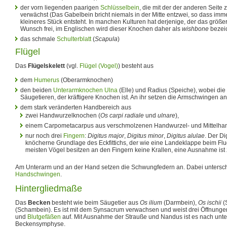
der vorn liegenden paarigen
Schlüsselbein
, die mit der der anderen Seite z
verwächst (Das Gabelbein bricht niemals in der Mitte entzwei, so dass imm
kleineres Stück entsteht. In manchen Kulturen hat derjenige, der das größer
Wunsch frei, im Englischen wird dieser Knochen daher als
wishbone
bezei
das schmale
Schulterblatt
(
Scapula
)
Flügel
Das
Flügelskelett
(vgl.
Flügel (Vogel)
) besteht aus
dem
Humerus
(Oberarmknochen)
den beiden
Unterarmknochen
Ulna
(Elle) und Radius (Speiche), wobei die
Säugetieren, der kräftigere Knochen ist. An ihr setzen die Armschwingen an
dem stark veränderten Handbereich aus
zwei Handwurzelknochen (
Os carpi radiale
und
ulnare
),
einem Carpometacarpus aus verschmolzenen Handwurzel- und Mittelha
nur noch drei
Fingern
:
Digitus major
,
Digitus minor
,
Digitus alulae
. Der Di
knöcherne Grundlage des Eckfittichs, der wie eine Landeklappe beim Flug
meisten Vögel besitzen an den Fingern keine Krallen, eine Ausnahme ist z
Am Unterarm und an der Hand setzen die Schwungfedern an. Dabei untersc
Handschwingen
.
Hintergliedmaße
Das
Becken
besteht wie beim Säugetier aus
Os ilium
(Darmbein),
Os ischii
(
(Schambein). Es ist mit dem Synsacrum verwachsen und weist drei Öffnunge
und
Blutgefäßen
auf. Mit Ausnahme der Strauße und Nandus ist es nach unten 
Beckensymphyse.