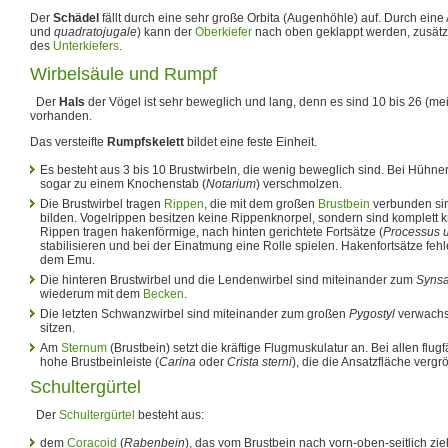
Der
Schädel
fällt durch eine sehr große Orbita (Augenhöhle) auf. Durch eine
und
quadratojugale
) kann der
Oberkiefer
nach oben geklappt werden, zusät
des
Unterkiefers
.
Wirbelsäule und Rumpf
Der
Hals
der Vögel ist sehr beweglich und lang, denn es sind 10 bis 26 (mei
vorhanden.
Das versteifte
Rumpfskelett
bildet eine feste Einheit.
Es besteht aus 3 bis 10 Brustwirbeln, die wenig beweglich sind. Bei Hühn
sogar zu einem Knochenstab (
Notarium
) verschmolzen.
Die Brustwirbel tragen
Rippen
, die mit dem großen
Brustbein
verbunden si
bilden. Vogelrippen besitzen keine Rippenknorpel, sondern sind komplett 
Rippen tragen hakenförmige, nach hinten gerichtete Fortsätze (
Processus u
stabilisieren und bei der Einatmung eine Rolle spielen. Hakenfortsätze fe
dem Emu.
Die hinteren Brustwirbel und die Lendenwirbel sind miteinander zum
Syns
wiederum mit dem
Becken
.
Die letzten Schwanzwirbel sind miteinander zum großen
Pygostyl
verwachs
sitzen.
Am
Sternum
(Brustbein) setzt die kräftige Flugmuskulatur an. Bei allen flug
hohe Brustbeinleiste (
Carina
oder
Crista sterni
), die die Ansatzfläche vergrö
Schultergürtel
Der
Schultergürtel
besteht aus:
dem
Coracoid
(
Rabenbein
), das vom Brustbein nach vorn-oben-seitlich zie