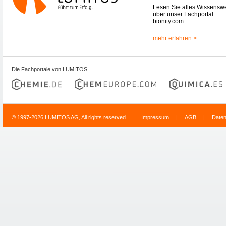
Lesen Sie alles Wissensw
über unser Fachportal
bionity.com.
mehr erfahren >
Die Fachportale von LUMITOS
© 1997-2026 LUMITOS AG, All rights reserved
Impressum
|
AGB
|
Date