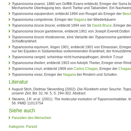
Trypanosoma evansi
, 1880 von Griffith Evans entdeckt, Erreger der Surra b
Mechanische Übertragung bes. durch Tsetse und Tabaniden. Ein Nachweis
Trypanosoma equiperdum
, entdeckt 1894 von Rouget als Erreger der
Besc
Trypanosoma congolense
, Erreger der
Nagana
bei Wiederkäuern
Trypanosoma brucei brucei
, entdeckt 1894 von Sir
David Bruce
, Erreger de
Trypanosoma brucei gambiense
, entdeckt 1901 von Joseph Everett Dutton
Trypanosoma brucei rhodesiense
, eine Variante der
Trypanosoma gambie
Schlafkrankheit
Trypanosoma equinum
, Voges 1901, entdeckt 1901 von Elmassian, Erreger
nur bei Equides in Südamerikas vorkommenden Krankheit, der Kreuzlähme
Trypanosoma rangeli
, scheinbar nicht humanpathogen, ähnlich
T.cruzi
Trypanosoma theileri
, entdeckt 1903 von Adolph Theiler, Erreger einer Rin
Trypanosoma cruzi
, entdeckt 1909 von
Carlos Chagas
, Erreger der
Chagas
Trypanosoma vivax
, Erreger der
Nagana
bei Rindern und Schafen.
Literatur
August Stich, Dietmar Steverding (2002):
Die Rückkehr einer Seuche: Try
unserer Zeit.
Bd. 32, Nr. 5, S. 294-302. Abstract
Stevens, J.R.
et al.
(2001):
The molecular evolution of Trypanosomatidae
. I
56. PMID 11013754
Siehe auch
Parasiten des Menschen
Kategorie
:
Parasit