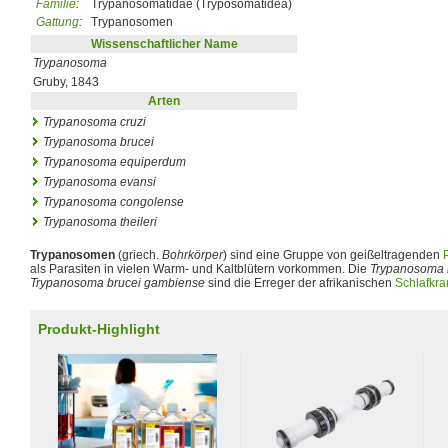
Familie
:
Trypanosomatidae (Tryposomatidea)
Gattung
:
Trypanosomen
Wissenschaftlicher Name
Trypanosoma
Gruby, 1843
Arten
Trypanosoma cruzi
Trypanosoma brucei
Trypanosoma equiperdum
Trypanosoma evansi
Trypanosoma congolense
Trypanosoma theileri
Trypanosomen
(griech.
Bohrkörper
) sind eine Gruppe von geißeltragenden
als Parasiten in vielen Warm- und Kaltblütern vorkommen. Die
Trypanosoma 
Trypanosoma brucei gambiense
sind die Erreger der afrikanischen
Schlafkra
Produkt-Highlight