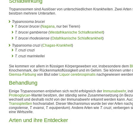
Schadwirkung
Trypanosomen sind Auslöser von unterschiedlichen Krankheiten. Zwei Arten
besitzen mehrere Unterarten.
Trypanosoma brucei
T. brucei brucei
(
Nagana
, nur bei Tieren)
T. brucei gambiense
(
Westafrikanische Schlafkrankheit
)
T. brucei rhodesiense
(
Ostafrikanische Schlafkrankheit
)
Trypansoma cruzi
(
Chagas-Krankheit
)
T. cruzi cruzi
T. cruzi marinkellei
Sie kommen vor allem in flüssigen Körpergeweben vor, insbesondere dem
Bl
Knochenmark, der Rückenmarksflüssigkeit und im Gehirn. Sie können unter 
Giemsa-Färbung
von Blut oder
Liquor cerebrospinalis
nachgewiesen werden
Behandlung
Einige Trypanosomen entziehen sich recht erfolgreich der
Immunabwehr
, in
Proteoglycan
-Mantel besitzen, der ständig seine Zusammensetzung (in Bezu
wechselt und deshalb nicht von der Immunabwehr erkannt werden kann. Auch
Transspleißen
hochvariabel. Dieser Mechanismus wurde bei vier Arten nach
congolense
,
T. evansi
,
T. equiperdum
). Andere Arten wie
T. cruzi
, verbergen s
eine Wirtszelle.
Arten und ihre Entdecker