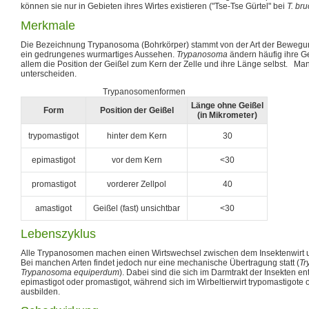
können sie nur in Gebieten ihres Wirtes existieren ("Tse-Tse Gürtel" bei
T. bru
Merkmale
Die Bezeichnung Trypanosoma (Bohrkörper) stammt von der Art der Bewegun
ein gedrungenes wurmartiges Aussehen.
Trypanosoma
ändern häufig ihre Ges
allem die Position der Geißel zum Kern der Zelle und ihre Länge selbst. 
unterscheiden.
Trypanosomenformen
Länge ohne Geißel
Form
Position der Geißel
(in Mikrometer)
trypomastigot
hinter dem Kern
30
epimastigot
vor dem Kern
<30
promastigot
vorderer Zellpol
40
amastigot
Geißel (fast) unsichtbar
<30
Lebenszyklus
Alle Trypanosomen machen einen Wirtswechsel zwischen dem Insektenwirt un
Bei manchen Arten findet jedoch nur eine mechanische Übertragung statt (
Tr
Trypanosoma equiperdum
). Dabei sind die sich im Darmtrakt der Insekten 
epimastigot oder promastigot, während sich im Wirbeltierwirt trypomastigote
ausbilden.