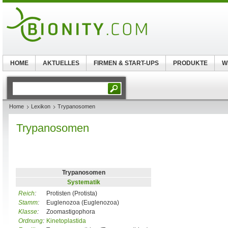
HOME
AKTUELLES
FIRMEN & START-UPS
PRODUKTE
W
Home
Lexikon
Trypanosomen
Trypanosomen
Trypanosomen
Systematik
Reich
:
Protisten (Protista)
Stamm
:
Euglenozoa (Euglenozoa)
Klasse
:
Zoomastigophora
Ordnung
:
Kinetoplastida