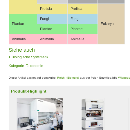
Protista
Protista
Fungi
Fungi
Plantae
Eukarya
Plantae
Plantae
Animalia
Animalia
Animalia
Siehe auch
Biologische Systematik
Kategorie
:
Taxonomie
Dieser Artikel basiert auf dem Artikel
Reich_(Biologie)
aus der freien Enzyklopädie
Wikipedi
Produkt-Highlight