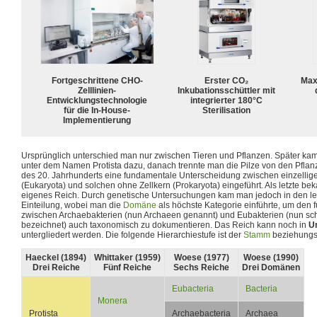
Fortgeschrittene CHO-
Erster CO₂
Max
Zelllinien-
Inkubationsschüttler mit
Entwicklungstechnologie
integrierter 180°C
für die In-House-
Sterilisation
Implementierung
Ursprünglich unterschied man nur zwischen Tieren und Pflanzen. Später ka
unter dem Namen Protista dazu, danach trennte man die Pilze von den Pflanz
des 20. Jahrhunderts eine fundamentale Unterscheidung zwischen einzellig
(Eukaryota) und solchen ohne Zellkern (Prokaryota) eingeführt. Als letzte b
eigenes Reich. Durch genetische Untersuchungen kam man jedoch in den le
Einteilung, wobei man die
Domäne
als höchste Kategorie einführte, um den
zwischen Archaebakterien (nun Archaeen genannt) und Eubakterien (nun schl
bezeichnet) auch taxonomisch zu dokumentieren. Das Reich kann noch in
U
untergliedert werden. Die folgende Hierarchiestufe ist der
Stamm
beziehungs
Haeckel (1894)
Whittaker (1959)
Woese (1977)
Woese (1990)
Drei Reiche
Fünf Reiche
Sechs Reiche
Drei Domänen
Eubacteria
Bacteria
Monera
Protista
Archaebacteria
Archaea