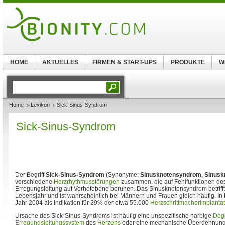
HOME
AKTUELLES
FIRMEN & START-UPS
PRODUKTE
W
Home
Lexikon
Sick-Sinus-Syndrom
Sick-Sinus-Syndrom
Der Begriff
Sick-Sinus-Syndrom
(Synonyme:
Sinusknotensyndrom
,
Sinusk
verschiedene
Herzrhythmusstörungen
zusammen, die auf Fehlfunktionen de
Erregungsleitung auf Vorhofebene beruhen. Das Sinusknotensyndrom betriff
Lebensjahr und ist wahrscheinlich bei Männern und Frauen gleich häufig. I
Jahr 2004 als Indikation für 29% der etwa 55.000
Herzschrittmacherimplanta
Ursache des Sick-Sinus-Syndroms ist häufig eine unspezifische narbige
Deg
Erregungsleitungssystem
des
Herzens
oder eine mechanische Überdehnung 