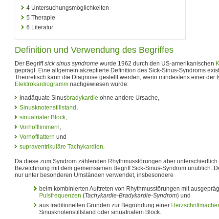
4
Untersuchungsmöglichkeiten
5
Therapie
6
Literatur
Definition und Verwendung des Begriffes
Der Begriff
sick sinus syndrome
wurde 1962 durch den US-amerikanischen
K
geprägt. Eine allgemein akzeptierte Definition des Sick-Sinus-Syndroms existi
Theoretisch kann die Diagnose gestellt werden, wenn mindestens einer der 
Elektrokardiogramm
nachgewiesen wurde:
inadäquate Sinus
bradykardie
ohne andere Ursache,
Sinusknotenstillstand
,
sinuatrialer Block
,
Vorhofflimmern
,
Vorhofflattern
und
supraventrikuläre Tachykardien
.
Da diese zum Syndrom zählenden Rhythmusstörungen aber unterschiedlich b
Bezeichnung mit dem gemeinsamen Begriff Sick-Sinus-Syndrom unüblich. Der 
nur unter besonderen Umständen verwendet, insbesondere
beim kombinierten Auftreten von Rhythmusstörungen mit ausgepräg
Pulsfrequenzen
(
Tachykardie-Bradykardie-Syndrom
) und
aus traditionellen Gründen zur Begründung einer
Herzschrittmacher
Sinusknotenstillstand oder sinuatrialem Block.