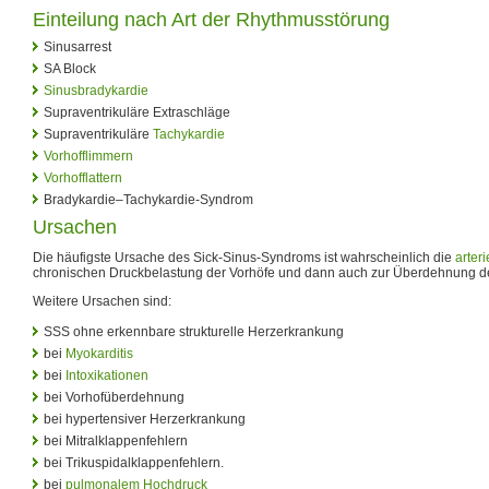
Einteilung nach Art der Rhythmusstörung
Sinusarrest
SA Block
Sinusbradykardie
Supraventrikuläre Extraschläge
Supraventrikuläre
Tachykardie
Vorhofflimmern
Vorhofflattern
Bradykardie–Tachykardie-Syndrom
Ursachen
Die häufigste Ursache des Sick-Sinus-Syndroms ist wahrscheinlich die
arter
chronischen Druckbelastung der Vorhöfe und dann auch zur Überdehnung der
Weitere Ursachen sind:
SSS ohne erkennbare strukturelle Herzerkrankung
bei
Myokarditis
bei
Intoxikationen
bei Vorhofüberdehnung
bei hypertensiver Herzerkrankung
bei Mitralklappenfehlern
bei Trikuspidalklappenfehlern.
bei
pulmonalem Hochdruck