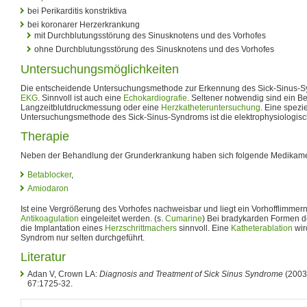
bei Perikarditis konstriktiva
bei koronarer Herzerkrankung
mit Durchblutungsstörung des Sinusknotens und des Vorhofes
ohne Durchblutungsstörung des Sinusknotens und des Vorhofes
Untersuchungsmöglichkeiten
Die entscheidende Untersuchungsmethode zur Erkennung des Sick-Sinus-S
EKG
. Sinnvoll ist auch eine
Echokardiografie
. Seltener notwendig sind ein B
Langzeitblutdruckmessung oder eine
Herzkatheteruntersuchung
. Eine spezi
Untersuchungsmethode des Sick-Sinus-Syndroms ist die elektrophysiologis
Therapie
Neben der Behandlung der Grunderkrankung haben sich folgende Medikame
Betablocker
,
Amiodaron
Ist eine Vergrößerung des Vorhofes nachweisbar und liegt ein Vorhofflimmern 
Antikoagulation
eingeleitet werden. (s.
Cumarine
) Bei bradykarden Formen d
die Implantation eines
Herzschrittmachers
sinnvoll. Eine
Katheterablation
wir
Syndrom nur selten durchgeführt.
Literatur
Adan V, Crown LA:
Diagnosis and Treatment of Sick Sinus Syndrome
(2003
67:1725-32.