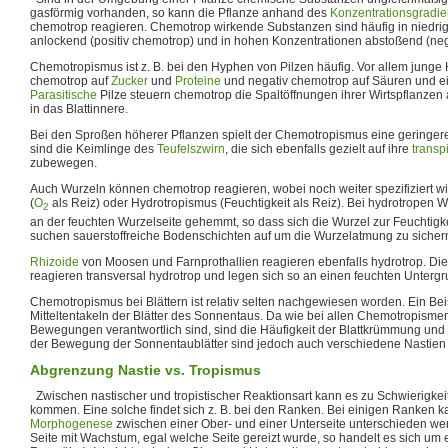
gasförmig vorhanden, so kann die Pflanze anhand des
Konzentrationsgradie
chemotrop reagieren. Chemotrop wirkende Substanzen sind häufig in niedri
anlockend (positiv chemotrop) und in hohen Konzentrationen abstoßend (neg
Chemotropismus ist z. B. bei den Hyphen von Pilzen häufig. Vor allem junge 
chemotrop auf
Zucker
und
Proteine
und negativ chemotrop auf Säuren und 
Parasitische
Pilze steuern chemotrop die Spaltöffnungen ihrer Wirtspflanzen
in das Blattinnere.
Bei den Sproßen höherer Pflanzen spielt der Chemotropismus eine geringere R
sind die Keimlinge des
Teufelszwirn
, die sich ebenfalls gezielt auf ihre
transp
zubewegen.
Auch Wurzeln können chemotrop reagieren, wobei noch weiter spezifiziert wi
(
O
als Reiz) oder Hydrotropismus (Feuchtigkeit als Reiz). Bei hydrotropen W
2
an der feuchten Wurzelseite gehemmt, so dass sich die Wurzel zur Feuchtigk
suchen sauerstoffreiche Bodenschichten auf um die Wurzelatmung zu sicher
Rhizoide
von Moosen und Farnprothallien reagieren ebenfalls hydrotrop. Di
reagieren transversal hydrotrop und legen sich so an einen feuchten Untergr
Chemotropismus bei Blättern ist relativ selten nachgewiesen worden. Ein Bei
Mitteltentakeln der Blätter des Sonnentaus. Da wie bei allen Chemotropism
Bewegungen verantwortlich sind, sind die Häufigkeit der Blattkrümmung un
der Bewegung der Sonnentaublätter sind jedoch auch verschiedene Nastien b
Abgrenzung Nastie vs. Tropismus
Zwischen nastischer und tropistischer Reaktionsart kann es zu Schwierigke
kommen. Eine solche findet sich z. B. bei den Ranken. Bei einigen Ranken 
Morphogenese
zwischen einer Ober- und einer Unterseite unterschieden wer
Seite mit Wachstum, egal welche Seite gereizt wurde, so handelt es sich um 