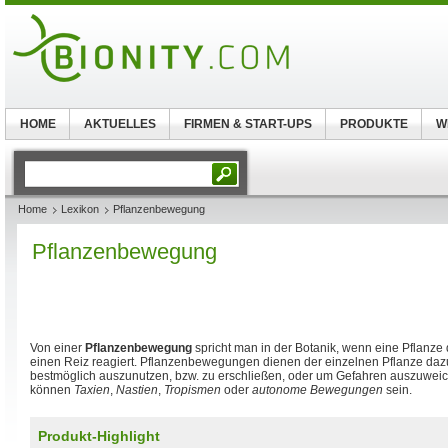
HOME
AKTUELLES
FIRMEN & START-UPS
PRODUKTE
W
Home
Lexikon
Pflanzenbewegung
Pflanzenbewegung
Von einer
Pflanzenbewegung
spricht man in der Botanik, wenn eine Pflanz
einen Reiz reagiert. Pflanzenbewegungen dienen der einzelnen Pflanze d
bestmöglich auszunutzen, bzw. zu erschließen, oder um Gefahren auszuwe
können
Taxien
,
Nastien
,
Tropismen
oder
autonome Bewegungen
sein.
Produkt-Highlight