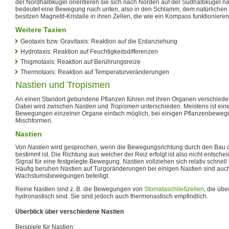
der Nordhalbkugel orientieren sie sich nach Norden auf der Südhalbkugel n
bedeutet eine Bewegung nach unten, also in den Schlamm, dem natürlichen 
besitzen Magnetit-Kristalle in ihren Zellen, die wie ein Kompass funktionieren
Weitere Taxien
Geotaxis bzw. Gravitaxis: Reaktion auf die Erdanziehung
Hydrotaxis: Reaktion auf Feuchtigkeitsdifferenzen
Thigmotaxis: Reaktion auf Berührungsreize
Thermotaxis: Reaktion auf Temperaturveränderungen
Nastien und Tropismen
An einen Standort gebundene Pflanzen führen mit ihren Organen verschied
Dabei wird zwischen
Nastien
und
Tropismen
unterschieden. Meistens ist ein
Bewegungen einzelner Organe einfach möglich, bei einigen Pflanzenbewegu
Mischformen.
Nastien
Von
Nastien
wird gesprochen, wenn die Bewegungsrichtung durch den Bau
bestimmt ist. Die Richtung aus welcher der Reiz erfolgt ist also nicht entsche
Signal für eine festgelegte Bewegung. Nastien vollziehen sich relativ schnell
Häufig beruhen Nastien auf Turgoränderungen bei einigen Nastien sind auc
Wachstumsbewegungen beteiligt.
Reine Nastien sind z. B. die Bewegungen von
Stomataschließzellen
, die üb
hydronastisch sind. Sie sind jedoch auch thermonastisch empfindlich.
Überblick über verschiedene Nastien
Beispiele für Nastien: