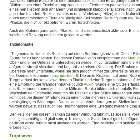
Das bekannteste Beispiel für eine Seismonastie sind die Bewegungen der Bl
Blättern nach einer Erschütterung zunächst die Fiederchen paarweise zus
einzelnen Fiedern sich annähern und schließlich klappt der Blattstiel nach un
auch durch andere Reize auszulösen (u. a. Verletzung, Hitze), in der Natur is
durch umherstreifende Tiere am häufigsten. Bei starker Reizung kann die Rea
Pflanze, die nicht direkt betroffen waren, fortschreiten.
Auch die Blütenorgane vieler Pflanzen sind seismonastisch aktiv, so z. B. die 
welche bei Reizung nach innen geklappt werden.
Thigmonastie
Thigmonastie findet als Reaktion auf einen Berührungsreiz statt. Dieser Effe
Zaunrübe zu beobachten. Bei diesen Ranken kann entsprechend der
Morph
Ober- und einer Unterseite unterschieden werde. Im Jungstadium sind die R
aufgerollt, streckt sich dann und beginnt zu kreisen (Nutation). Die Ranken r
Oberseite oder Unterseite, wobei sie sich jedoch immer zur Unterseite hin d
der Oberseite krümmen (
auxingesteuert
). Die erste Reaktion auf einen Reiz 
Turgorverlust der konkav werdenden Flanke und eine Turgorzunahme auf de
eine Erhöhung der Wanddehnbarkeit durch
Auxin
. Wurde eine Stütze erfasst
das Rankenende umwickelt. In der Mitte der Ranke bilden sich ebenfalls Einr
Wachstum der Oberseite, wodurch die Pflanze zu der Stütze hingezogen wir
kommt es bei diesen Windungen zu einem oder mehreren Umkehrpunkten zw
rechtsgängigen Windungen. Das es auch zu Veränderungen an Stellen kommt, 
wurden beweist, dass auch bei Thigmonastien eine Erregungsweiterleitung sta
Der Reiz, der bei diesen Ranken zu einer Windung führt muss spezielle Vorau
nicht gleichmäßig und glatt sein, d. h. ein glatter Stab, der mit gleichmäßig
gedrückt wirde, würde nicht umwunden werden. Eine zeitliche und örtliche V
erforderlich.
Tropismen