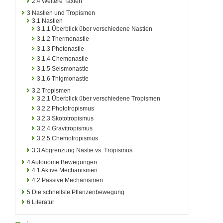
2.4
Weitere Taxien
3
Nastien und Tropismen
3.1
Nastien
3.1.1
Überblick über verschiedene Nastien
3.1.2
Thermonastie
3.1.3
Photonastie
3.1.4
Chemonastie
3.1.5
Seismonastie
3.1.6
Thigmonastie
3.2
Tropismen
3.2.1
Überblick über verschiedene Tropismen
3.2.2
Phototropismus
3.2.3
Skototropismus
3.2.4
Gravitropismus
3.2.5
Chemotropismus
3.3
Abgrenzung Nastie vs. Tropismus
4
Autonome Bewegungen
4.1
Aktive Mechanismen
4.2
Passive Mechanismen
5
Die schnellste Pflanzenbewegung
6
Literatur