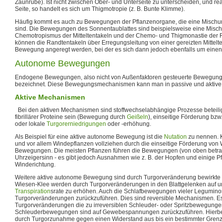
Zaunrübe). Ist nicht zwischen Ober- und Unterseite zu unterscheiden, und rea
Seite, so handelt es sich um Thigmotropie (z. B. Bunte Klimme).
Häufig kommt es auch zu Bewegungen der Pflanzenorgane, die eine Mischu
sind. Die Bewegungen des Sonnentaublattes sind beispielsweise eine Mis
Chemotropismus der Mitteltentakeln und der Chemo- und Thigmonastie der R
können die Randtentakeln über Erregungsleitung von einer gereizten Mittelte
Bewegung angeregt werden, bei der es sich dann jedoch ebenfalls um einen
Autonome Bewegungen
Endogene Bewegungen, also nicht von Außenfaktoren gesteuerte Bewegun
bezeichnet. Diese Bewegungsmechanismen kann man in passive und aktive
Aktive Mechanismen
Bei den aktiven Mechanismen sind stoffwechselabhängige Prozesse beteilig
fibrillärer Proteine sein (Bewegung durch
Geißeln
), einseitige Förderung 
oder lokale
Turgorerniedrigungen
oder -erhöhung.
Als Beispiel für eine aktive autonome Bewegung ist die
Nutation
zu nennen. 
und vor allem Windepflanzen vollziehen durch die einseitige Förderung vo
Bewegungen. Die meisten Pflanzen führen die Bewegungen (von oben betra
Uhrzeigersinn - es gibt jedoch Ausnahmen wie z. B. der Hopfen und einige P
Winderichtung.
Weitere aktive autonome Bewegung sind durch Turgorveränderung bewirkte
Wiesen-Klee werden durch Turgorveränderungen in den Blattgelenken auf 
Transpiration
srate zu erhöhen. Auch die Schlafbewegungen vieler Leguminos
Turgorveränderungen zurückzuführen. Dies sind reversible Mechanismen. Es
Turgorveränderungen die zu irreversiblen Schleuder- oder Spritzbewegunge
Schleuderbewegungen sind auf Gewebespannungen zurückzuführen. Hierbe
durch Turgorzunahme gegen einen Widerstand aus bis ein bestimmter Grenzwe