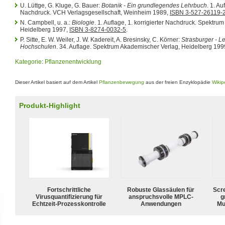
U. Lüttge, G. Kluge, G. Bauer:
Botanik - Ein grundlegendes Lehrbuch
. 1. Au
Nachdruck. VCH Verlagsgesellschaft, Weinheim 1989,
ISBN 3-527-26119-
N. Campbell, u. a.:
Biologie
. 1. Auflage, 1. korrigierter Nachdruck. Spektru
Heidelberg 1997,
ISBN 3-8274-0032-5
.
P. Sitte, E. W. Weiler, J. W. Kadereit, A. Bresinsky, C. Körner:
Strasburger - L
Hochschulen
. 34. Auflage. Spektrum Akademischer Verlag, Heidelberg 199
Kategorie
:
Pflanzenentwicklung
Dieser Artikel basiert auf dem Artikel
Pflanzenbewegung
aus der freien Enzyklopädie
Wikip
Produkt-Highlight
Fortschrittliche
Robuste Glassäulen für
Scr
Virusquantifizierung für
anspruchsvolle MPLC-
g
Echtzeit-Prozesskontrolle
Anwendungen
Mu