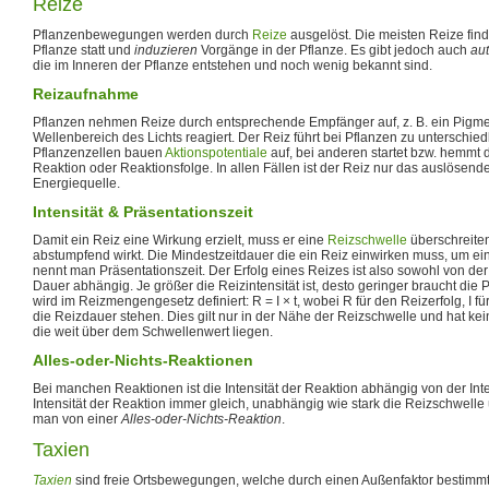
Reize
Pflanzenbewegungen werden durch
Reize
ausgelöst. Die meisten Reize fi
Pflanze statt und
induzieren
Vorgänge in der Pflanze. Es gibt jedoch auch
au
die im Inneren der Pflanze entstehen und noch wenig bekannt sind.
Reizaufnahme
Pflanzen nehmen Reize durch entsprechende Empfänger auf, z. B. ein Pigme
Wellenbereich des Lichts reagiert. Der Reiz führt bei Pflanzen zu unterschi
Pflanzenzellen bauen
Aktionspotentiale
auf, bei anderen startet bzw. hemmt
Reaktion oder Reaktionsfolge. In allen Fällen ist der Reiz nur das auslösende
Energiequelle.
Intensität & Präsentationszeit
Damit ein Reiz eine Wirkung erzielt, muss er eine
Reizschwelle
überschreite
abstumpfend wirkt. Die Mindestzeitdauer die ein Reiz einwirken muss, um e
nennt man Präsentationszeit. Der Erfolg eines Reizes ist also sowohl von der 
Dauer abhängig. Je größer die Reizintensität ist, desto geringer braucht die P
wird im Reizmengengesetz definiert: R = I × t, wobei R für den Reizerfolg, I für
die Reizdauer stehen. Dies gilt nur in der Nähe der Reizschwelle und hat ke
die weit über dem Schwellenwert liegen.
Alles-oder-Nichts-Reaktionen
Bei manchen Reaktionen ist die Intensität der Reaktion abhängig von der Inten
Intensität der Reaktion immer gleich, unabhängig wie stark die Reizschwelle ü
man von einer
Alles-oder-Nichts-Reaktion
.
Taxien
Taxien
sind freie Ortsbewegungen, welche durch einen Außenfaktor bestimmt 