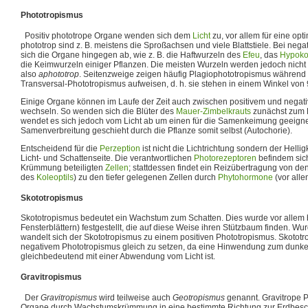
Phototropismus
Positiv phototrope Organe wenden sich dem
Licht
zu, vor allem für eine opt
phototrop sind z. B. meistens die Sproßachsen und viele Blattstiele. Bei n
sich die Organe hingegen ab, wie z. B. die Haftwurzeln des
Efeu
, das
Hypoko
die Keimwurzeln einiger Pflanzen. Die meisten Wurzeln werden jedoch nicht v
also
aphototrop
. Seitenzweige zeigen häufig Plagiophototropismus während B
Transversal-Phototropismus aufweisen, d. h. sie stehen in einem Winkel von 
Einige Organe können im Laufe der Zeit auch zwischen positivem und negat
wechseln. So wenden sich die Blüter des
Mauer-Zimbelkrauts
zunächst zum L
wendet es sich jedoch vom Licht ab um einen für die Samenkeimung geeignet
Samenverbreitung geschieht durch die Pflanze somit selbst (Autochorie).
Entscheidend für die
Perzeption
ist nicht die Lichtrichtung sondern der Helli
Licht- und Schattenseite. Die verantwortlichen
Photorezeptoren
befindem sich
Krümmung beteiligten
Zellen
; stattdessen findet ein Reizübertragung von de
des
Koleoptils
) zu den tiefer gelegenen Zellen durch
Phytohormone
(vor all
Skototropismus
Skototropismus bedeutet ein Wachstum zum Schatten. Dies wurde vor allem b
Fensterblättern) festgestellt, die auf diese Weise ihren Stützbaum finden. Wu
wandelt sich der Skototropismus zu einem positiven Phototropismus. Skototrop
negativem Phototropismus gleich zu setzen, da eine Hinwendung zum dunkel
gleichbedeutend mit einer Abwendung vom Licht ist.
Gravitropismus
Der
Gravitropismus
wird teilweise auch
Geotropismus
genannt. Gravitrope P
Organe durch Wachstumskrümmung in eine bestimmte Richtung zur Erdbesch