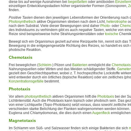
diese bis auf wenige Ausnahmen bei
begeißelten
oder amöboiden
Einzeller
einzelligen Entwicklungsstadien höher organisierter Formen (Gonosporen,
Z
finden.
Positive Taxien
dienen den jeweiligen Lebensformen der Orientierung nach
Photosynthetisch
aktive Organismen streben nach dem Licht,
heterotrophe
o
nach dem Substrat. Viele dieser Bewegungen sind daher
Photo-
oder
Chemo
des Individuums zu verhindern gibt es auch
negative Taxien
, welche von ein
Reize sind beispielsweise hohe Strahlungsintensitäten oder
toxische
Chemika
Bewegt sich ein Organismus gezielt auf eine Reizquelle hin, nennt sich das To
Bewegung in die entgegengesetzte Richtung des Reizes, so handelt es sich
phobische Reaktion.
Chemotaxis
Frei beweglichen (
Schleim-
) Pilzen und
Bakterien
ermöglicht die
Chemotaxis
Nahrungsquellen oder Wirten und das Meiden schädigender Stoffe.
Gamete
gezielt den Geschlechtspartner, wobei z. T. hochspezifische Lockstoffe wirk
wird entweder durch ein örtliches (topische Reaktion) oder ein zeitliches (p
Konzentrationsgefälle
bestimmt.
Phototaxis
Vor allem
photosynthetisch
aktiven Organismen hilft die
Phototaxis
bei der S
Lichtintensität. Auch die Phototaxis kann topisch oder phobisch sein. Das ge
von einer Lichtquelle (Topo-Phototaxis) setzt voraus, dass sowohl zeitliche I
verschieden starke Belichtung der Flanken wahrgenommen werden können. Be
Euglena und Chlamydomonas, die dies durch einen
Augenfleck
ermöglichen
Magnetotaxis
Im Schlamm von Süß- und Salzwasser finden sich einige Bakterien die sich
m