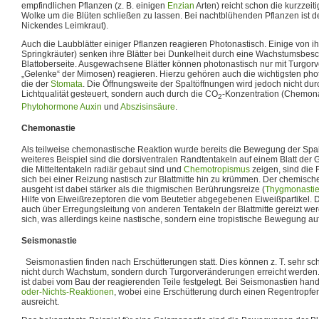
empfindlichen Pflanzen (z. B. einigen
Enzian
Arten) reicht schon die kurzzei
Wolke um die Blüten schließen zu lassen. Bei nachtblühenden Pflanzen ist der
Nickendes Leimkraut).
Auch die Laubblätter einiger Pflanzen reagieren Photonastisch. Einige von ih
Springkräuter) senken ihre Blätter bei Dunkelheit durch eine Wachstumsbes
Blattoberseite. Ausgewachsene Blätter können photonastisch nur mit Turgorv
„Gelenke“ der Mimosen) reagieren. Hierzu gehören auch die wichtigsten p
die der
Stomata
. Die Öffnungsweite der Spaltöffnungen wird jedoch nicht dur
Lichtqualität gesteuert, sondern auch durch die CO
-Konzentration (Chemona
2
Phytohormone
Auxin
und
Abszisinsäure
.
Chemonastie
Als teilweise chemonastische Reaktion wurde bereits die Bewegung der Spa
weiteres Beispiel sind die dorsiventralen Randtentakeln auf einem Blatt de
die Mitteltentakeln radiär gebaut sind und
Chemotropismus
zeigen, sind die 
sich bei einer Reizung nastisch zur Blattmitte hin zu krümmen. Der chemisch
ausgeht ist dabei stärker als die thigmischen Berührungsreize (
Thygmonasti
Hilfe von Eiweißrezeptoren die vom Beutetier abgegebenen Eiweißpartikel.
auch über Erregungsleitung von anderen Tentakeln der Blattmitte gereizt w
sich, was allerdings keine nastische, sondern eine tropistische Bewegung auf 
Seismonastie
Seismonastien finden nach Erschütterungen statt. Dies können z. T. sehr s
nicht durch Wachstum, sondern durch Turgorveränderungen erreicht werden
ist dabei vom Bau der reagierenden Teile festgelegt. Bei Seismonastien hand
oder-Nichts-Reaktionen
, wobei eine Erschütterung durch einen Regentropfe
ausreicht.