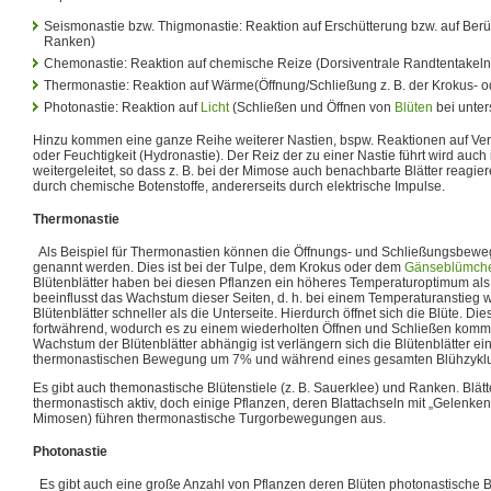
Seismonastie bzw. Thigmonastie: Reaktion auf Erschütterung bzw. auf Ber
Ranken)
Chemonastie: Reaktion auf chemische Reize (Dorsiventrale Randtentakel
Thermonastie: Reaktion auf Wärme(Öffnung/Schließung z. B. der Krokus- o
Photonastie: Reaktion auf
Licht
(Schließen und Öffnen von
Blüten
bei unters
Hinzu kommen eine ganze Reihe weiterer Nastien, bspw. Reaktionen auf V
oder Feuchtigkeit (Hydronastie). Der Reiz der zu einer Nastie führt wird auch
weitergeleitet, so dass z. B. bei der Mimose auch benachbarte Blätter reagier
durch chemische Botenstoffe, andererseits durch elektrische Impulse.
Thermonastie
Als Beispiel für Thermonastien können die Öffnungs- und Schließungsbewe
genannt werden. Dies ist bei der Tulpe, dem Krokus oder dem
Gänseblümch
Blütenblätter haben bei diesen Pflanzen ein höheres Temperaturoptimum als 
beeinflusst das Wachstum dieser Seiten, d. h. bei einem Temperaturanstieg w
Blütenblätter schneller als die Unterseite. Hierdurch öffnet sich die Blüte. Di
fortwährend, wodurch es zu einem wiederholten Öffnen und Schließen kom
Wachstum der Blütenblätter abhängig ist verlängern sich die Blütenblätter e
thermonastischen Bewegung um 7% und während eines gesamten Blühzykl
Es gibt auch themonastische Blütenstiele (z. B. Sauerklee) und Ranken. Blätt
thermonastisch aktiv, doch einige Pflanzen, deren Blattachseln mit „Gelenken“
Mimosen) führen thermonastische Turgorbewegungen aus.
Photonastie
Es gibt auch eine große Anzahl von Pflanzen deren Blüten photonastische 