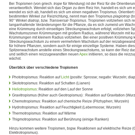
Bei
Tropismen
(von griech.
trope
für Wendung) ist der Reiz für die Orientier
verantwortlich. Wendet sich das Organ zu dem Reiz hin, handelt es sich um e
wendet es sich ab, handelt es sich um einen negativen Tropismus. Orientiert
bestimmten Winkel zur Reizrichtung, nennt man den Tropismus
plagiotrop
(b
90° Winkel
diatrop
, bzw.
Transversal-Tropismus
. Tropismen vollziehen sich 
langanhaltende Veränderungen für die Pflanze, da es sich zumeist um Wac
eine Krümmung durch einseitiges Streckungswachstum erfolgt, vollziehen Sp
Wachstumszonen Krümmungen mit großem Radius, während Wurzeln mit k
Krümmungen mit kleinem Radius vollziehen. Bei einer positiven Krümmung
Streckungswachstum zu einem vermehrtem Wachstum auf der reizabgewandten 
für höhere Pflanzen, sondern auch für einige einzellige Systeme. Haben die
Spitzenwachstum anstelle eines Streckungswachstums, so kann der Reiz 
und seitlich einen reizzugewandten neuen
Apex
initiieren, so dass die reizz
wächst.
Überblick über verschiedene Tropismen
Phototropismus: Reaktion auf
Licht
(positiv: Sprosse; negativ: Wurzeln; diap
Skototropismus: Reaktion auf Schatten (Lianen)
Heliotropismus
: Reaktion auf den Lauf der Sonne
Gravitropismus (früher auch Geotropismus) : Reaktion auf Gravitation (Wurz
Chemotropismus: Reaktion auf chemische Reize (Pilzhyphen; Wurzeln)
Hydrotropismus: Reaktion auf Feuchtigkeit (Lebermoose; Wurzeln)
Thermotropismus: Reaktion auf Wärme
Thigmotropismus: Reaktion auf Berührung (einige Ranken)
Hinzu kommen weitere Tropismen, bspw. Reaktionen auf elektrische Reize (
Elektrotropismus).