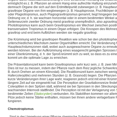
ermöglicht es z. B. Pflanzen an einem Hang eine aufrechte Haltung einzunehm
demnach Organe die sich auf den Erdmittelpunkt zubewegen (z. B. Hauptwur
gravitrope Organe von ihm wegbewegen (z. B. Hauptsprosse, Fruchtkörper der
oder Plagiotropismus, auch Plagiogravitropismus genannt, liegt hingegen be
Ordnung vor, d. h. sie wachsen horizontal oder in einem bestimmten Winkel 
Seitenwurzeln zweiter Ordnung meist gravitrop unempfindlich, also
agravitro
Phototropismus kann auch beim Gravitropismus ein Wechsel zwischen posit
transversalem Tropismus in einem Organ erfolgen. Die Knospen des Mohnes 
gravitrop und erst beim Aufblühen werden sie negativ gravitrop.
Die Krümmung wird bei gravitropen Reaktion wie schon bei den phototroph
unterschiedliches Wachstum zweier Organhälften erreicht. Die Veränderung f
Hauptwachstumszonen statt, wobei auch ausgewachsene Organe zu erneu
werden können. Bei der Aufkrümmung eines waagerecht gelegten Sprosses 
einer Überkrümmung, d. h. der Sproß krümmt sich zu weit, so dass es zu 
kommt um die optimale Lage zu erreichen.
Die Präsentationszeit kann beim Gravitropismus sehr kurz sein, z. B. zwei M
Dies ist nur zu messen, indem der Pflanze nach dem Reiz jegliche Schwerkr
B. durch Drehen an einem Klinostat). Die Reaktionszeit kann zwischen wenig
Hafercoleoptile) und mehreren Stunden (z. B. Grasnodi) liegen. Die Pflanz
kurze Veränderungen ihrer Lage wahr, reagieren jedoch erst mit einer Krü
längere Zeit auf sie eingewirkt hat. Die Perzeption der Gravitationsreize find
Coleoptilen in den Spitzen statt, während sie bei Sprossen in den Streckung
wachsenden Internodi stattfindet. Die Perzeption ist mit der Verlagerung von
bestimmter Zellen (
Statocysten
) verbunden. Als Statolithen kommen vor alle
Pilze jedoch keine Stärke enthalten, müssen bei ihnen andere verlagerbare Pa
fungieren.
Chemotropismus
Sind in der Umgebung einer Pflanze chemische Substanzen ungleichmäßig