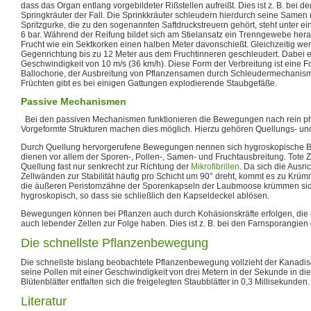
dass das Organ entlang vorgebildeter Rißstellen aufreißt. Dies ist z. B. bei 
Springkräuter der Fall. Die Sprinkkräuter schleudern hierdurch seine Samen 
Spritzgurke, die zu den sogenannten Saftdruckstreuern gehört, steht unter e
6 bar. Während der Reifung bildet sich am Stielansatz ein Trenngewebe her
Frucht wie ein Sektkorken einen halben Meter davonschießt. Gleichzeitig w
Gegenrichtung bis zu 12 Meter aus dem Fruchtinneren geschleudert. Dabei e
Geschwindigkeit von 10 m/s (36 km/h). Diese Form der Verbreitung ist eine
Ballochorie, der Ausbreitung von Pflanzensamen durch Schleudermechanis
Früchten gibt es bei einigen Gattungen explodierende Staubgefäße.
Passive Mechanismen
Bei den passiven Mechanismen funktionieren die Bewegungen nach rein phy
Vorgeformte Strukturen machen dies möglich. Hierzu gehören Quellungs- 
Durch Quellung hervorgerufene Bewegungen nennen sich hygroskopische 
dienen vor allem der Sporen-, Pollen-, Samen- und Fruchtausbreitung. Tote Z
Quellung fast nur senkrecht zur Richtung der
Mikrofibrillen
. Da sich die Ausric
Zellwänden zur Stabilität häufig pro Schicht um 90° dreht, kommt es zu Kr
die äußeren Peristomzähne der Sporenkapseln der Laubmoose krümmen sic
hygroskopisch, so dass sie schließlich den Kapseldeckel ablösen.
Bewegungen können bei Pflanzen auch durch Kohäsionskräfte erfolgen, die 
auch lebender Zellen zur Folge haben. Dies ist z. B. bei den Farnsporangien d
Die schnellste Pflanzenbewegung
Die schnellste bislang beobachtete Pflanzenbewegung vollzieht der Kanadisc
seine Pollen mit einer Geschwindigkeit von drei Metern in der Sekunde in di
Blütenblätter entfalten sich die freigelegten Staubblätter in 0,3 Millisekunden.
Literatur