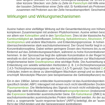
über kürzere Strecken: von Zelle zu Zelle im
Parenchym
mit Hilfe ein
der basalen Zellmembran einer Zelle sitzt. Er funktioniert als Protonen
zusammen mit Protonen aus der Zelle heraustransportiert. Geschwindi
Wirkungen und Wirkungsmechanismen
Auxine haben eine vielfältige Wirkung auf die Gesamtentwicklung von höher
komplexen Zusammenspiel mit anderen Phytohormonen. Auxine wirken besond
vor allem von
Koleoptilen
und in den
Sproßachsen
. Dies ist der klassische A
Kambiumtätigkeit
an, beeinflussen
Zellteilung
,
Apikaldominanz
,
Abszission
,
P
Geotropismus
und andere Wachstums- und Entwicklungsprozesse. In hohen
überraschenderweise stark wachstumshemmend. Der Grund hierfür liegt in o
Konzentrationsoptima. Dabei wirken geringere Dosen des Hormons bis zu ei
fördernd auf das Zellstreckungswachstum, während zu hohe Konzentration
hemmen. In der Sprossachse liegt die optimale Konzentration in der Regel hö
weshalb es dort schon bei geringeren Auxinkonzentrationen zur Wachstums
möglicherweise beim
Gravitropismus
eine wichtige Rolle. Die Auxinwirkung 
Entwicklung von selektiv wirkenden Herbiziden (z. B. 2,4-Dichlorphenoxyess
2,4,5-Trichlorphenoxyessigsäure oder kurz 2,4,5-T) genutzt. Das Herbizid
2,
Unkräuter, indem es diese zu übermäßigem Wachstum anregt und so deren B
erschöpft. Monokotyle Pflanzen (wie beispielsweise die Getreidepflanzen) rea
Ein in den 1980er Jahren entdeckter Auxinrezeptor ist das Auxinbindeprotei
spezifisch bindet. ABP1 interagiert mit einem noch nicht identifizierten Docki
Plasmamembran
. Die Weiterleitung des Signals ist noch nicht vollständig v
Signalkette steht die Modulation von Membran
transportproteinen
(insbesond
die
Expression
bestimmter auxininduzierter Gene. Ein
Kaliumkanal
(ZMK1) ko
wachstumsrelevantes auxininduziertes Protein identifiziert werden. An der 
sind u. a. sogenannte "auxin response factors" (ARF's) beteiligt, die an "aux
Re's) der DNA binden und die Genexpression kontrollieren.