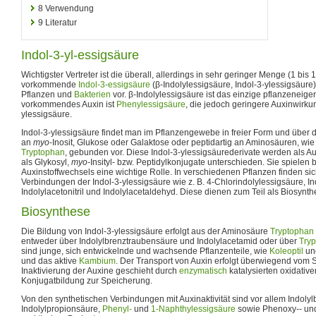
8
Verwendung
9
Literatur
Indol-3-yl-essigsäure
Wichtigster Vertreter ist die überall, allerdings in sehr geringer Menge (1 bis
vorkommende
Indol-3-essigsäure
(β-Indolylessigsäure, Indol-3-ylessigsäure
Pflanzen und
Bakterien
vor. β-Indolylessigsäure ist das einzige pflanzeneigen
vorkommendes Auxin ist
Phenylessigsäure
, die jedoch geringere Auxinwirkun
ylessigsäure.
Indol-3-ylessigsäure findet man im Pflanzengewebe in freier Form und über 
an
myo
-Inosit, Glukose oder Galaktose oder peptidartig an Aminosäuren, wie
Tryptophan
, gebunden vor. Diese Indol-3-ylessigsäurederivate werden als A
als Glykosyl,
myo
-Insityl- bzw. Peptidylkonjugate unterschieden. Sie spielen 
Auxinstoffwechsels eine wichtige Rolle. In verschiedenen Pflanzen finden si
Verbindungen der Indol-3-ylessigsäure wie z. B. 4-Chlorindolylessigsäure, In
Indolylacetonitril und Indolylacetaldehyd. Diese dienen zum Teil als Biosynth
Biosynthese
Die Bildung von Indol-3-ylessigsäure erfolgt aus der Aminosäure
Tryptophan
entweder über Indolylbrenztraubensäure und Indolylacetamid oder über
Tryp
sind junge, sich entwickelnde und wachsende Pflanzenteile, wie
Koleoptil
und
und das aktive
Kambium
. Der Transport von Auxin erfolgt überwiegend vom S
Inaktivierung der Auxine geschieht durch
enzymatisch
katalysierten oxidativ
Konjugatbildung zur Speicherung.
Von den synthetischen Verbindungen mit Auxinaktivität sind vor allem Indolyl
Indolylpropionsäure,
Phenyl-
und
1-Naphthylessigsäure
sowie Phenoxy-- un