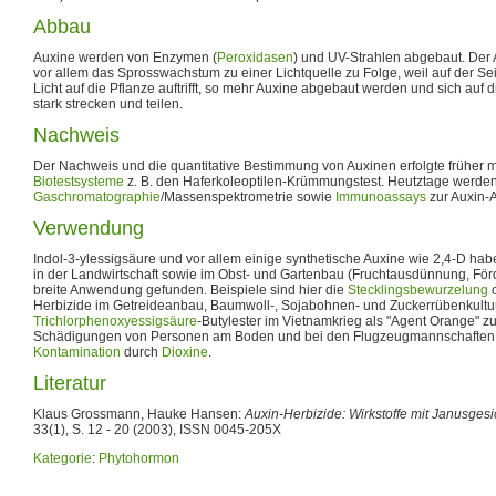
Abbau
Auxine werden von Enzymen (
Peroxidasen
) und UV-Strahlen abgebaut. Der
vor allem das Sprosswachstum zu einer Lichtquelle zu Folge, weil auf der Se
Licht auf die Pflanze auftrifft, so mehr Auxine abgebaut werden und sich auf d
stark strecken und teilen.
Nachweis
Der Nachweis und die quantitative Bestimmung von Auxinen erfolgte früher m
Biotestsysteme
z. B. den Haferkoleoptilen-Krümmungstest. Heutztage werde
Gaschromatographie
/Massenspektrometrie sowie
Immunoassays
zur Auxin-A
Verwendung
Indol-3-ylessigsäure und vor allem einige synthetische Auxine wie 2,4-D h
in der Landwirtschaft sowie im Obst- und Gartenbau (Fruchtausdünnung, Fö
breite Anwendung gefunden. Beispiele sind hier die
Stecklingsbewurzelung
o
Herbizide im Getreideanbau, Baumwoll-, Sojabohnen- und Zuckerrübenkultur
Trichlorphenoxyessigsäure
-Butylester im Vietnamkrieg als "Agent Orange" z
Schädigungen von Personen am Boden und bei den Flugzeugmannschaften 
Kontamination
durch
Dioxine
.
Literatur
Klaus Grossmann, Hauke Hansen:
Auxin-Herbizide: Wirkstoffe mit Janusgesi
33(1), S. 12 - 20 (2003), ISSN 0045-205X
Kategorie
:
Phytohormon