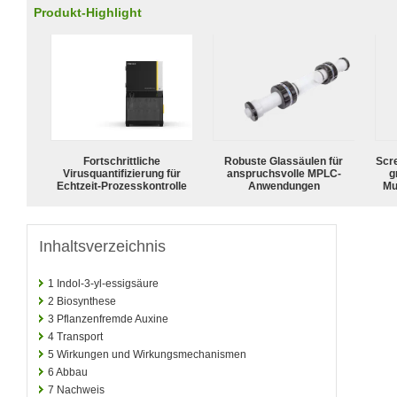
Produkt-Highlight
Fortschrittliche
Robuste Glassäulen für
Scr
Virusquantifizierung für
anspruchsvolle MPLC-
g
Echtzeit-Prozesskontrolle
Anwendungen
Mu
Inhaltsverzeichnis
1
Indol-3-yl-essigsäure
2
Biosynthese
3
Pflanzenfremde Auxine
4
Transport
5
Wirkungen und Wirkungsmechanismen
6
Abbau
7
Nachweis