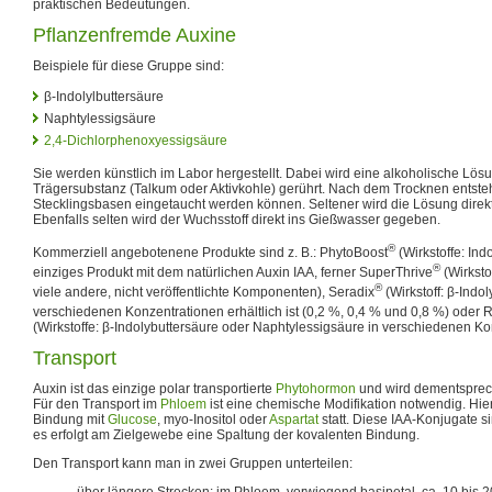
praktischen Bedeutungen.
Pflanzenfremde Auxine
Beispiele für diese Gruppe sind:
β-Indolylbuttersäure
Naphtylessigsäure
2,4-Dichlorphenoxyessigsäure
Sie werden künstlich im Labor hergestellt. Dabei wird eine alkoholische Lös
Trägersubstanz (Talkum oder Aktivkohle) gerührt. Nach dem Trocknen entsteht 
Stecklingsbasen eingetaucht werden können. Seltener wird die Lösung direkt 
Ebenfalls selten wird der Wuchsstoff direkt ins Gießwasser gegeben.
®
Kommerziell angebotenene Produkte sind z. B.: PhytoBoost
(Wirkstoffe: Ind
®
einziges Produkt mit dem natürlichen Auxin IAA, ferner SuperThrive
(Wirksto
®
viele andere, nicht veröffentlichte Komponenten), Seradix
(Wirkstoff: β-Indol
verschiedenen Konzentrationen erhältlich ist (0,2 %, 0,4 % und 0,8 %) oder
(Wirkstoffe: β-Indolybuttersäure oder Naphtylessigsäure in verschiedenen Ko
Transport
Auxin ist das einzige polar transportierte
Phytohormon
und wird dementspre
Für den Transport im
Phloem
ist eine chemische Modifikation notwendig. Hier
Bindung mit
Glucose
, myo-Inositol oder
Aspartat
statt. Diese IAA-Konjugate s
es erfolgt am Zielgewebe eine Spaltung der kovalenten Bindung.
Den Transport kann man in zwei Gruppen unterteilen:
über längere Strecken: im Phloem, vorwiegend basipetal, ca. 10 bis 