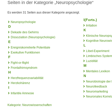
Seiten in der Kategorie „Neuropsychologie“
Es werden 31 Seiten aus dieser Kategorie angezeigt.
I(Forts.)
Neuropsychologie
Irritation
D
K
Dekade des Gehirns
Klinische Neurops
Dissoziation (Neuropsychologie)
Kognitive Neurowi
E
L
Ereigniskorrelierte Potentiale
Libet-Experiment
Exekutive Funktionen
Limbisches Syste
F
Luzidität
Fight-or-flight
M
Frontalhirnsyndrom
Mentales Lexikon
H
N
Herzfrequenzvariabilität
Neurobiologie der
Herzkohärenz
Neurofeedback
I
Neuromarketing
Infantile Amnesie
Neuronales Korrel
Kategorie
:
Neurowissenschaften