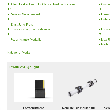
Albert Lasker Award for Clinical Medical Research
Gusta
D
H
Damien Dutton Award
Hans-D
E
Hufela
L
Ernst-Jung-Preis
Ernst-von-Bergmann-Plakette
Louisa
F
M
Fedor-Krause-Medaille
Max-R
Methu
Kategorie
:
Medizin
Produkt-Highlight
Fortschrittliche
Robuste Glassäulen für
Scr