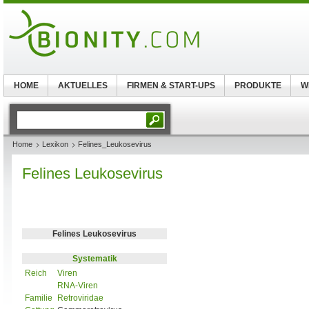
HOME
AKTUELLES
FIRMEN & START-UPS
PRODUKTE
W
Home
Lexikon
Felines_Leukosevirus
Felines Leukosevirus
Felines Leukosevirus
Systematik
Reich
Viren
RNA-Viren
Familie
Retroviridae