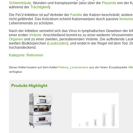
Schleimhäute
, Wunden und transplazentar (also über die
Plazenta
von der K
während der
Trächtigkeit
).
Die FeLV-Infektion ist auf Vertreter der
Familie
der Katzen beschränkt, andere
nicht gefährdet. Das Kolostrum scheint Katzenwelpen durch passive
Immunis
Lebensmonats zu schützen.
Nach der Infektion vermehrt sich das Virus in lymphatischen Geweben der In
einer ersten
Virämie
. Anschließend kommt es zu einer weiteren Virusvermeh
Organen
und zu einer zweiten, persistierenden Virämie. Die auftretende Leu
weißen Blutkörperchen (
Leukozyten
), und endet in der Regel mit dem Tod. Die
hochansteckend.
Kategorie
:
Retroviren
Dieser Artikel basiert auf dem Artikel
Felines_Leukosevirus
aus der freien Enzyklopädie
Wik
verfügbar.
Produkt-Highlight