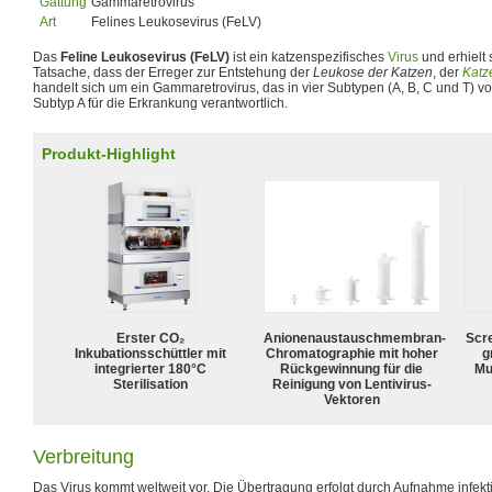
Gattung
Gammaretrovirus
Art
Felines Leukosevirus (FeLV)
Das
Feline Leukosevirus (FeLV)
ist ein katzenspezifisches
Virus
und erhielt
Tatsache, dass der Erreger zur Entstehung der
Leukose der Katzen
, der
Katz
handelt sich um ein Gammaretrovirus, das in vier Subtypen (A, B, C und T) vo
Subtyp A für die Erkrankung verantwortlich.
Produkt-Highlight
Erster CO₂
Anionenaustauschmembran-
Scr
Inkubationsschüttler mit
Chromatographie mit hoher
g
integrierter 180°C
Rückgewinnung für die
Mu
Sterilisation
Reinigung von Lentivirus-
Vektoren
Verbreitung
Das Virus kommt weltweit vor. Die Übertragung erfolgt durch Aufnahme infekt