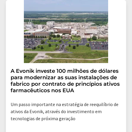
12489 Berlin, Alemanha ou por e-mail em
revoke@lumitos.com
com efeito para o futuro. Além
disso, cada e-mail contém um link para cancelar a
assinatura do newsletter correspondente.
A Evonik investe 100 milhões de dólares
para modernizar as suas instalações de
fabrico por contrato de princípios ativos
farmacêuticos nos EUA
Um passo importante na estratégia de reequilíbrio de
ativos da Evonik, através do investimento em
tecnologias de próxima geração