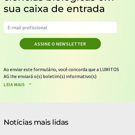
sua caixa de entrada
ASSINE O NEWSLETTER
Ao enviar este formulário, você concorda que a LUMITOS
AG lhe enviará o(s) boletim(s) informativo(s)
selecionado(s) acima por e-mail. Seus dados não serão
LEIA MAIS
repassados a terceiros. Seus dados serão armazenados e
processados de acordo com nossos
regulamentos de
proteção de dados
. A LUMITOS pode entrar em contato
com você por e-mail para fins de publicidade ou
pesquisas de mercado e de opinião. Você pode revogar
Notícias mais lidas
seu consentimento a qualquer momento, sem fornecer
motivos, para a LUMITOS AG, Ernst-Augustin-Str. 2,