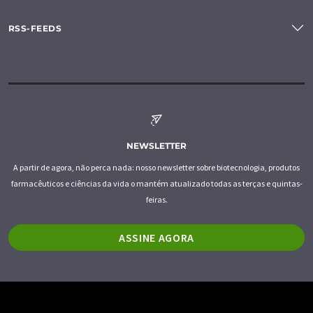
RSS-FEEDS
NEWSLETTER
A partir de agora, não perca nada: nosso newsletter sobre biotecnologia, produtos
farmacêuticos e ciências da vida o mantém atualizado todas as terças e quintas-
feiras.
ASSINE AGORA