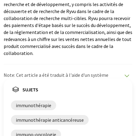
recherche et de développement, y compris les activités de
découverte et de recherche de Ryvu dans le cadre de la
collaboration de recherche multi-cibles. Ryvu pourra recevoir
des paiements d'étape basés sur le succès du développement,
de la réglementation et de la commercialisation, ainsi que des
redevances à un chiffre sur les ventes nettes annuelles de tout
produit commercialisé avec succès dans le cadre de la
collaboration.
Note: Cet article a été traduit à l'aide d'un système
informatique sans intervention humaine. LUMITOS
propose ces traductions automatiques pour présenter
SUJETS
un plus large éventail d'actualités. Comme cet article a
été traduit avec traduction automatique, il est possible
immunothérapie
qu'il contienne des erreurs de vocabulaire, de syntaxe ou
de grammaire. L'article original dans Anglais peut être
immunothérapie anticancéreuse
trouvé
ici
.
immuno-oncologie