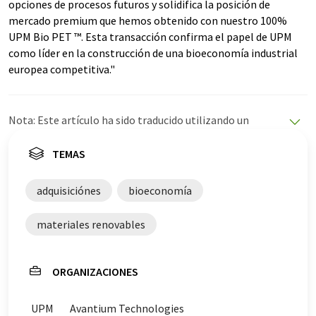
opciones de procesos futuros y solidifica la posición de
mercado premium que hemos obtenido con nuestro 100%
UPM Bio PET ™. Esta transacción confirma el papel de UPM
como líder en la construcción de una bioeconomía industrial
europea competitiva."
Nota: Este artículo ha sido traducido utilizando un
sistema informático sin intervención humana. LUMITOS
ofrece estas traducciones automáticas para presentar
TEMAS
una gama más amplia de noticias de actualidad. Como
este artículo ha sido traducido con traducción
adquisiciónes
bioeconomía
automática, es posible que contenga errores de
vocabulario, sintaxis o gramática. El artículo original en
materiales renovables
Inglés se puede encontrar
aquí
.
ORGANIZACIONES
UPM
Avantium Technologies