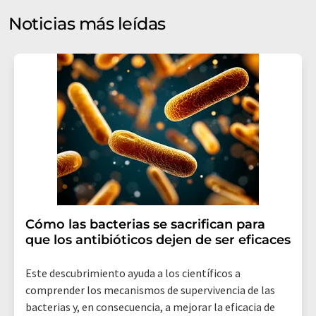
electrónico a efectos publicitarios o de investigación de
Noticias más leídas
mercado y opinión. Puede revocar en todo momento su
consentimiento sin efecto retroactivo y sin necesidad
de indicar los motivos informando por correo postal a
LUMITOS AG, Ernst-Augustin-Str. 2, 12489 Berlín
(Alemania) o por correo electrónico a
revoke@lumitos.com
. Además, en cada correo
electrónico se incluye un enlace para anular la
suscripción al boletín informativo correspondiente.
Cómo las bacterias se sacrifican para
que los antibióticos dejen de ser eficaces
Este descubrimiento ayuda a los científicos a
comprender los mecanismos de supervivencia de las
bacterias y, en consecuencia, a mejorar la eficacia de