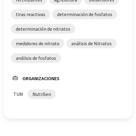
automática, es posible que contenga errores de
vocabulario, sintaxis o gramática. El artículo original en
tiras reactivas
determinación de fosfatos
Inglés se puede encontrar
aquí
.
determinación de nitratos
medidores de nitrato
análisis de Nitratos
análisis de fosfatos
ORGANIZACIONES
TUM
NutriSen