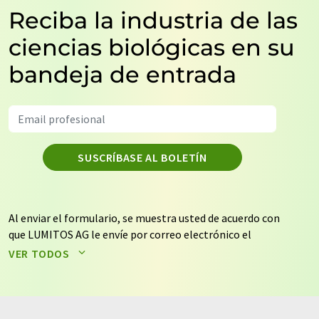
Reciba la industria de las
ciencias biológicas en su
bandeja de entrada
SUSCRÍBASE AL BOLETÍN
Al enviar el formulario, se muestra usted de acuerdo con
que LUMITOS AG le envíe por correo electrónico el
boletín o boletines seleccionados anteriormente. Sus
VER TODOS
datos no se facilitarán a terceros. El almacenamiento y
el procesamiento de sus datos se realiza sobre la base
de nuestra
política de protección de datos
. LUMITOS
puede ponerse en contacto con usted por correo