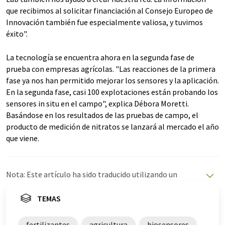
que recibimos al solicitar financiación al Consejo Europeo de
Innovación también fue especialmente valiosa, y tuvimos
éxito".
La tecnología se encuentra ahora en la segunda fase de
prueba con empresas agrícolas. "Las reacciones de la primera
fase ya nos han permitido mejorar los sensores y la aplicación.
En la segunda fase, casi 100 explotaciones están probando los
sensores in situ en el campo", explica Débora Moretti.
Basándose en los resultados de las pruebas de campo, el
producto de medición de nitratos se lanzará al mercado el año
que viene.
Nota: Este artículo ha sido traducido utilizando un
sistema informático sin intervención humana. LUMITOS
ofrece estas traducciones automáticas para presentar
TEMAS
una gama más amplia de noticias de actualidad. Como
este artículo ha sido traducido con traducción
fertilizantes
agricultura
biosensores