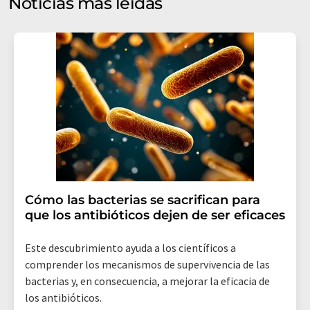
Noticias más leídas
mercado y opinión. Puede revocar en todo momento su
consentimiento sin efecto retroactivo y sin necesidad
de indicar los motivos informando por correo postal a
LUMITOS AG, Ernst-Augustin-Str. 2, 12489 Berlín
(Alemania) o por correo electrónico a
revoke@lumitos.com
. Además, en cada correo
electrónico se incluye un enlace para anular la
suscripción al boletín informativo correspondiente.
Cómo las bacterias se sacrifican para
que los antibióticos dejen de ser eficaces
Este descubrimiento ayuda a los científicos a
comprender los mecanismos de supervivencia de las
bacterias y, en consecuencia, a mejorar la eficacia de
los antibióticos.