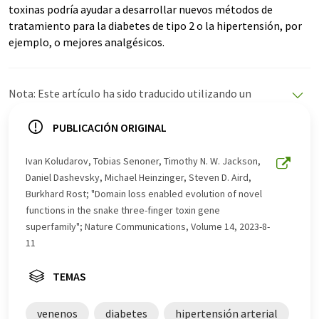
toxinas podría ayudar a desarrollar nuevos métodos de
tratamiento para la diabetes de tipo 2 o la hipertensión, por
ejemplo, o mejores analgésicos.
Nota: Este artículo ha sido traducido utilizando un
sistema informático sin intervención humana. LUMITOS
ofrece estas traducciones automáticas para presentar
PUBLICACIÓN ORIGINAL
una gama más amplia de noticias de actualidad. Como
este artículo ha sido traducido con traducción
Ivan Koludarov, Tobias Senoner, Timothy N. W. Jackson,
automática, es posible que contenga errores de
Daniel Dashevsky, Michael Heinzinger, Steven D. Aird,
vocabulario, sintaxis o gramática. El artículo original en
Burkhard Rost; "Domain loss enabled evolution of novel
Inglés se puede encontrar
aquí
.
functions in the snake three-finger toxin gene
superfamily"; Nature Communications, Volume 14, 2023-8-
11
TEMAS
venenos
diabetes
hipertensión arterial