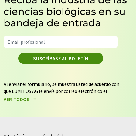
ciencias biológicas en su
bandeja de entrada
SUSCRÍBASE AL BOLETÍN
Al enviar el formulario, se muestra usted de acuerdo con
que LUMITOS AG le envíe por correo electrónico el
boletín o boletines seleccionados anteriormente. Sus
VER TODOS
datos no se facilitarán a terceros. El almacenamiento y
el procesamiento de sus datos se realiza sobre la base
de nuestra
política de protección de datos
. LUMITOS
puede ponerse en contacto con usted por correo
electrónico a efectos publicitarios o de investigación de