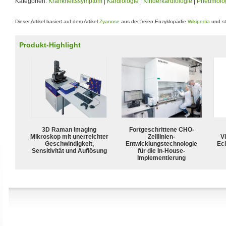
Kategorien:
Krankheitssymptom
|
Kardiologie
|
Kinderkardiologie
|
Pneumolo
Dieser Artikel basiert auf dem Artikel
Zyanose
aus der freien Enzyklopädie
Wikipedia
und st
Produkt-Highlight
3D Raman Imaging
Fortgeschrittene CHO-
Mikroskop mit unerreichter
Zelllinien-
Vi
Geschwindigkeit,
Entwicklungstechnologie
Ech
Sensitivität und Auflösung
für die In-House-
Implementierung