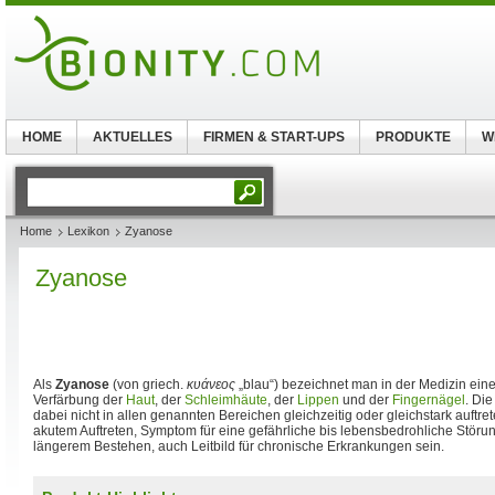
HOME
AKTUELLES
FIRMEN & START-UPS
PRODUKTE
W
Home
Lexikon
Zyanose
Zyanose
Als
Zyanose
(von griech.
κυάνεος
„blau“) bezeichnet man in der Medizin eine 
Verfärbung der
Haut
, der
Schleimhäute
, der
Lippen
und der
Fingernägel
. Di
dabei nicht in allen genannten Bereichen gleichzeitig oder gleichstark auftre
akutem Auftreten, Symptom für eine gefährliche bis lebensbedrohliche Störu
längerem Bestehen, auch Leitbild für chronische Erkrankungen sein.