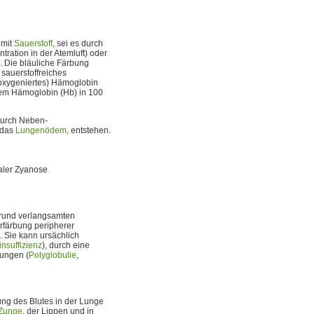
mit
Sauerstoff
, sei es durch
ration in der Atemluft) oder
. Die bläuliche Färbung
sauerstoffreiches
esoxygeniertes) Hämoglobin
rtem Hämoglobin (Hb) in 100
durch Neben-
 das
Lungenödem
, entstehen.
raler Zyanose
grund verlangsamten
erfärbung peripherer
 Sie kann ursächlich
insuffizienz
), durch eine
ungen (
Polyglobulie
,
ung des Blutes in der Lunge
Zunge
, der Lippen und in