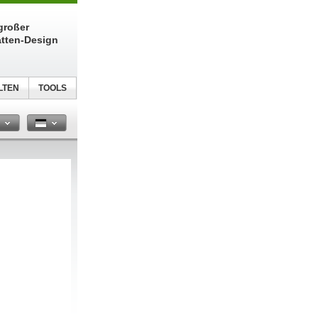
großer
atten-Design
LTEN
TOOLS
n