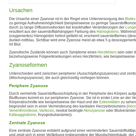
Ursachen
Die Ursache einer Zyanose ist in der Regel eine Unterversorgung des
Blutes
zu geringe Aufnahmemöglichkeit (beispielsweise zu geringe Sauerstoffkonzent
durch zu lange Diffusionsstrecken bei krankhaften Veränderungen der
Lunge
resultiert aus der sauerstoffabhängigen Färbung des
Hämoglobins
. Während 
(oxygeniertes) Hämoglobin hellrot gefärbt ist, erscheint sauerstoffarmes (d
dunkel-rot/blau. Sichtbar wird eine Zyanose meist ab etwa 5 g desoxygenie
ml Blut.
Zyanotische Zustände können auch Symptome eines
Herzfehlers
sein oder 
beziehungsweise Folgeerkrankungen eines Herzfehlers, wie beispielsweise
Zyanoseformen
Unterschieden wird zwischen peripherer (
Ausschöpfungszyanose
) und zent
(
Mischungszyanose
), die auch gleichzeitig vorliegen können.
Periphere Zyanose
Durch vermehrte Sauerstoffausschöpfung in der Peripherie des Körpers auf
Blutflusses kommt es zur peripheren Zyanose. Sie ist in erster Linie an der V
Körperabschnitte wie beispielsweise der Haut und der
Extremitäten
zu sehen.
begründet sein in einer Verminderung des kardialen Herzzeitvolumens (
Herz
Venenthrombose
,
Varikosis
, neutral bedingte
Akrozyanose
oder Blutveränder
Kälteagglutinine
, Kryoglobulianämie)).
Zentrale Zyanose
Eine zentrale Zyanose entsteht aufgrund einer verminderten Sauerstoffsättig
und zeigt sich in einer Verfärbung insbesondere der Mundschleimhäute, der