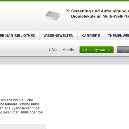
Screening und Aufreinigung 
Biomoleküle im Multi-Well-Pl
EBINAR-BIBLIOTHEK
WISSENSWELTEN
KARRIERE
THEMENWE
Meine Merkliste
my.bionity.com
Logi
violette bis bläuliche
e besondere Tönung muss
ten. Die Zyanose kann, bei
ng des Organismus oder, bei