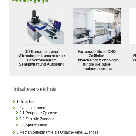
Produkt-Highlight
3D Raman Imaging
Fortgeschrittene CHO-
Mikroskop mit unerreichter
Zelllinien-
Vi
Geschwindigkeit,
Entwicklungstechnologie
Ech
Sensitivität und Auflösung
für die In-House-
Implementierung
Inhaltsverzeichnis
1
Ursachen
2
Zyanoseformen
2.1
Periphere Zyanose
2.2
Zentrale Zyanose
2.3
Spätzyanose
3
Methämoglobinämie als Ursache einer Zyanose