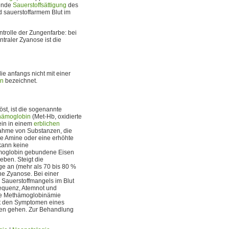
ende
Sauerstoffsättigung
des
 sauerstoffarmem Blut im
trolle der Zungenfarbe: bei
ntraler Zyanose ist die
ie anfangs nicht mit einer
on
bezeichnet.
st, ist die sogenannte
hämoglobin
(Met-Hb, oxidierte
ein in einem
erblichen
nahme von Substanzen, die
che Amine oder eine erhöhte
kann keine
Hämoglobin gebundene Eisen
eben. Steigt die
 an (mehr als 70 bis 80 %
ine Zyanose. Bei einer
s Sauerstoffmangels im Blut
requenz, Atemnot und
eine Methämoglobinämie
mit den Symptomen eines
oren gehen. Zur Behandlung