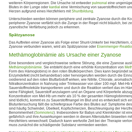
weiteren Körperregionen. Die Ursache ist entweder
pulmonal
eine ungenüg
Blutes in der Lunge oder
kardial
eine Vermischung von sauerstoffreichem und
Herzen aufgrund eines Herzfehlers mit
Shuntbildung
.
Unterschieden werden können periphere und zentrale Zyanose durch die Kon
peripherer Zyanose verfärbt sich die Zunge in der Regel nicht bläulich, bei ze
zyanotische Verfärbung jedoch zu erkennen.
Spätzyanose
Das Auftreten einer Zyanose als Folge einer Shunt-Umkehr bei Herzfehlern, d
Zyanose verbunden waren, wird als Spätzyanose oder
Eisenmenger-Reakti
Methämoglobinämie als Ursache einer Zyanose
Eine besondere und vergleichsweise seltene Störung, die eine Zyanose auslö
Methämoglobinämie
. Sie entsteht durch eine erhöhte Konzentration von
Met
Form des Hämoglobins) in den roten Blutkörperchen. Dies kann begründet s
Enzymdefekt (nicht behandelbar) oder hervorgerufen werden durch die Ein
oxidierend auf den roten Blutfarbstoff wirken, wie Nitrite, Chlorate, aromatis
Nitratkonzentration in Nahrung oder Trinkwasser von über 100 mg/l. Met-Hb 
Sauerstoffmoleküle transportieren und durch die Reaktion verliert das im 
seine Fähigkeit, Sauerstoff anzulagern und an Organe und Körperteile abzug
Konzentration von Met-Hb um mehr als 10 % der gesamten Hämoglobinmenge
sind tödlich), kommt es zu Sauerstoffmangel im Blut und es entwickelt sich e
Blutuntersuchung fällt die schiefergraue Farbe des Blutes auf. Symptome de
sind häufig Schwindel, Übelkeit, Kopfschmerzen, Beschleunigung der Herzf
Benommenheit (
Somnolenz
). Insbesondere für Babys und Kleinkinder ist 
gefährlich und ihre Auswirkungen werden in diesen Altersstufen bisweilen 
Herzfehlers verwechselt. Dadurch kann wertvolle Zeit bei der Therapie verl
muss zunächst die schädigende Substanz vermieden werden.