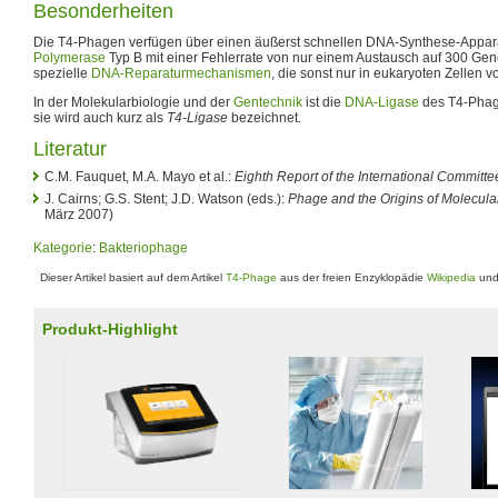
Besonderheiten
Die T4-Phagen verfügen über einen äußerst schnellen DNA-Synthese-Appara
Polymerase
Typ B mit einer Fehlerrate von nur einem Austausch auf 300 Gen
spezielle
DNA-Reparaturmechanismen
, die sonst nur in eukaryoten Zellen
In der Molekularbiologie und der
Gentechnik
ist die
DNA-Ligase
des T4-Phag
sie wird auch kurz als
T4-Ligase
bezeichnet.
Literatur
C.M. Fauquet, M.A. Mayo et al.:
Eighth Report of the International Committ
J. Cairns; G.S. Stent; J.D. Watson (eds.):
Phage and the Origins of Molecula
März 2007)
Kategorie
:
Bakteriophage
Dieser Artikel basiert auf dem Artikel
T4-Phage
aus der freien Enzyklopädie
Wikipedia
und 
Produkt-Highlight