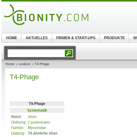
HOME
AKTUELLES
FIRMEN & START-UPS
PRODUKTE
W
Home
Lexikon
T4-Phage
T4-Phage
T4-Phage
Systematik
Reich:
Viren
Ordnung
:
Caudovirales
Familie
:
Myoviridae
Gattung
:
T4-ähnliche Viren