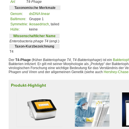
Art
:
T4-Phage
Taxonomische Merkmale
Genom
:
dsDNA linear
Baltimore
:
Gruppe 1
Symmetrie
:
ikosaedrisch
, tailed
Hülle
:
keine
Wissenschaftlicher Name
Enterobacteria phage T4
(engl.)
Taxon-Kurzbezeichnung
T4
Der
T4-Phage
(früher
Bakteriophage T4
,
T4-Bakteriophage
) ist ein
Bakteriop
Bakterien infiziert. Er gilt mit seiner Morphologie als „Prototyp“ der Bakterio
virologischen Forschung eine wichtige Bedeutung für das Verständnis der V
Phagen und Viren und der allgemeinen Genetik (siehe auch
Hershey-Chase
Produkt-Highlight