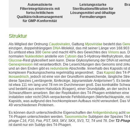
Automatisierte
Leistungsstarke
Bra
Filterintegritätstests mit
Sterilisationsfiltration für
fortschrittlichem
Lösungsmittel und ölhaltige
Qualitätsrisikomanagement
Formulierungen
für GMP-Konformität
Struktur
Als Mitglied der Ordnung
Caudovirales
, Gattung
Myoviridae
besteht das
Gen
einzigen, doppelsträngigen
DNA
-Molekül, das mit seiner Länge von 168.90
Es umfasst etwa 300
Gene
und macht 48% des Gewichtes des
Virions
aus. D
normalen
Nukleotiden
anstelle von
Cytosin
das 5-Hydroxy-Methylcytosin, das
Glucose
-Rest glykosiliert sein kann. Diese Glykosylierung der DNA ist vermut
Genexpression
mit verantwortlich. Die Leserichtungen des Genoms sind zirk
und an den Enden gibt es
redundante
Abschnitte. Innerhalb des Kapsids ist
komplexen Packungsschema regelmäßig angeordnet. Das
Kapsid
des T4-Ph
ikosaedrisch
, jedoch ist eine von der Grundform abweichende, längliche Str
diese Spezies (
„verlängerte, fünfeckige, bipyramidale Antiprismen“
). Es best
ist etwa 111 nm lang und 78 nm im Durchmesser groß. Das kontraktile Schwa
und besteht aus einem Halsstück (Kragen), einer Grundplatte, an der sechs 
Schwanzfibern ansetzen. Bei der Replikation des T4-Phagen entstehen eine 
instabilen oder nicht DNA-verpackende Fehlbildungen (Mehrfachkapside, nic
Kapsids, was aufgrund des hochkomplexen Aufbaus nicht verwundert. Das Vi
49 verschiedenen Proteinen.
Es können durch unterschiedliche Eigenschaften der
Antigenbindung
acht
se
T4-Phagen unterschieden werden.
Taxonomische
Subtypen der Spezies T4-
phage C16, F10, Fsα, PST, SKII, SKV, SKX, SV3, T2, T4
und
T6
. Der
T2-Phag
ist damit nur ein Subtyp des T4-Phagen.