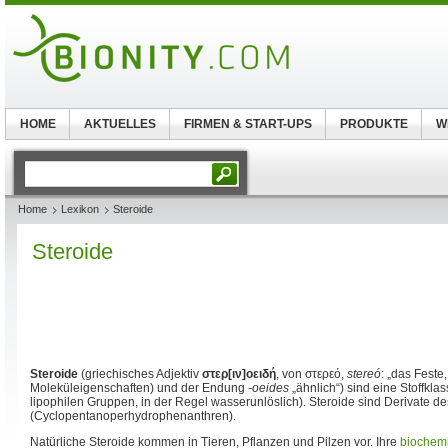
HOME
AKTUELLES
FIRMEN & START-UPS
PRODUKTE
W
Home
Lexikon
Steroide
Steroide
Steroide
(griechisches Adjektiv
στερ[ιν]οειδή
, von στερεό,
stereó
: „das Feste
Moleküleigenschaften) und der Endung
-oeides
„ähnlich“) sind eine Stoffkla
lipophilen Gruppen, in der Regel wasserunlöslich). Steroide sind Derivate d
(Cyclopentanoperhydrophenanthren).
Natürliche Steroide kommen in Tieren, Pflanzen und Pilzen vor. Ihre
biochem