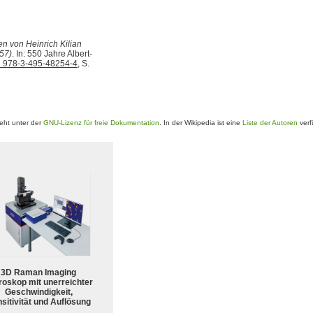
en von Heinrich Kilian
57)
. In: 550 Jahre Albert-
 978-3-495-48254-4
, S.
eht unter der
GNU-Lizenz für freie Dokumentation
. In der Wikipedia ist eine
Liste der Autoren
verf
3D Raman Imaging
roskop mit unerreichter
Geschwindigkeit,
sitivität und Auflösung