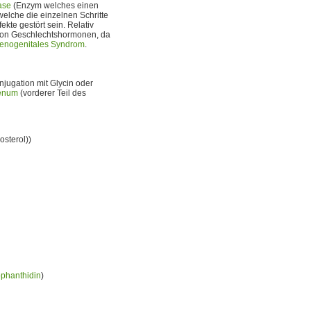
ase
(Enzym welches einen
elche die einzelnen Schritte
te gestört sein. Relativ
 von Geschlechtshormonen, da
enogenitales Syndrom
.
jugation mit Glycin oder
enum
(vorderer Teil des
osterol))
ophanthidin
)