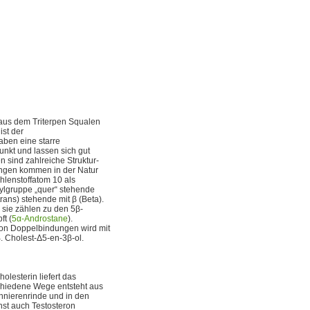
 aus dem Triterpen Squalen
ist der
haben eine starre
unkt und lassen sich gut
 sind zahlreiche Struktur-
tungen kommen in der Natur
hlenstoffatom 10 als
ylgruppe „quer“ stehende
rans) stehende mit β (Beta).
 sie zählen zu den 5β-
ft (
5α-Androstane
).
 von Doppelbindungen wird mit
B. Cholest-Δ5-en-3β-ol.
holesterin liefert das
chiedene Wege entsteht aus
ennierenrinde und in den
hst auch Testosteron