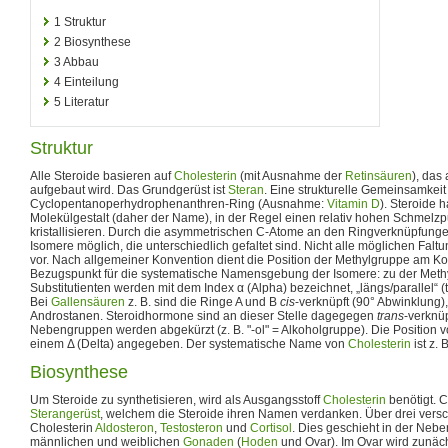
1
Struktur
2
Biosynthese
3
Abbau
4
Einteilung
5
Literatur
Struktur
Alle Steroide basieren auf
Cholesterin
(mit Ausnahme der
Retinsäuren
), das
aufgebaut wird. Das Grundgerüst ist
Steran
. Eine strukturelle Gemeinsamkeit 
Cyclopentanoperhydrophenanthren-Ring (Ausnahme:
Vitamin D
). Steroide 
Molekülgestalt (daher der Name), in der Regel einen relativ hohen Schmelzp
kristallisieren. Durch die asymmetrischen C-Atome an den Ringverknüpfungen
Isomere möglich, die unterschiedlich gefaltet sind. Nicht alle möglichen Fal
vor. Nach allgemeiner Konvention dient die Position der Methylgruppe am Ko
Bezugspunkt für die systematische Namensgebung der Isomere: zu der Meth
Substitutienten werden mit dem Index α (Alpha) bezeichnet, „längs/parallel“ (t
Bei
Gallensäuren
z. B. sind die Ringe A und B
cis
-verknüpft (90° Abwinklung),
Androstanen. Steroidhormone sind an dieser Stelle dagegegen
trans
-verknüp
Nebengruppen werden abgekürzt (z. B. "-ol" = Alkoholgruppe). Die Position
einem Δ (Delta) angegeben. Der systematische Name von
Cholesterin
ist z. 
Biosynthese
Um Steroide zu synthetisieren, wird als Ausgangsstoff
Cholesterin
benötigt. C
Sterangerüst
, welchem die Steroide ihren Namen verdanken. Über drei vers
Cholesterin
Aldosteron
,
Testosteron
und
Cortisol
. Dies geschieht in der Neb
männlichen und weiblichen
Gonaden
(
Hoden
und Ovar). Im Ovar wird zunäc