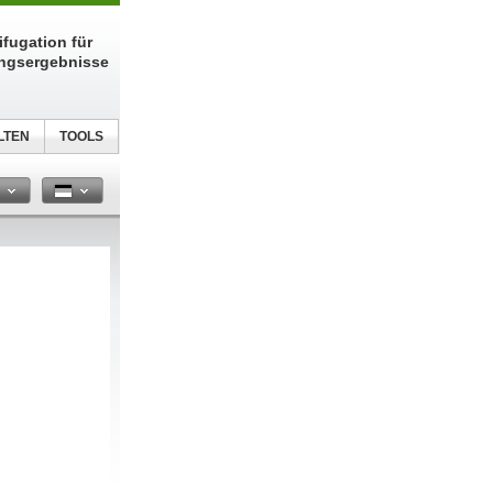
fugation für
ungsergebnisse
LTEN
TOOLS
n