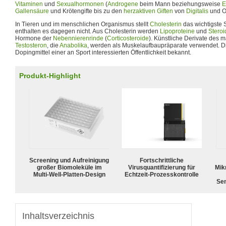
Vitaminen
und
Sexualhormonen
(
Androgene
beim Mann beziehungsweise
E
Gallensäure
und Krötengifte bis zu den
herzaktiven
Giften
von
Digitalis
und O
In Tieren und im menschlichen Organismus stellt
Cholesterin
das wichtigste S
enthalten es dagegen nicht. Aus Cholesterin werden
Lipoproteine
und
Stero
Hormone der
Nebennierenrinde
(
Corticosteroide
). Künstliche Derivate des
Testosteron
, die
Anabolika
, werden als Muskelaufbaupräparate verwendet. Di
Dopingmittel einer an Sport interessierten Öffentlichkeit bekannt.
Produkt-Highlight
Screening und Aufreinigung
Fortschrittliche
großer Biomoleküle im
Virusquantifizierung für
Mik
Multi-Well-Platten-Design
Echtzeit-Prozesskontrolle
Sen
Inhaltsverzeichnis