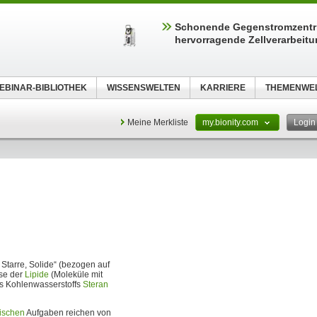
Schonende Gegenstromzentri
hervorragende Zellverarbeit
EBINAR-BIBLIOTHEK
WISSENSWELTEN
KARRIERE
THEMENWE
Meine Merkliste
my.bionity.com
Logi
, Starre, Solide“ (bezogen auf
sse der
Lipide
(Moleküle mit
es Kohlenwasserstoffs
Steran
ischen
Aufgaben reichen von