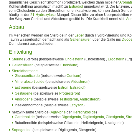
(männliches Geschlechtshormon) produziert, welches dann mit einer
Aromat
Kohlenstoffring aromatisch macht) zu
Estradiol
umgebaut wird. Die Enzyme, w
vom Cholesterin zu den Steroidhormonen katalysieren, können durch Gendefek
häufig ist der
21-Hydroxylase
-Mangel. Dieser führt zu einer Überproduktion
der Weg zum Cortisol und Aldosteron gestört ist. Die Krankheit nennt sich
Adr
Abbau
Im Menschen werden die Steroide in der
Leber
durch Hydroxylierung und Kon
Taurin wasserlöslich gemacht und als
Gallensäuren
über die Galle ins
Duod
Dünndarms) ausgeschieden.
Einteilung
Sterine
(Sterole) (beispielsweise
Cholesterin
(Cholesterol) ,
Ergosterin
(Erg
Gallensäuren
(beispielsweise
Cholsäure
)
Steroidhormone
Glucocorticoide
(beispielsweise
Cortison
)
Mineralocorticoide
(beispielsweise
Aldosteron
)
Estrogene
(beispielsweise
Estron
,
Estradiol
)
Gestagene
(beispielsweise
Progesteron
)
Androgene
(beispielsweise
Testosteron
,
Androsteron
)
Insektenhormone (beispielsweise
Ecdyson
)
herzwirksame Steroide (
Aglykone
der
Herzglykoside
)
Cardenolide
(beispielsweise
Digoxigenin
,
Digitoxigenin
,
Gitoxigenin
,
Str
Bufadienolide (beispielsweise Cillarenin, Hellebrigenin, Uzarigenin)
Sapogenine
(beispielsweise Digitogenin, Diosgenin)