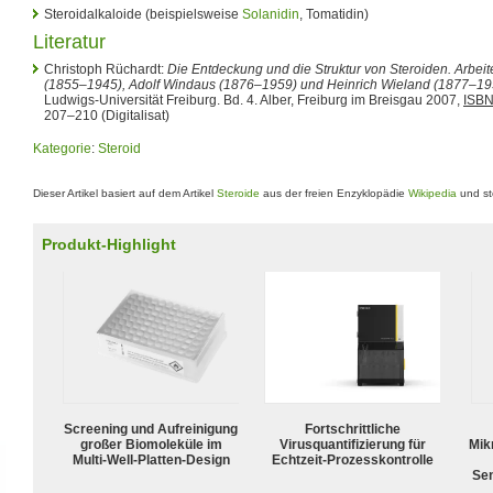
Steroidalkaloide (beispielsweise
Solanidin
, Tomatidin)
Literatur
Christoph Rüchardt:
Die Entdeckung und die Struktur von Steroiden. Arbeit
(1855–1945), Adolf Windaus (1876–1959) und Heinrich Wieland (1877–19
Ludwigs-Universität Freiburg. Bd. 4. Alber, Freiburg im Breisgau 2007,
ISBN
207–210 (Digitalisat)
Kategorie
:
Steroid
Dieser Artikel basiert auf dem Artikel
Steroide
aus der freien Enzyklopädie
Wikipedia
und st
Produkt-Highlight
Screening und Aufreinigung
Fortschrittliche
großer Biomoleküle im
Virusquantifizierung für
Mik
Multi-Well-Platten-Design
Echtzeit-Prozesskontrolle
Sen