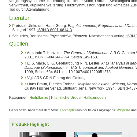
Vergiftungssymptome: Hautrötung, trockener Mund, Unruhe, Schläfrigkeit und
Verwirrtheit, Pupillenerweiterung, Herzrhythmusstörungen und komatöse Zus
Tod durch Atemlähmung.
Literatur
Preissel, Ulrike und Hans-Georg:
Engelstrompeten, Brugmansia und Datur
Stuttgart 1997,
ISBN 3-8001-6614-3
Schuldes, Bert Marco:
Psychoaktive Pflanzen.
Nachtschatten Verlag,
ISBN 
Quellen
↑
Armando T. Hunziker:
The Genera of Solanaceae
. A.R.G. Gantner 
2001.
ISBN 3-904144-77-4
. Seiten 149-153.
↑
E. S. Mace, C. G. Gebhardt und R. N. Lester:
AFLP analysis of genet
Datureae (Solanaceae).
In:
TAG Theoretical and Applied Genetics.
V
1999, Seiten 634-641. doi:10.1007/s001220051278
↑
Vgl. ARS-GRIN Eintrag der Gattung
↑
Hans Braun, Dietrich Frohne:
Heilpflanzenlexikon: Wirkung, Vero
Gustav Fischer Verlag, Stuttgart, Jena, New York, 1994.
ISBN 3-437
Kategorien:
Heilpflanze
|
Pflanzliche Droge
|
Halluzinogen
Dieser Artikel basiert auf dem Artikel
Stechäpfel
aus der freien Enzyklopädie
Wikipedia
und 
Produkt-Highlight