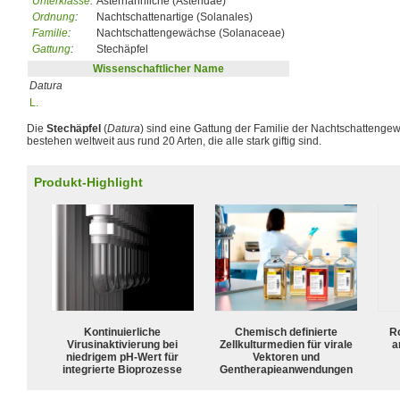
Unterklasse
:
Asternähnliche (Asteridae)
Ordnung
:
Nachtschattenartige (Solanales)
Familie
:
Nachtschattengewächse (Solanaceae)
Gattung
:
Stechäpfel
Wissenschaftlicher Name
Datura
L.
Die
Stechäpfel
(
Datura
) sind eine Gattung der Familie der Nachtschatteng
bestehen weltweit aus rund 20 Arten, die alle stark giftig sind.
Produkt-Highlight
Kontinuierliche
Chemisch definierte
R
Virusinaktivierung bei
Zellkulturmedien für virale
a
niedrigem pH-Wert für
Vektoren und
integrierte Bioprozesse
Gentherapieanwendungen