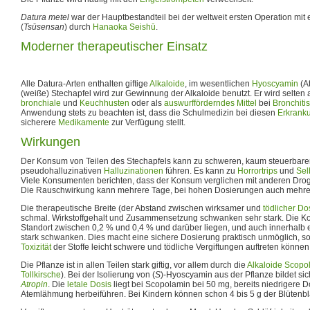
Datura metel
war der Hauptbestandteil bei der weltweit ersten Operation mit
(
Tsūsensan
) durch
Hanaoka Seishū
.
Moderner therapeutischer Einsatz
Alle Datura-Arten enthalten giftige
Alkaloide
, im wesentlichen
Hyoscyamin
(A
(weiße) Stechapfel wird zur Gewinnung der Alkaloide benutzt. Er wird selten 
bronchiale
und
Keuchhusten
oder als
auswurfförderndes Mittel
bei
Bronchitis
Anwendung stets zu beachten ist, dass die Schulmedizin bei diesen
Erkrank
sicherere
Medikamente
zur Verfügung stellt.
Wirkungen
Der Konsum von Teilen des Stechapfels kann zu schweren, kaum steuerbaren
pseudohalluzinativen
Halluzinationen
führen. Es kann zu
Horrortrips
und
Sel
Viele Konsumenten berichten, dass der Konsum verglichen mit anderen Dro
Die Rauschwirkung kann mehrere Tage, bei hohen Dosierungen auch mehre
Die therapeutische Breite (der Abstand zwischen wirksamer und
tödlicher Do
schmal. Wirkstoffgehalt und Zusammensetzung schwanken sehr stark. Die Ko
Standort zwischen 0,2 % und 0,4 % und darüber liegen, und auch innerhalb 
stark schwanken. Dies macht eine sichere Dosierung praktisch unmöglich, 
Toxizität
der Stoffe leicht schwere und tödliche Vergiftungen auftreten können
Die Pflanze ist in allen Teilen stark giftig, vor allem durch die
Alkaloide
Scopo
Tollkirsche
). Bei der Isolierung von (
S
)-Hyoscyamin aus der Pflanze bildet si
Atropin
. Die
letale Dosis
liegt bei Scopolamin bei 50 mg, bereits niedrigere
Atemlähmung herbeiführen. Bei Kindern können schon 4 bis 5 g der Blütenbl