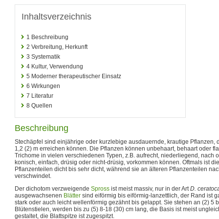
Inhaltsverzeichnis
1
Beschreibung
2
Verbreitung, Herkunft
3
Systematik
4
Kultur, Verwendung
5
Moderner therapeutischer Einsatz
6
Wirkungen
7
Literatur
8
Quellen
Beschreibung
Stechäpfel sind einjährige oder kurzlebige ausdauernde, krautige Pflanzen, d
1,2 (2) m erreichen können. Die Pflanzen können unbehaart, behaart oder fl
Trichome in vielen verschiedenen Typen, z.B. aufrecht, niederliegend, nach
konisch, einfach, drüsig oder nicht-drüsig, vorkommen können. Oftmals ist 
Pflanzenteilen dicht bis sehr dicht, während sie an älteren Pflanzenteilen na
verschwindet.
Der dichotom verzweigende
Spross
ist meist massiv, nur in der Art
D. ceratoc
ausgewachsenen
Blätter
sind eiförmig bis eiförmig-lanzettlich, der Rand ist
stark oder auch leicht wellenförmig gezähnt bis gelappt. Sie stehen an (2) 5 
Blütenstielen, werden bis zu (5) 8-18 (30) cm lang, die Basis ist meist unglei
gestaltet, die Blattspitze ist zugespitzt.