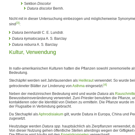
Sektion
Discolor
Datura discolor
Bernh.
Nicht mit in dieser Untersuchung einbezogen und möglicherweise Synonyme
[3]
sind
:
Datura bernhardii
C. E. Lundstr.
Datura kymatocarpa
A. S. Barclay
Datura reburra
A. S. Barclay
Kultur, Verwendung
In nativ-amerikanischen Kulturen hatten die Pflanzen sowohl zeremonielle a
Bedeutung.
Stechäpfel werden seit Jahrtausenden als
Heilkraut
verwendet. So wurde bei
[4]
getrockneter Blätter zur Linderung von
Asthma
eingesetzt.
Neben der medizinischen Bedeutung wird und wurde
Datura
als
Rauschmitte
Bewusstseinsveränderung verwendet. Zuni-Priester benutzten die Pflanze, u
kontaktieren oder die Identität von Dieben zu ermitteln. Die Pflanze wurde 
der Flugsalbe in Verbindung gebracht.
Da Stechapfel als
Aphrodisiakum
gilt, wurde Datura in Europa, China und Pe
zugesetzt.
Heutzutage werden
Datura spp
. hauptsächlich als Zierpflanzen verwendet, d
Von dieser Nutzung gehen öffentliche Stellen allerdings wegen der Giftigkei
Die Pflanze wird häufig mit den
Engelstrompeten
verwechselt.