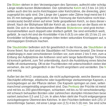
Die
Blüten
stehen in den Verzweigungen des Sprosses, aufrecht oder schräg 
Länge relativ kurzen Blütenstielen. Der zylindrische
Kelch
ist 2,5 bis 14 (16) 
selten auch drei bis sechs Kelchlappen oder Kelchzähne, die dreieckig, glei
zugespitzt bis spitz sind. Die Länge der Lappen oder Zähne liegt meist bei 
bis 35 mm betragen, gelegentlich ist die Trennung der Kelchzähne nicht klar
ceratocaula
) besitzt einen auf einer Seite gespaltenen Kelch, so dass diese
ähnelt. Nach der Blühphase fällt der Kelch ab, so dass nur an der Basis ein 
bleibt. Die sich in den Abendstunden öffnende
Blütenkrone
sind grob tricher-
Ausnahmefällen auch doppelt oder dreifach gefüllt. Sie sind einheitlich weiß,
gefärbt. Je nach Art sind die Kronblätter 4 bis 6 (9,5) cm oder (8) 15 bis 21 
Kronblätter ist fünflappig, in einigen Arten treten sekundäre Kronlappen auf, 
zehnlappigen Eindruck machen.
Die
Staubblätter
befinden sich für gewöhnlich in der Krone, die
Staubfäden
si
Krone fixiert. Nur dort sind die Staubfäden mit Trichomen besetzt. Die linea
artabhängig in zwei verschiedenen Größen vor, zum einen 2 bis 5 mm, zum a
Entlang der Aufplatzlinie der Antheren sind sehr lange fadenförmige Trichom
ist konisch geformt, zum Teil unterständig, durch die Ausbildung eines falsc
Hälfte oft vierkammerig. Oft ist der Fruchtknoten mit unterschiedlich vielen kl
versehen, die sich gelegentlich in der Frucht vergrößern und versteifen. Die
N
und warzig.
Außer bei der Art
D. ceratocaula
, die nicht aufspringende, weiche Beeren ausb
Stechäpfel eiförmige, elliptische oder kugelförmige vierkammerige Kapseln, d
zurückgebogen an der Pflanze stehen. Die Kapseln springen an zwei, selten 
manchmal unregelmäßig angeordnet sind. Das
Perikarp
der Früchte ist meis
und mit bis zu 200 gleichförmigen, schlanken, mit bis zu 50 verschiedenartig
mit schwach behaarten Borsten oder zahlreichen stumpfen Höckerchen beset
variiert zwischen 0,5 und 3,2 cm. In allen Arten steht der Frucht entgegengese
zurückgebogene Überrest des Kelches. In den Früchten befinden sich (25) 15
nierenförmige Samen, mit einer Länge von (2,5) 4 bis 5 (6) mm. Sie sind sch