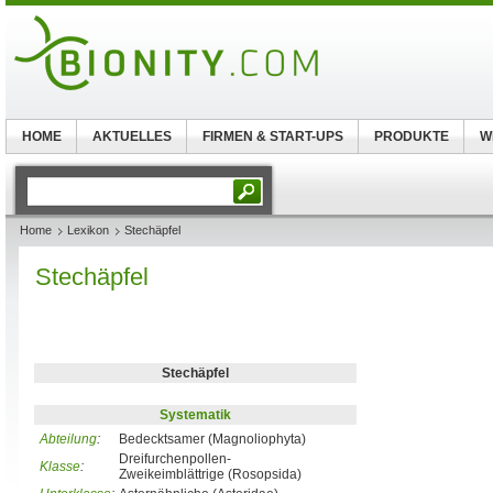
HOME
AKTUELLES
FIRMEN & START-UPS
PRODUKTE
W
Home
Lexikon
Stechäpfel
Stechäpfel
Stechäpfel
Systematik
Abteilung
:
Bedecktsamer (Magnoliophyta)
Dreifurchenpollen-
Klasse
:
Zweikeimblättrige (Rosopsida)