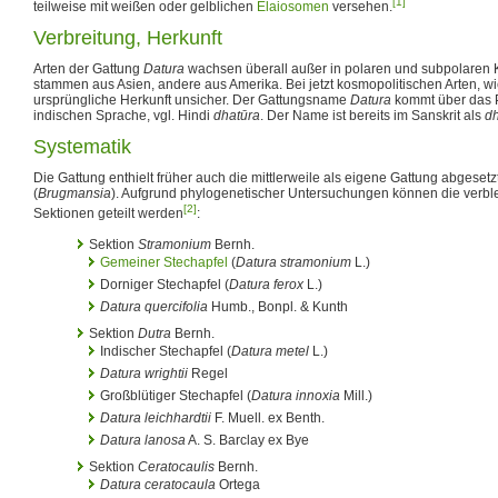
[1]
teilweise mit weißen oder gelblichen
Elaiosomen
versehen.
Verbreitung, Herkunft
Arten der Gattung
Datura
wachsen überall außer in polaren und subpolaren 
stammen aus Asien, andere aus Amerika. Bei jetzt kosmopolitischen Arten, w
ursprüngliche Herkunft unsicher. Der Gattungsname
Datura
kommt über das P
indischen Sprache, vgl. Hindi
dhatūra
. Der Name ist bereits im Sanskrit als
dh
Systematik
Die Gattung enthielt früher auch die mittlerweile als eigene Gattung abgeset
(
Brugmansia
). Aufgrund phylogenetischer Untersuchungen können die verble
[2]
Sektionen geteilt werden
:
Sektion
Stramonium
Bernh.
Gemeiner Stechapfel
(
Datura stramonium
L.
)
Dorniger Stechapfel (
Datura ferox
L.
)
Datura quercifolia
Humb., Bonpl. & Kunth
Sektion
Dutra
Bernh.
Indischer Stechapfel (
Datura metel
L.
)
Datura wrightii
Regel
Großblütiger Stechapfel (
Datura innoxia
Mill.
)
Datura leichhardtii
F. Muell. ex Benth.
Datura lanosa
A. S. Barclay ex Bye
Sektion
Ceratocaulis
Bernh.
Datura ceratocaula
Ortega