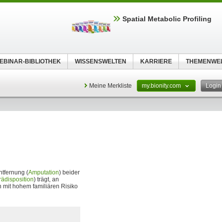
Spatial Metabolic Profiling
EBINAR-BIBLIOTHEK
WISSENSWELTEN
KARRIERE
THEMENWE
Meine Merkliste
my.bionity.com
Logi
ntfernung (
Amputation
) beider
rädisposition
) trägt, an
n mit hohem familiären Risiko