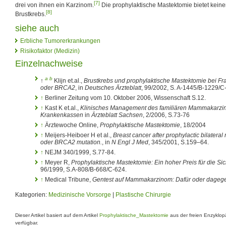
[7]
drei von ihnen ein Karzinom.
Die prophylaktische Mastektomie bietet kein
[8]
Brustkrebs.
siehe auch
Erbliche Tumorerkrankungen
Risikofaktor (Medizin)
Einzelnachweise
a
b
↑
Klijn et.al.,
Brustkrebs und prophylaktische Mastektomie bei F
oder BRCA2
, in
Deutsches Ärzteblatt
, 99/2002, S. A-1445/B-1229/C
↑
Berliner Zeitung vom 10. Oktober 2006, Wissenschaft S.12.
↑
Kast K et.al.,
Klinisches Management des familiären Mammakarzin
Krankenkassen
in
Ärzteblatt Sachsen
, 2/2006, S.73-76
↑
Ärztewoche Online,
Prophylaktische Mastektomie
, 18/2004
↑
Meijers-Heiboer H et al.,
Breast cancer after prophylactic bilate
oder BRCA2 mutation.
, in
N Engl J Med
, 345/2001, S.159–64.
↑
NEJM 340/1999, S.77-84.
↑
Meyer R,
Prophylaktische Mastektomie: Ein hoher Preis für die Sic
96/1999, S.A-808/B-668/C-624.
↑
Medical Tribune,
Gentest auf Mammakarzinom: Dafür oder dageg
Kategorien:
Medizinische Vorsorge
|
Plastische Chirurgie
Dieser Artikel basiert auf dem Artikel
Prophylaktische_Mastektomie
aus der freien Enzyklo
verfügbar.