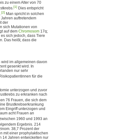
s zu einem Alter von 70
[1]
stkrebs.
Dies entspricht
[2]
.
Man spricht in solchen
n Jahren auftretendem
t der
en sich Mutationen von
iegt auf dem
Chromosom
17q;
s sich jedoch, dass Tiere
. Das heißt, dass die
s wird im allgemeinen davon
ent gesenkt wird. In
rlanden nur sehr
Risikopatientinnen für die
ktomie unterzogen und zuvor
Brustkrebs zu erkranken nach
en 76 Frauen, die sich dem
keine Brustkrebserkrankung
sem Eingriff unterzogen und
raum acht Frauen an
zwischen 1960 und 1993 an
folgendem Ergebnis. 214
inom. 38,7 Prozent der
n mit einer prophylaktischen
n 14 Jahren entwickelten nur