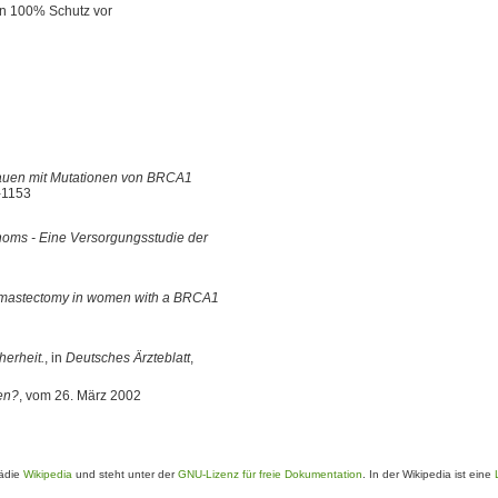
en 100% Schutz vor
rauen mit Mutationen von BRCA1
-1153
oms - Eine Versorgungsstudie der
ral mastectomy in women with a BRCA1
herheit.
, in
Deutsches Ärzteblatt
,
en?
, vom 26. März 2002
pädie
Wikipedia
und steht unter der
GNU-Lizenz für freie Dokumentation
. In der Wikipedia ist eine