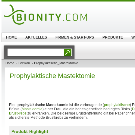
HOME
AKTUELLES
FIRMEN & START-UPS
PRODUKTE
W
Home
Lexikon
Prophylaktische_Mastektomie
Prophylaktische Mastektomie
Eine
prophylaktische Mastektomie
ist die vorbeugende (
prophylaktische
) E
Brüste (
Mastektomie
) einer Frau, die ein hohes genetisch bedingtes Risko (
P
Brustkrebs
zu erkranken. Die beidseitige Brustentfernung gilt bei Patientinne
als sicherste Methode Brustkrebs zu verhindern.
Produkt-Highlight