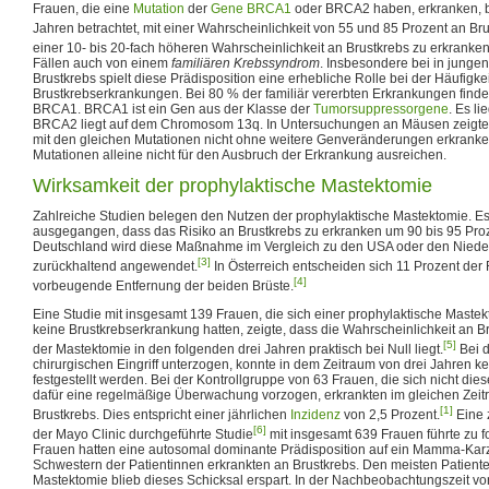
Frauen, die eine
Mutation
der
Gene
BRCA1
oder BRCA2 haben, erkranken, bi
Jahren betrachtet, mit einer Wahrscheinlichkeit von 55 und 85 Prozent an Bru
einer 10- bis 20-fach höheren Wahrscheinlichkeit an Brustkrebs zu erkranken
Fällen auch von einem
familiären Krebssyndrom
. Insbesondere bei in junge
Brustkrebs spielt diese Prädisposition eine erhebliche Rolle bei der Häufigkei
Brustkrebserkrankungen. Bei 80 % der familiär vererbten Erkrankungen find
BRCA1. BRCA1 ist ein Gen aus der Klasse der
Tumorsuppressorgene
. Es l
BRCA2 liegt auf dem Chromosom 13q. In Untersuchungen an Mäusen zeigte e
mit den gleichen Mutationen nicht ohne weitere Genveränderungen erkranken
Mutationen alleine nicht für den Ausbruch der Erkrankung ausreichen.
Wirksamkeit der prophylaktische Mastektomie
Zahlreiche Studien belegen den Nutzen der prophylaktische Mastektomie. E
ausgegangen, dass das Risiko an Brustkrebs zu erkranken um 90 bis 95 Proz
Deutschland wird diese Maßnahme im Vergleich zu den USA oder den Niede
[3]
zurückhaltend angewendet.
In Österreich entscheiden sich 11 Prozent der 
[4]
vorbeugende Entfernung der beiden Brüste.
Eine Studie mit insgesamt 139 Frauen, die sich einer prophylaktische Maste
keine Brustkrebserkrankung hatten, zeigte, dass die Wahrscheinlichkeit an 
[5]
der Mastektomie in den folgenden drei Jahren praktisch bei Null liegt.
Bei d
chirurgischen Eingriff unterzogen, konnte in dem Zeitraum von drei Jahren 
festgestellt werden. Bei der Kontrollgruppe von 63 Frauen, die sich nicht die
dafür eine regelmäßige Überwachung vorzogen, erkrankten im gleichen Zeit
[1]
Brustkrebs. Dies entspricht einer jährlichen
Inzidenz
von 2,5 Prozent.
Eine 
[6]
der Mayo Clinic durchgeführte Studie
mit insgesamt 639 Frauen führte zu 
Frauen hatten eine autosomal dominante Prädisposition auf ein Mamma-Karz
Schwestern der Patientinnen erkrankten an Brustkrebs. Den meisten Patiente
Mastektomie blieb dieses Schicksal erspart. In der Nachbeobachtungszeit vo