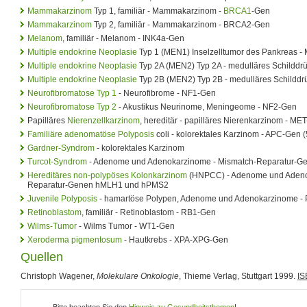
Mammakarzinom
Typ 1, familiär - Mammakarzinom -
BRCA1
-Gen
Mammakarzinom
Typ 2, familiär - Mammakarzinom - BRCA2-Gen
Melanom
, familiär - Melanom - INK4a-Gen
Multiple endokrine Neoplasie
Typ 1 (MEN1) Inselzelltumor des Pankreas 
Multiple endokrine Neoplasie
Typ 2A (MEN2) Typ 2A - medulläres Schildd
Multiple endokrine Neoplasie
Typ 2B (MEN2) Typ 2B - medulläres Schildd
Neurofibromatose Typ 1
- Neurofibrome - NF1-Gen
Neurofibromatose Typ 2
- Akustikus Neurinome, Meningeome - NF2-Gen
Papilläres
Nierenzellkarzinom
, hereditär - papilläres Nierenkarzinom - ME
Familiäre adenomatöse Polyposis
coli - kolorektales Karzinom - APC-Ge
Gardner-Syndrom
- kolorektales Karzinom
Turcot-Syndrom
- Adenome und Adenokarzinome - Mismatch-Reparatur-
Hereditäres non-polypöses Kolonkarzinom
(HNPCC) - Adenome und Adeno
Reparatur-Genen hMLH1 und hPMS2
Juvenile Polyposis
- hamartöse Polypen, Adenome und Adenokarzinome 
Retinoblastom
, familiär - Retinoblastom - RB1-Gen
Wilms-Tumor
- Wilms Tumor - WT1-Gen
Xeroderma pigmentosum
- Hautkrebs - XPA-XPG-Gen
Quellen
Christoph Wagener,
Molekulare Onkologie
, Thieme Verlag, Stuttgart 1999.
IS
Bitte beachten Sie den
Hinweis zu Gesundheitsthemen
!