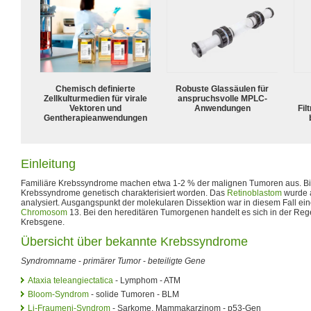
Chemisch definierte
Robuste Glassäulen für
Zellkulturmedien für virale
anspruchsvolle MPLC-
Vektoren und
Anwendungen
Fil
Gentherapieanwendungen
Einleitung
Familiäre Krebssyndrome machen etwa 1-2 % der malignen Tumoren aus. Bis
Krebssyndrome genetisch charakterisiert worden. Das
Retinoblastom
wurde a
analysiert. Ausgangspunkt der molekularen Dissektion war in diesem Fall ei
Chromosom
13. Bei den hereditären Tumorgenen handelt es sich in der Re
Krebsgene.
Übersicht über bekannte Krebssyndrome
Syndromname
-
primärer Tumor
-
beteiligte Gene
Ataxia teleangiectatica
- Lymphom - ATM
Bloom-Syndrom
- solide Tumoren - BLM
Li-Fraumeni-Syndrom
- Sarkome, Mammakarzinom - p53-Gen