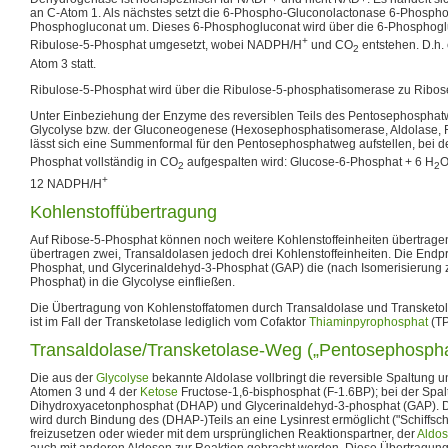
an C-Atom 1. Als nächstes setzt die 6-Phospho-Gluconolactonase 6-Phospho
Phosphogluconat um. Dieses 6-Phosphogluconat wird über die 6-Phosphog
+
Ribulose-5-Phosphat umgesetzt, wobei NADPH/H
und CO
entstehen. D.h. 
2
Atom 3 statt.
Ribulose-5-Phosphat wird über die Ribulose-5-phosphatisomerase zu Ribose
Unter Einbeziehung der Enzyme des reversiblen Teils des Pentosephospha
Glycolyse bzw. der Gluconeogenese (Hexosephosphatisomerase, Aldolase, 
lässt sich eine Summenformal für den Pentosephosphatweg aufstellen, bei d
Phosphat vollständig in CO
aufgespalten wird: Glucose-6-Phosphat + 6 H
O
2
2
+
12 NADPH/H
Kohlenstoffübertragung
Auf Ribose-5-Phosphat können noch weitere Kohlenstoffeinheiten übertrage
übertragen zwei, Transaldolasen jedoch drei Kohlenstoffeinheiten. Die Endp
Phosphat, und Glycerinaldehyd-3-Phosphat (GAP) die (nach Isomerisierung 
Phosphat) in die Glycolyse einfließen.
Die Übertragung von Kohlenstoffatomen durch Transaldolase und Transketol
ist im Fall der Transketolase lediglich vom Cofaktor
Thiaminpyrophosphat
(TP
Transaldolase/Transketolase-Weg („Pentosephospha
Die aus der
Glycolyse
bekannte Aldolase vollbringt die reversible Spaltung
Atomen 3 und 4 der
Ketose
Fructose-1,6-bisphosphat (F-1.6BP); bei der Spa
Dihydroxyacetonphosphat (DHAP) und Glycerinaldehyd-3-phosphat (GAP). Di
wird durch Bindung des (DHAP-)Teils an eine Lysinrest ermöglicht ("Schiffsche
freizusetzen oder wieder mit dem ursprünglichen Reaktionspartner, der
Aldo