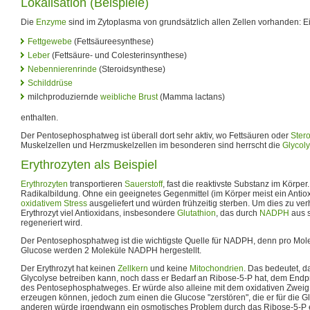
Lokalisation (Beispiele)
Die
Enzyme
sind im Zytoplasma von grundsätzlich allen Zellen vorhanden: Ei
Fettgewebe
(Fettsäureesynthese)
Leber
(Fettsäure- und Colesterinsynthese)
Nebennierenrinde
(Steroidsynthese)
Schilddrüse
milchproduziernde
weibliche Brust
(Mamma lactans)
enthalten.
Der Pentosephosphatweg ist überall dort sehr aktiv, wo Fettsäuren oder
Ster
Muskelzellen und Herzmuskelzellen im besonderen sind herrscht die
Glycol
Erythrozyten als Beispiel
Erythrozyten
transportieren
Sauerstoff
, fast die reaktivste Substanz im Körper.
Radikalbildung. Ohne ein geeignetes Gegenmittel (im Körper meist ein Antio
oxidativem Stress
ausgeliefert und würden frühzeitig sterben. Um dies zu ver
Erythrozyt viel Antioxidans, insbesondere
Glutathion
, das durch
NADPH
aus s
regeneriert wird.
Der Pentosephosphatweg ist die wichtigste Quelle für NADPH, denn pro Mole
Glucose werden 2 Moleküle NADPH hergestellt.
Der Erythrozyt hat keinen
Zellkern
und keine
Mitochondrien
. Das bedeutet, d
Glycolyse betreiben kann, noch dass er Bedarf an Ribose-5-P hat, dem Endp
des Pentosephosphatweges. Er würde also alleine mit dem oxidativen Zwei
erzeugen können, jedoch zum einen die Glucose "zerstören", die er für die G
anderen würde irgendwann ein osmotisches Problem durch das Ribose-5-P e