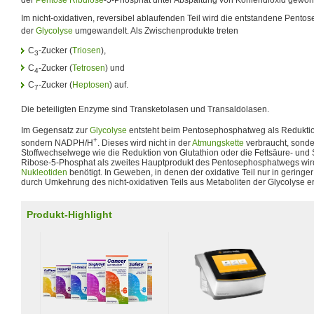
der
Pentose
Ribulose
-5-Phosphat unter Abspaltung von Kohlendioxid gewo
Im nicht-oxidativen, reversibel ablaufenden Teil wird die entstandene Pentos
der
Glycolyse
umgewandelt. Als Zwischenprodukte treten
C
-Zucker (
Triosen
),
3
C
-Zucker (
Tetrosen
) und
4
C
-Zucker (
Heptosen
) auf.
7
Die beteiligten Enzyme sind Transketolasen und Transaldolasen.
Im Gegensatz zur
Glycolyse
entsteht beim Pentosephosphatweg als Redukti
+
sondern NADPH/H
. Dieses wird nicht in der
Atmungskette
verbraucht, sonde
Stoffwechselwege wie die Reduktion von Glutathion oder die Fettsäure- und 
Ribose-5-Phosphat als zweites Hauptprodukt des Pentosephosphatwegs wird
Nukleotiden
benötigt. In Geweben, in denen der oxidative Teil nur in geringer 
durch Umkehrung des nicht-oxidativen Teils aus Metaboliten der Glycolyse e
Produkt-Highlight