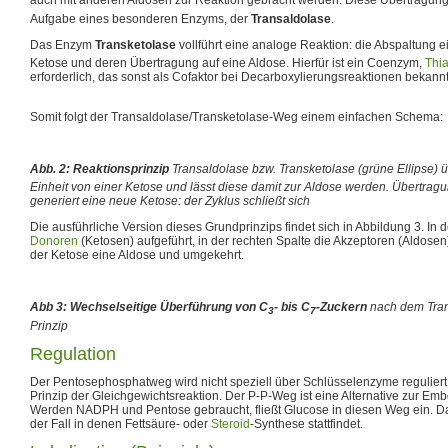
auch mit anderen Aldosen zur Reaktion gebracht werden. Diese Übertragun
Aufgabe eines besonderen Enzyms, der
Transaldolase
.
Das Enzym
Transketolase
vollführt eine analoge Reaktion: die Abspaltung e
Ketose und deren Übertragung auf eine Aldose. Hierfür ist ein Coenzym,
Thi
erforderlich, das sonst als Cofaktor bei Decarboxylierungsreaktionen bekannt 
Somit folgt der Transaldolase/Transketolase-Weg einem einfachen Schema:
Abb. 2: Reaktionsprinzip
Transaldolase bzw. Transketolase (grüne Ellipse) 
Einheit von einer Ketose und lässt diese damit zur Aldose werden. Übertrag
generiert eine neue Ketose: der Zyklus schließt sich
Die ausführliche Version dieses Grundprinzips findet sich in Abbildung 3. In d
Donoren
(Ketosen) aufgeführt, in der rechten Spalte die Akzeptoren (Aldosen
der Ketose eine Aldose und umgekehrt.
Abb 3: Wechselseitige Überführung von C
- bis C
-Zuckern
nach dem Tran
3
7
Prinzip
Regulation
Der Pentosephosphatweg wird nicht speziell über Schlüsselenzyme reguliert 
Prinzip der Gleichgewichtsreaktion. Der P-P-Weg ist eine Alternative zur E
Werden NADPH und Pentose gebraucht, fließt Glucose in diesen Weg ein. Da
der Fall in denen Fettsäure- oder
Steroid
-Synthese stattfindet.