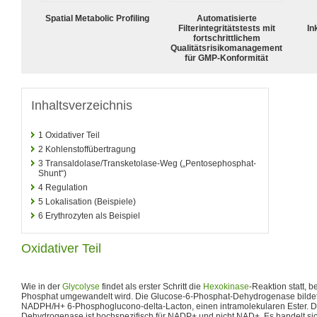
Spatial Metabolic Profiling
Automatisierte
Filterintegritätstests mit
In
fortschrittlichem
Qualitätsrisikomanagement
für GMP-Konformität
Inhaltsverzeichnis
1
Oxidativer Teil
2
Kohlenstoffübertragung
3
Transaldolase/Transketolase-Weg („Pentosephosphat-
Shunt“)
4
Regulation
5
Lokalisation (Beispiele)
6
Erythrozyten als Beispiel
Oxidativer Teil
Wie in der
Glycolyse
findet als erster Schritt die
Hexokinase
-Reaktion statt, 
Phosphat umgewandelt wird. Die Glucose-6-Phosphat-Dehydrogenase bildet
NADPH/H+ 6-Phosphoglucono-delta-Lacton, einen intramolekularen Ester. D
Dehydrogenase ist hochspezifisch für NADP+ und nicht NAD+. Es handelt sic