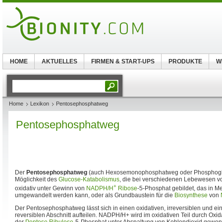
HOME
AKTUELLES
FIRMEN & START-UPS
PRODUKTE
W
Home
Lexikon
Pentosephosphatweg
Pentosephosphatweg
Der
Pentosephosphatweg
(auch Hexosemonophosphatweg oder Phosphoglu
Möglichkeit des
Glucose-Katabolismus
, die bei verschiedenen Lebewesen v
+
oxidativ unter Gewinn von
NADPH/H
Ribose
-5-Phosphat gebildet, das in M
umgewandelt werden kann, oder als Grundbaustein für die
Biosynthese
von
Der Pentosephosphatweg lässt sich in einen oxidativen, irreversiblen und ein
reversiblen Abschnitt aufteilen. NADPH/H+ wird im oxidativen Teil durch Oxid