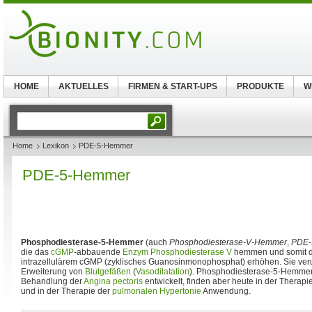
HOME
AKTUELLES
FIRMEN & START-UPS
PRODUKTE
W
Home
Lexikon
PDE-5-Hemmer
PDE-5-Hemmer
Phosphodiesterase-5-Hemmer
(auch
Phosphodiesterase-V-Hemmer
,
PDE-
die das
cGMP
-abbauende
Enzym
Phosphodiesterase V
hemmen und somit di
intrazellulärem cGMP (zyklisches Guanosinmonophosphat) erhöhen. Sie ver
Erweiterung von
Blutgefäßen
(
Vasodilatation
). Phosphodiesterase-5-Hemmer
Behandlung der
Angina pectoris
entwickelt, finden aber heute in der Therapi
und in der Therapie der
pulmonalen Hypertonie
Anwendung.