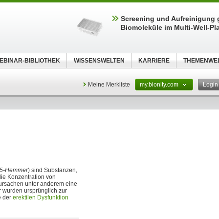
Screening und Aufreinigung 
Biomoleküle im Multi-Well-Pl
EBINAR-BIBLIOTHEK
WISSENSWELTEN
KARRIERE
THEMENWE
Meine Merkliste
my.bionity.com
Logi
5-Hemmer
) sind Substanzen,
e Konzentration von
ursachen unter anderem eine
 wurden ursprünglich zur
e der
erektilen Dysfunktion