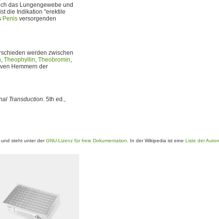
 auch das Lungengewebe und
t die Indikation "erektile
s
Penis
versorgenden
rschieden werden zwischen
n
,
Theophyllin
,
Theobromin
,
tiven Hemmern der
nal Transduction
. 5th ed.,
und steht unter der
GNU-Lizenz für freie Dokumentation
. In der Wikipedia ist eine
Liste der Auto