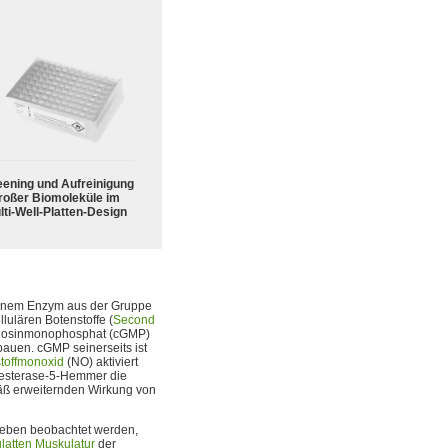
eening und Aufreinigung
roßer Biomoleküle im
lti-Well-Platten-Design
einem Enzym aus der Gruppe
lulären Botenstoffe (
Second
nosinmonophosphat (cGMP)
bauen. cGMP seinerseits ist
stoffmonoxid
(NO) aktiviert
diesterase-5-Hemmer die
fäß erweiternden Wirkung von
eben beobachtet werden,
glatten Muskulatur
der