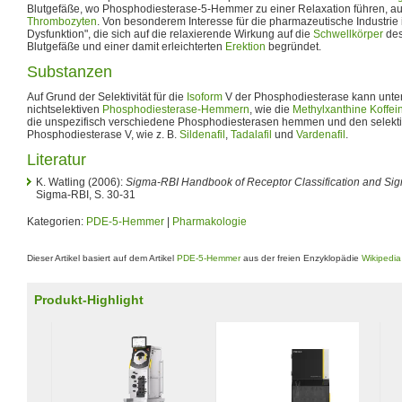
Blutgefäße, wo Phosphodiesterase-5-Hemmer zu einer Relaxation führen,
Thrombozyten
. Von besonderem Interesse für die pharmazeutische Industrie is
Dysfunktion", die sich auf die relaxierende Wirkung auf die
Schwellkörper
de
Blutgefäße und einer damit erleichterten
Erektion
begründet.
Substanzen
Auf Grund der Selektivität für die
Isoform
V der Phosphodiesterase kann unte
nichtselektiven
Phosphodiesterase-Hemmern
, wie die
Methylxanthine
Koffei
die unspezifisch verschiedene Phosphodiesterasen hemmen und den selek
Phosphodiesterase V, wie z. B.
Sildenafil
,
Tadalafil
und
Vardenafil
.
Literatur
K. Watling (2006):
Sigma-RBI Handbook of Receptor Classification and Sig
Sigma-RBI, S. 30-31
Kategorien:
PDE-5-Hemmer
|
Pharmakologie
Dieser Artikel basiert auf dem Artikel
PDE-5-Hemmer
aus der freien Enzyklopädie
Wikipedia
Produkt-Highlight