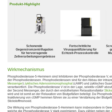
Produkt-Highlight
Schonende
Fortschrittliche
Scr
Gegenstromzentrifugation
Virusquantifizierung für
g
für hervorragende
Echtzeit-Prozesskontrolle
Mu
Zellverarbeitungsergebnisse
Wirkmechanismus
Phosphodiesterase-5-Hemmern sind Inhibitoren der Phosphodiesterase V, 
der Phosphodiesterasen. Phosphodiesterasen sind für den Abbau der intrazel
Messenger
)
zyklisches Adenosinmonophosphat
(cAMP) und zyklisches Gua
verantwortlich. Die Phosphodiesterase V ist in der Lage, selektiv cGMP abzu
der Second Messenger, der durch den endothelialen Relaxationsfaktor
Stick
wird und ist somit an der Relaxation von Blutgefäßen beteiligt. Da Phospho
Inaktivierung von cGMP hemmen führen sie zu einer Verstärkung der Blutge
Stickstoffmonoxid.
Die Wirkung von Phosphodiesterase-5-Hemmern kann insbesondere in Gew
welche die Phosphodiesterase V stark exprimieren. Dazu zählen neben der