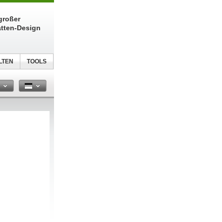
großer
atten-Design
LTEN
TOOLS
n