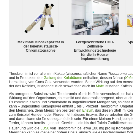
Maximale Bindekapazität in
Fortgeschrittene CHO-
Spa
der Ionenaustausch-
Zelllinien-
Chromatographie
Entwicklungstechnologie
für die In-House-
Implementierung
Theobromin ist vor allem im Kakao (wissenschaftlicher Name
Theobroma ca
und in Produkten der
Gattung
der
Kolabäume
enthalten, dessen Nüsse
(
Kola
Herstellung von Coca Cola verwendet wurden. Seine Wirkung auf den mens
der des Koffeins, ist aber deutlich schwächer. Auch im
Mate
ist neben Koffein
Als anregende Substanz wird Theobromin oft mit Koffein verwechselt; es hat 
Wirkung auf den Organismus, da es mild und dauerhaft anregend, aber auch
Es kommt in Kakao und Schokolade in ungefährlichen Mengen vor, so dass m
kann – ungesüßtes Kakaopulver enthält 1 bis 3 Prozent Theobromin. Ungefährli
den Menschen, denn Menschen besitzen ein
Enzym
, das diesen Stoff im Kö
zum Beispiel Hunden oder Pferden fehlt dieses Enzym. Sie verarbeiten die Su
und darum kann sie für sie sogar tödlich sein. Für einen kleinen Hund, beisp
Terrier, können bereits – je nach Gewicht – ein bis drei Tafeln Zartbitterschok
Haushund wird die
LD50
von Theobromin bei etwa 100 mg pro kg Körpergewi
Menschen kann es
(bei einer hohen Dosis, ähnlich wie es hochdosiertes Kof