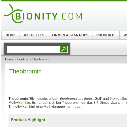
HOME
AKTUELLES
FIRMEN & START-UPS
PRODUKTE
W
Home
Lexikon
Theobromin
Theobromin
Theobromin
(Etymologie: griech.
theobroma
aus
theos
„Gott“ und
broma
„Spe
Methyl
xanthin
. Es handelt sich bei Theobromin um das 3,7-Dimethylxanthin
Trimethylxanthin) eine Methylgruppe mehr trägt.
Produkt-Highlight