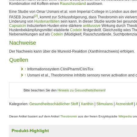
Kombination mit Koffein einen
Rauschzustand
auslösen.
Eine Studie von Omar Usmani et al. vom Imperial College in London aus dem 
[2]
FASEB Journal
, kommt zur Schlussfolgerung, dass Theobromin ein vielvers
Linderung von
Hustenanfällen
sein kann. In dieser Studie wurde bei gesund
Capsaicin
induziertem Husten eine stärkere
antitussive
Wirkung durch Theobr
Hustenbekämpfungsmittel etablierte
Codein
festgestellt. Gleichzeitig wies 
Nebenwirkungen auf als
Codein
(Müdigkeit, Rauschzustände, Suchtpotenzial
Nachweise
Der Nachweis kann über die Murexid-Reaktion (Xanthinnachweis) erfolgen.
Quellen
↑
Informationssystem CliniPharm/CliniTox
↑
Usmani et al., Theobromine inhibits sensory nerve activation and
Bitte beachten Sie den
Hinweis zu Gesundheitsthemen
!
Kategorien:
Gesundheitsschädlicher Stoff
|
Xanthin
|
Stimulans
|
Arzneistoff
|
Dieser Artikel basiert auf dem Artikel
Theobromin
aus der freien Enzyklopädie
Wikipedia
und
Produkt-Highlight