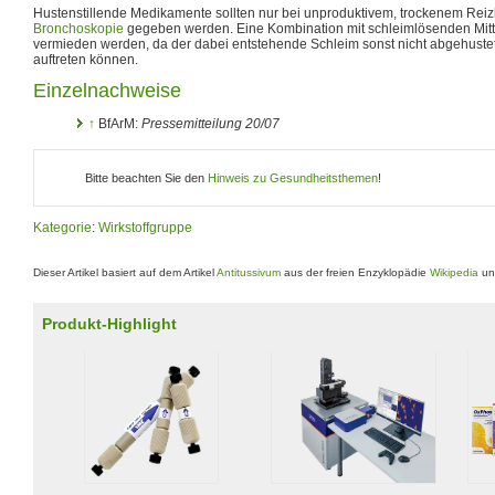
Hustenstillende Medikamente sollten nur bei unproduktivem, trockenem Reiz
Bronchoskopie
gegeben werden. Eine Kombination mit schleimlösenden Mitt
vermieden werden, da der dabei entstehende Schleim sonst nicht abgehuste
auftreten können.
Einzelnachweise
↑
BfArM:
Pressemitteilung 20/07
Bitte beachten Sie den
Hinweis zu Gesundheitsthemen
!
Kategorie
:
Wirkstoffgruppe
Dieser Artikel basiert auf dem Artikel
Antitussivum
aus der freien Enzyklopädie
Wikipedia
und
Produkt-Highlight