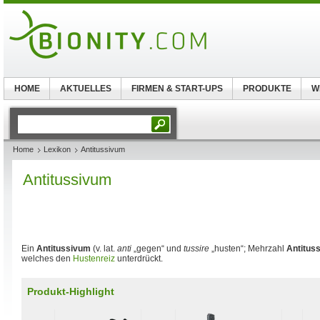
HOME
AKTUELLES
FIRMEN & START-UPS
PRODUKTE
W
Home
Lexikon
Antitussivum
Antitussivum
Ein
Antitussivum
(v. lat.
anti
„gegen“ und
tussire
„husten“; Mehrzahl
Antitus
welches den
Hustenreiz
unterdrückt.
Produkt-Highlight