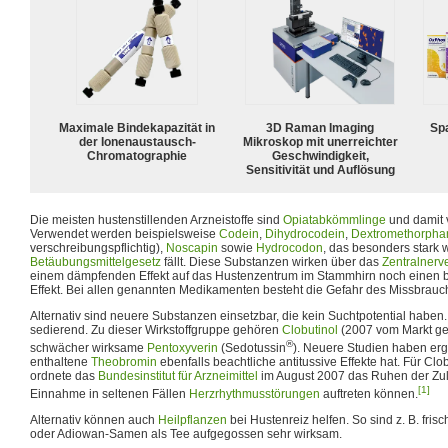
Maximale Bindekapazität in
3D Raman Imaging
Spa
der Ionenaustausch-
Mikroskop mit unerreichter
Chromatographie
Geschwindigkeit,
Sensitivität und Auflösung
Die meisten hustenstillenden Arzneistoffe sind
Opiatabkömmlinge
und damit v
Verwendet werden beispielsweise
Codein
,
Dihydrocodein
,
Dextromethorpha
verschreibungspflichtig),
Noscapin
sowie
Hydrocodon
, das besonders stark 
Betäubungsmittelgesetz
fällt. Diese Substanzen wirken über das
Zentralnerv
einem dämpfenden Effekt auf das Hustenzentrum im Stammhirn noch einen 
Effekt. Bei allen genannten Medikamenten besteht die Gefahr des Missbrauc
Alternativ sind neuere Substanzen einsetzbar, die kein Suchtpotential haben.
sedierend. Zu dieser Wirkstoffgruppe gehören
Clobutinol
(2007 vom Markt g
®
schwächer wirksame
Pentoxyverin
(Sedotussin
). Neuere Studien haben er
enthaltene
Theobromin
ebenfalls beachtliche antitussive Effekte hat. Für Clob
ordnete das
Bundesinstitut für Arzneimittel
im August 2007 das Ruhen der Zul
[1]
Einnahme in seltenen Fällen
Herzrhythmusstörungen
auftreten können.
Alternativ können auch
Heilpflanzen
bei Hustenreiz helfen. So sind z. B. fri
oder Adiowan-Samen als Tee aufgegossen sehr wirksam.