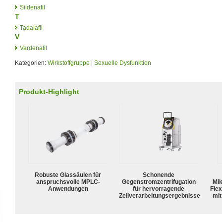
Sildenafil
T
Tadalafil
V
Vardenafil
Kategorien:
Wirkstoffgruppe
|
Sexuelle Dysfunktion
Produkt-Highlight
Robuste Glassäulen für
Schonende
anspruchsvolle MPLC-
Gegenstromzentrifugation
Mik
Anwendungen
für hervorragende
Flex
Zellverarbeitungsergebnisse
mit