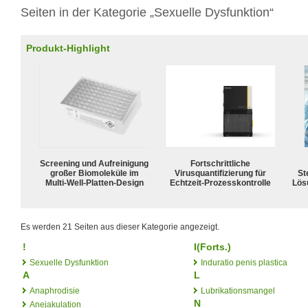
Seiten in der Kategorie „Sexuelle Dysfunktion“
Produkt-Highlight
Screening und Aufreinigung
Fortschrittliche
großer Biomoleküle im
Virusquantifizierung für
Ste
Multi-Well-Platten-Design
Echtzeit-Prozesskontrolle
Lös
Es werden 21 Seiten aus dieser Kategorie angezeigt.
!
I(Forts.)
Sexuelle Dysfunktion
Induratio penis plastica
A
L
Anaphrodisie
Lubrikationsmangel
N
Anejakulation