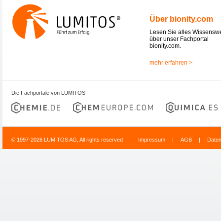
Über bionity.com
Lesen Sie alles Wissensw
über unser Fachportal
bionity.com.
mehr erfahren >
Die Fachportale von LUMITOS
© 1997-2026 LUMITOS AG, All rights reserved
Impressum
|
AGB
|
Date