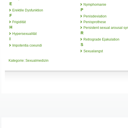
E
Nymphomanie
P
Erektile Dysfunktion
F
Penisdeviation
Frigidität
Penisprothese
H
Persistent sexual arousal s
R
Hypersexualität
I
Retrograde Ejakulation
S
Impotentia coeundi
Sexualangst
Kategorie
:
Sexualmedizin