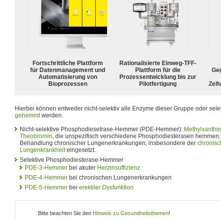
Fortschrittliche Plattform
Rationalisierte Einweg-TFF-
für Datenmanagement und
Plattform für die
Geg
Automatisierung von
Prozessentwicklung bis zur
Bioprozessen
Pilotfertigung
Zell
Hierbei können entweder nicht-selektiv alle Enzyme dieser Gruppe oder sel
gehemmt
werden.
Nicht-selektive Phosphodiesetrase-Hemmer (PDE-Hemmer):
Methylxanthi
Theobromin
, die unspezifisch verschiedene Phosphodiesterasen hemmen. 
Behandlung chronischer Lungenerkrankungen, insbesondere der
chronisc
Lungenkrankheit
eingesetzt.
Selektive Phosphodiesterase-Hemmer
PDE-3-Hemmer
bei akuter
Herzinsuffizienz
PDE-4-Hemmer
bei chronischen Lungenerkrankungen
PDE-5-Hemmer
bei
erektiler Dysfunktion
Bitte beachten Sie den
Hinweis zu Gesundheitsthemen
!