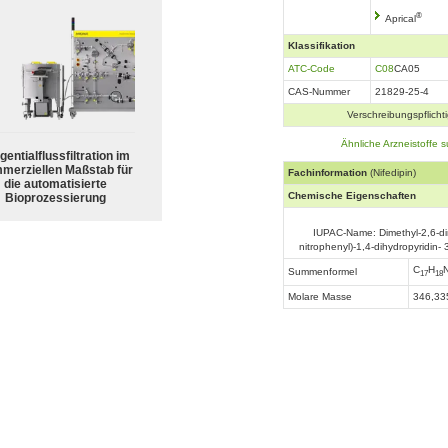
®
Aprical
Klassifikation
ATC-Code
C08
CA05
CAS-Nummer
21829-25-4
Verschreibungspflichti
Ähnliche Arzneistoffe 
gentialflussfiltration im
merziellen Maßstab für
Fachinformation
(Nifedipin)
die automatisierte
Chemische Eigenschaften
Bioprozessierung
IUPAC-Name: Dimethyl-2,6-dim
nitrophenyl)-1,4-dihydropyridin- 
C
H
Summenformel
17
18
Molare Masse
346,33