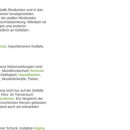
latte Muskulatur und in das
 einer herabgesetzten
 der glatten Muskulatur
Nachlastsenkung. Nifedipin ist
dipin und anderen
eßlich an Gefäßen.
onie
, hypertensiven Notfalls,
ltene Nebenwirkungen sind:
, Mundtrockenheit,
Anorexie
chläfrigkeit,
Hypästhesien
,
 Muskelkrämpfe, Fieber,
ng nicht nur auf die Gefäße
Herz. Im Tierversuch
proteinen
. Ein Vergleich der
menschlichen Herzen gefunden
ndest auch am erkrankten
ner Schock, instabile
Angina