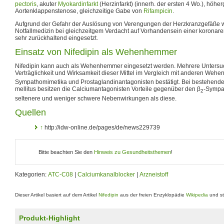
pectoris
, akuter
Myokardinfarkt
(Herzinfarkt) (innerh. der ersten 4 Wo.), höhe
Aortenklappenstenose, gleichzeitige Gabe von
Rifampicin
.
Aufgrund der Gefahr der Auslösung von Verengungen der Herzkranzgefäße wi
Notfallmedizin bei gleichzeitgem Verdacht auf Vorhandensein einer koronar
sehr zurückhaltend eingesetzt.
Einsatz von Nifedipin als Wehenhemmer
Nifedipin kann auch als Wehenhemmer eingesetzt werden. Mehrere Unters
Verträglichkeit und Wirksamkeit dieser Mittel im Vergleich mit anderen Weh
Sympathomimetika und Prostaglandinantagonisten bestätigt. Bei bestehend
mellitus besitzen die Calciumantagonisten Vorteile gegenüber den β
-Sympa
2
seltenere und weniger schwere Nebenwirkungen als diese.
Quellen
↑
http://idw-online.de/pages/de/news229739
Bitte beachten Sie den
Hinweis zu Gesundheitsthemen
!
Kategorien:
ATC-C08
|
Calciumkanalblocker
|
Arzneistoff
Dieser Artikel basiert auf dem Artikel
Nifedipin
aus der freien Enzyklopädie
Wikipedia
und st
Produkt-Highlight