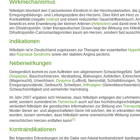
Wirkmechanismus
Nifedipin blockiert den Calciumionen-Einstrom in die Herzmuskelzellen, die g
Erregungsbildungs- und Leitungssystem des Herzens. Dies führt am Herz zu
Kontraktilität (negativ
inotrop
) und einem reduzierten Sauerstoffverbrauch. An
bewirkt es eine Erweiterung der kleinen Arterien (
Arteriolen
) und damit eine 
ein Dihydropyridin. Unter therapeutischen Dosen liegt die Wirkung von Nife
Dihydropyridin-Calciumantagonisten kaum am Herzen, sondern fast ausschli
Indikationen
Nifedipin ist in Deutschland zugelassen zur Therapie der essentiellen
Hypert
des
Raynaud-Syndroms
sowie der stabilen Angina pectoris.
Nebenwirkungen
Gelegentlich kommt es zum Auftreten von allgemeinem Schwächegefühl. Se
Dyspepsie
, Bauchschmerzen, Verstopfung, Blähungen, Aufstoßen, Erbrechen
(Magersucht), Unwohlsein,
Dyspnoe
(Luftnot), Nervosität, Schlafstörungen, S
Erregungszustände, Gelbsucht, Schwitzen,
Arthralgien
(Gelenkbeschwerden),
Schwachsichtigkeit und vermehrter Harndrang.
Im Jahr 2007 ergaben sich Hinweise, dass Nifedipin entgegen der Lehrmeinu
wirkt, sondern zumindest im
Tierversuch
auch auf das hochdruckgeschädigte 
verändert Nifedipin die genetischen Informationen zur Bildung von
Transport
Muster dieser an- und abgeschalteten Gene mit solchen, die in erkrankten 
wurden, lassen vermuten, dass Nifedipin seine unerwünschte Wirkung zumi
[1]
menschlichen Herzen entfalten kann
.
Kontraindikationen
Bei folgenden Erkrankungen ist die Gabe von Adalat kontraindiziert: kardioge