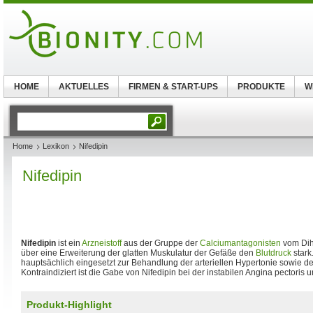
HOME
AKTUELLES
FIRMEN & START-UPS
PRODUKTE
W
Home
Lexikon
Nifedipin
Nifedipin
Nifedipin
ist ein
Arzneistoff
aus der Gruppe der
Calciumantagonisten
vom Dihy
über eine Erweiterung der glatten Muskulatur der Gefäße den
Blutdruck
stark
hauptsächlich eingesetzt zur Behandlung der arteriellen Hypertonie sowie
Kontraindiziert ist die Gabe von Nifedipin bei der instabilen Angina pectoris 
Produkt-Highlight