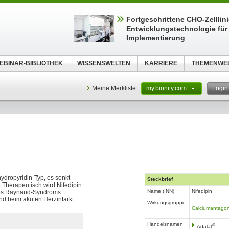
Fortgeschrittene CHO-Zelllin
Entwicklungstechnologie für 
Implementierung
EBINAR-BIBLIOTHEK
WISSENSWELTEN
KARRIERE
THEMENWE
Meine Merkliste
my.bionity.com
Logi
dropyridin-Typ, es senkt
Steckbrief
. Therapeutisch wird Nifedipin
Name (INN)
Nifedipin
 des Raynaud-Syndroms.
und beim akuten Herzinfarkt.
Wirkungsgruppe
Calciumantagon
Handelsnamen
®
Adalat