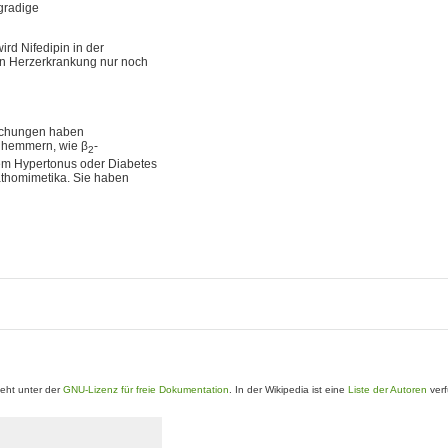
rgradige
rd Nifedipin in der
en Herzerkrankung nur noch
uchungen haben
enhemmern, wie β
-
2
em Hypertonus oder Diabetes
thomimetika. Sie haben
eht unter der
GNU-Lizenz für freie Dokumentation
. In der Wikipedia ist eine
Liste der Autoren
verf