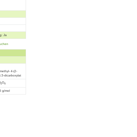
g: Ja
suchen
ethyl- 4-(2-
3,5-dicarboxylat
N
O
2
6
5 g/mol