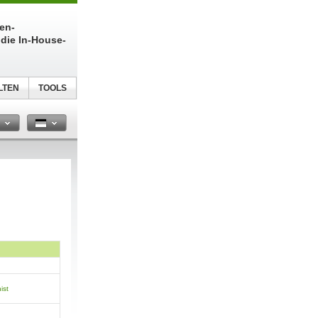
ien-
die In-House-
LTEN
TOOLS
n
ist