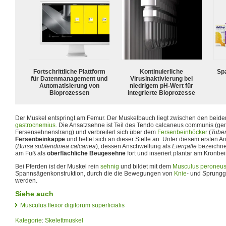
Fortschrittliche Plattform
Kontinuierliche
Spa
für Datenmanagement und
Virusinaktivierung bei
Automatisierung von
niedrigem pH-Wert für
Bioprozessen
integrierte Bioprozesse
Der Muskel entspringt am Femur. Der Muskelbauch liegt zwischen den beid
gastrocnemius
. Die Ansatzsehne ist Teil des Tendo calcaneus communis (g
Fersensehnenstrang) und verbreitert sich über dem
Fersenbeinhöcker
(
Tuber
Fersenbeinkappe
und heftet sich an dieser Stelle an. Unter diesem ersten An
(
Bursa subtendinea calcanea
), dessen Anschwellung als
Eiergalle
bezeichnet
am Fuß als
oberflächliche Beugesehne
fort und inseriert plantar am Kronbei
Bei Pferden ist der Muskel rein
sehnig
und bildet mit dem
Musculus peroneus 
Spannsägenkonstruktion, durch die die Bewegungen von
Knie
- und Sprungg
werden.
Siehe auch
Musculus flexor digitorum superficialis
Kategorie
:
Skelettmuskel