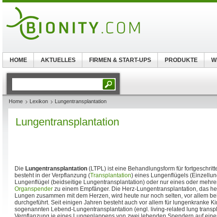
HOME
AKTUELLES
FIRMEN & START-UPS
PRODUKTE
W
Home
Lexikon
Lungentransplantation
Lungentransplantation
Die
Lungentransplantation
(LTPL) ist eine Behandlungsform für fortgeschri
besteht in der Verpflanzung (
Transplantation
) eines Lungenflügels (Einzellun
Lungenflügel (beidseitige Lungentransplantation) oder nur eines oder meh
Organspender
zu einem Empfänger. Die Herz-Lungentransplantation, das hei
Lungen zusammen mit dem Herzen, wird heute nur noch selten, vor allem bei
durchgeführt. Seit einigen Jahren besteht auch vor allem für lungenkranke Ki
sogenannten Lebend-Lungentransplantation (engl. living-related lung transpla
Verpflanzung je eines Lungenlappens von zwei lebenden Spendern auf eine