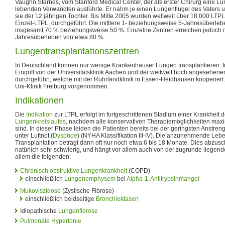
Vaughn Starnes, vom Stanford Medical Center, der als erster Chirurg eine Lu
lebenden Verwandten ausführte. Er nahm je einen Lungenflügel des Vaters u
sie der 12 jährigen Tochter. Bis Mitte 2005 wurden weltweit über 18 000 LTPL
Einzel-LTPL, durchgeführt. Die mittlere 1- beziehungsweise 5-Jahresüberlebe
insgesamt 70 % beziehungsweise 50 %. Einzelne Zentren erreichen jedoch mi
Jahresüberleben von etwa 80 %.
Lungentransplantationszentren
In Deutschland können nur wenige Krankenhäuser Lungen transplantieren. 
Eingriff von der Universitätsklinik Aachen und der weltweit hoch angesehenen
durchgeführt, welche mit der Ruhrlandklinik in Essen-Heidhausen kooperiert.I
Uni-Klinik Freiburg vorgenommen.
Indikationen
Die
Indikation
zur LTPL erfolgt im fortgeschrittenen Stadium einer Krankheit 
Lungenkreislaufes
, nachdem alle konservativen Therapiemöglichkeiten max
sind. In dieser Phase leiden die Patienten bereits bei der geringsten Anstren
unter Luftnot (
Dyspnoe
) (NYHA Klassifikation III-IV). Die anzunehmende Le
Transplantation beträgt dann oft nur noch etwa 6 bis 18 Monate. Dies abzuschä
natürlich sehr schwierig, und hängt vor allem auch von der zugrunde liegend
allem die folgenden:
Chronisch obstruktive Lungenkrankheit
(COPD)
einschließlich
Lungenemphysem
bei
Alpha-1-Antitrypsinmangel
Mukoviszidose
(Zystische Fibrose)
einschließlich beidseitige
Bronchiektasen
Idiopathische
Lungenfibrose
Pulmonale Hypertonie