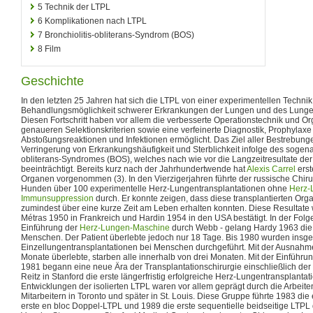
5
Technik der LTPL
6
Komplikationen nach LTPL
7
Bronchiolitis-obliterans-Syndrom (BOS)
8
Film
Geschichte
In den letzten 25 Jahren hat sich die LTPL von einer experimentellen Technik 
Behandlungsmöglichkeit schwerer Erkrankungen der Lungen und des Lungenk
Diesen Fortschritt haben vor allem die verbesserte Operationstechnik und Or
genaueren Selektionskriterien sowie eine verfeinerte Diagnostik, Prophyla
Abstoßungsreaktionen und Infektionen ermöglicht. Das Ziel aller Bestrebunge
Verringerung von Erkrankungshäufigkeit und Sterblichkeit infolge des sogena
obliterans-Syndromes (BOS), welches nach wie vor die Langzeitresultate de
beeinträchtigt. Bereits kurz nach der Jahrhundertwende hat
Alexis Carrel
erst
Organen vorgenommen (3). In den Vierzigerjahren führte der russische Chir
Hunden über 100 experimentelle Herz-Lungentransplantationen ohne
Herz-
Immunsuppression
durch. Er konnte zeigen, dass diese transplantierten Org
zumindest über eine kurze Zeit am Leben erhalten konnten. Diese Resultat
Métras 1950 in Frankreich und Hardin 1954 in den USA bestätigt. In der Folg
Einführung der
Herz-Lungen-Maschine
durch Webb - gelang Hardy 1963 die 
Menschen. Der Patient überlebte jedoch nur 18 Tage. Bis 1980 wurden insg
Einzellungentransplantationen bei Menschen durchgeführt. Mit der Ausnahme
Monate überlebte, starben alle innerhalb von drei Monaten. Mit der Einführu
1981 begann eine neue Ära der Transplantationschirurgie einschließlich de
Reitz in Stanford die erste längerfristig erfolgreiche Herz-Lungentransplanta
Entwicklungen der isolierten LTPL waren vor allem geprägt durch die Arbeit
Mitarbeitern in Toronto und später in St. Louis. Diese Gruppe führte 1983 die
erste en bloc Doppel-LTPL und 1989 die erste sequentielle beidseitige LTPL