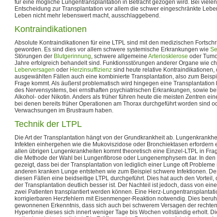
für eine mögliche Lungentransplantation in Betracht gezogen wird. Bei vielen P
Entscheidung zur Transplantation vor allem die schwer eingeschränkte Leben
Leben nicht mehr lebenswert macht, ausschlaggebend.
Kontraindikationen
Absolute Kontraindikationen für eine LTPL sind mit den medizischen Fortschrit
geworden. Es sind dies vor allem schwere systemische Erkrankungen wie
Se
Störungen der
Blutgerinnung
, schwere allgemeine
Arteriosklerose
oder Tumor
Jahre erfolgreich behandelt sind. Funktionsstörungen anderer Organe wie c
Leberversagen
oder
Herzinsuffizienz
sind heute relative Kontraindikationen, 
ausgewählten Fällen auch eine kombinierte Transplantation, also zum Beispi
Frage kommt. Als äußerst problematisch wird hingegen eine Transplantatio
des Nervensystems, bei ernsthaften psychiatrischen Erkrankungen, sowie be
Alkohol- oder Nikotin. Anders als früher führen heute die meisten Zentren ein
bei denen bereits früher Operationen am Thorax durchgeführt worden sind o
Verwachsungen im Brustraum haben.
Technik der LTPL
Die Art der Transplantation hängt von der Grundkrankheit ab. Lungenkrankhei
Infekten einhergehen wie die Mukoviszidose oder Bronchiektasen erfordern e
allen übrigen Lungenkrankheiten kommt theoretisch eine Einzel-LTPL in Frage
die Methode der Wahl bei Lungenfibrose oder Lungenemphysem dar. In den l
gezeigt, dass bei der Transplantation von lediglich einer Lunge oft Probleme
anderen kranken Lunge entstehen wie zum Beispiel schwere Infektionen. Des
diesen Fällen eine beidseitige LTPL durchgeführt. Dies hat auch den Vorteil
der Transplantation deutlich besser ist. Der Nachteil ist jedoch, dass von ei
zwei Patienten transplantiert werden können. Eine Herz-Lungentransplantatio
korrigierbaren Herzfehlern mit Eisenmenger-Reaktion notwendig. Dies beruht 
gewonnenen Erkenntnis, dass sich auch bei schwerem Versagen der rechten
Hypertonie dieses sich innert weniger Tage bis Wochen vollständig erholt. Di