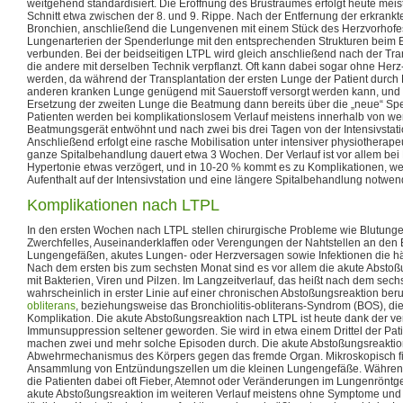
weitgehend standardisiert. Die Eröffnung des Brustraumes erfolgt heute meis
Schnitt etwa zwischen der 8. und 9. Rippe. Nach der Entfernung der erkrank
Bronchien, anschließend die Lungenvenen mit einem Stück des Herzvorhofe
Lungenarterien der Spenderlunge mit den entsprechenden Strukturen beim 
verbunden. Bei der beidseitigen LTPL wird gleich anschließend nach der Tra
die andere mit derselben Technik verpflanzt. Oft kann dabei sogar ohne He
werden, da während der Transplantation der ersten Lunge der Patient durc
anderen kranken Lunge genügend mit Sauerstoff versorgt werden kann, und
Ersetzung der zweiten Lunge die Beatmung dann bereits über die „neue“ Sp
Patienten werden bei komplikationslosem Verlauf meistens innerhalb von 
Beatmungsgerät entwöhnt und nach zwei bis drei Tagen von der Intensivstatio
Anschließend erfolgt eine rasche Mobilisation unter intensiver physiotherape
ganze Spitalbehandlung dauert etwa 3 Wochen. Der Verlauf ist vor allem bei
Hypertonie etwas verzögert, und in 10-20 % kommt es zu Komplikationen, we
Aufenthalt auf der Intensivstation und eine längere Spitalbehandlung notwe
Komplikationen nach LTPL
In den ersten Wochen nach LTPL stellen chirurgische Probleme wie Blutun
Zwerchfelles, Auseinanderklaffen oder Verengungen der Nahtstellen an den
Lungengefäßen, akutes Lungen- oder Herzversagen sowie Infektionen die hä
Nach dem ersten bis zum sechsten Monat sind es vor allem die akute Abstoß
mit Bakterien, Viren und Pilzen. Im Langzeitverlauf, das heißt nach dem sech
wahrscheinlich in erster Linie auf einer chronischen Abstoßungsreaktion be
obliterans
, beziehungsweise das Bronchiolitis-obliterans-Syndrom (BOS), di
Komplikation. Die akute Abstoßungsreaktion nach LTPL ist heute dank der v
Immunsuppression seltener geworden. Sie wird in etwa einem Drittel der Pat
machen zwei und mehr solche Episoden durch. Die akute Abstoßungsreaktio
Abwehrmechanismus des Körpers gegen das fremde Organ. Mikroskopisch fi
Ansammlung von Entzündungszellen um die kleinen Lungengefäße. Während
die Patienten dabei oft Fieber, Atemnot oder Veränderungen im Lungenröntge
akute Abstoßungsreaktion im weiteren Verlauf meistens ohne Symptome und 