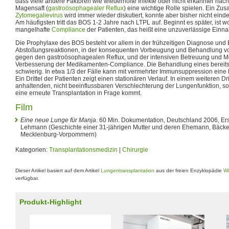
dass viele andere Faktoren wie wiederholte Infekte oder nicht erkannter nächt
Magensaft (
gastroösophagealer Reflux
) eine wichtige Rolle spielen. Ein 
Zytomegalievirus
wird immer wieder diskutiert, konnte aber bisher nicht ein
Am häufigsten tritt das BOS 1-2 Jahre nach LTPL auf. Beginnt es später, ist w
mangelhafte
Compliance
der Patienten, das heißt eine unzuverlässige Ein
Die Prophylaxe des BOS besteht vor allem in der frühzeitigen Diagnose un
Abstoßungsreaktionen, in der konsequenten Vorbeugung und Behandlung vo
gegen den gastroösophagealen Reflux, und der intensiven Betreuung und Mot
Verbesserung der Medikamenten-Compliance. Die Behandlung eines bereits
schwierig. In etwa 1/3 der Fälle kann mit vermehrter Immunsuppression eine
Ein Drittel der Patienten zeigt einen stationären Verlauf. In einem weiteren D
anhaltenden, nicht beeinflussbaren Verschlechterung der Lungenfunktion, so
eine erneute Transplantation in Frage kommt.
Film
Eine neue Lunge für Manja
. 60 Min. Dokumentation, Deutschland 2006, Erst
Lehmann (Geschichte einer 31-jährigen Mutter und deren Ehemann, Bäcker -
Mecklenburg-Vorpommern)
Kategorien:
Transplantationsmedizin
|
Chirurgie
Dieser Artikel basiert auf dem Artikel
Lungentransplantation
aus der freien Enzyklopädie
Wi
verfügbar.
Produkt-Highlight