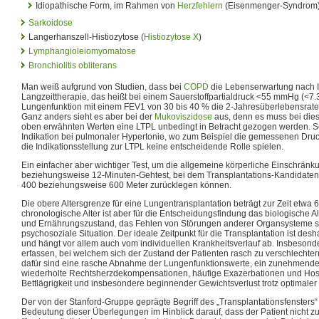
Idiopathische Form, im Rahmen von
Herzfehlern
(Eisenmenger-Syndrom
Sarkoidose
Langerhanszell-Histiozytose (
Histiozytose X
)
Lymphangioleiomyomatose
Bronchiolitis obliterans
Man weiß aufgrund von Studien, dass bei
COPD
die Lebenserwartung nach I
Langzeittherapie, das heißt bei einem Sauerstoffpartialdruck <55 mmHg (<7.3
Lungenfunktion mit einem FEV1 von 30 bis 40 % die 2-Jahresüberlebensrate
Ganz anders sieht es aber bei der
Mukoviszidose
aus, denn es muss bei dies
oben erwähnten Werten eine LTPL unbedingt in Betracht gezogen werden. Sc
Indikation bei pulmonaler Hypertonie, wo zum Beispiel die gemessenen Druc
die Indikationsstellung zur LTPL keine entscheidende Rolle spielen.
Ein einfacher aber wichtiger Test, um die allgemeine körperliche Einschränku
beziehungsweise 12-Minuten-Gehtest, bei dem Transplantations-Kandidaten 
400 beziehungsweise 600 Meter zurücklegen können.
Die obere Altersgrenze für eine Lungentransplantation beträgt zur Zeit etwa 6
chronologische Alter ist aber für die Entscheidungsfindung das biologische Al
und Ernährungszustand, das Fehlen von Störungen anderer Organsysteme so
psychosoziale Situation. Der ideale Zeitpunkt für die Transplantation ist desh
und hängt vor allem auch vom individuellen Krankheitsverlauf ab. Insbesond
erfassen, bei welchem sich der Zustand der Patienten rasch zu verschlechter
dafür sind eine rasche Abnahme der Lungenfunktionswerte, ein zunehmende
wiederholte Rechtsherzdekompensationen, häufige Exazerbationen und Hosp
Bettlägrigkeit und insbesondere beginnender Gewichtsverlust trotz optimaler
Der von der Stanford-Gruppe geprägte Begriff des „Transplantationsfensters“ il
Bedeutung dieser Überlegungen im Hinblick darauf, dass der Patient nicht zu 