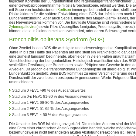
täglichen Kontrolle der Lungenfunktion und regelmäßiger transbronchialer L
einer Gewebsprobenentnahme mittels Bronchoskopie, erfasst werden. Die a
mit Gabe von hochdosiertem
Kortison
immer gut behandelt werden, stellt abe
Risikofaktoren für die spätere Entwicklung eines BOS dar. Infektionen nach 
Lungenentzündung. Aber auch Sepsis, Infekte des Magen-Darm-Traktes, de
des Nervensystems kommen vor. Die häufigste Ursache sind verschiedene Bak
Zytomegalievirus
) sowie Pilze (Aspergillus fumigatus, Pneumocystis jiroveci
können diese Infektionen meistens verhindert, oder deren Schweregrad verri
Bronchiolitis-obliterans-Syndrom (BOS)
Ohne Zweifel ist das BOS die wichtigste und schwerwiegendste Komplikation n
Jahre in bis zur Hälfte der Patienten auf und stellt ein Krankheitsbild dar, da
eine zumeist langsam beginnende, aber leider in vielen Fällen unaufhaltsam 
Verschlechterung der Lungenfunktion. Histologisch manifestiert sich das B
schließlich Zerstörung der Bronchiolen sowie Pfröpfen von Gewebe in den 
Alveolen. Da jedoch die transbronchiale Lungenbiopsie oft unergiebig ist, w
Lungenfunktion gestellt. Beim BOS kommt es zu einer Verschlechterung des
Durchschnitt der zwei besten postoperativ gemessenen Werte. Folgende St
unterschieden:
Stadium 0 FEV1 >90 % des Ausgangswertes
Stadium 0-p FEV1 81-90 % des Ausgangswertes
Stadium 1 FEV1 66-80 % des Ausgangswertes
Stadium 2 FEV1 51-65 % des Ausgangswertes
Stadium 3 FEV1 < 50 % des Ausgangswertes
Die Ursache des BOS ist nicht ganz geklärt. Die meisten Autoren sind der Me
eine Form einer chronischen Abstoßungreaktion handelt, welche möglicherw
beziehungsweise nicht behandelten akuten Abstoßungsreaktionen ist. Heute 