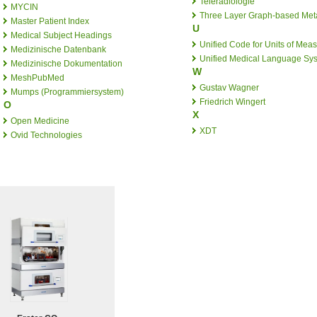
Teleradiologie
MYCIN
Three Layer Graph-based Met
Master Patient Index
U
Medical Subject Headings
Unified Code for Units of Mea
Medizinische Datenbank
Unified Medical Language Sy
Medizinische Dokumentation
W
MeshPubMed
Gustav Wagner
Mumps (Programmiersystem)
Friedrich Wingert
O
X
Open Medicine
XDT
Ovid Technologies