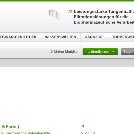
Leistungsstarke Tangentialfl
Filtrationslösungen für die
biopharmazeutische Verarbei
EBINAR-BIBLIOTHEK
WISSENSWELTEN
KARRIERE
THEMENWE
Meine Merkliste
my.bionity.com
Logi
E(Forts.)
P
Elektronische Patientenakte
PDF/H