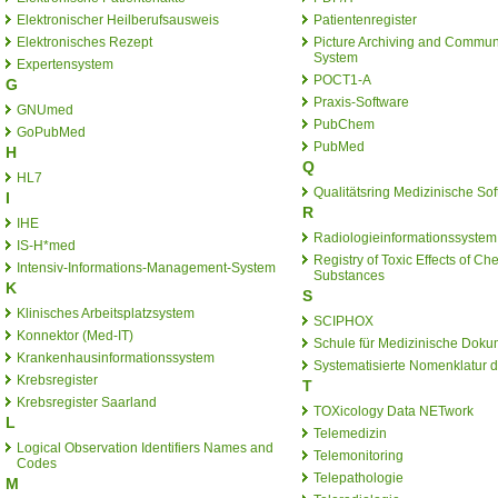
Elektronischer Heilberufsausweis
Patientenregister
Elektronisches Rezept
Picture Archiving and Commun
System
Expertensystem
POCT1-A
G
Praxis-Software
GNUmed
PubChem
GoPubMed
PubMed
H
Q
HL7
Qualitätsring Medizinische So
I
R
IHE
Radiologieinformationssystem
IS-H*med
Registry of Toxic Effects of Ch
Intensiv-Informations-Management-System
Substances
K
S
Klinisches Arbeitsplatzsystem
SCIPHOX
Konnektor (Med-IT)
Schule für Medizinische Doku
Krankenhausinformationssystem
Systematisierte Nomenklatur d
Krebsregister
T
Krebsregister Saarland
TOXicology Data NETwork
L
Telemedizin
Logical Observation Identifiers Names and
Telemonitoring
Codes
Telepathologie
M