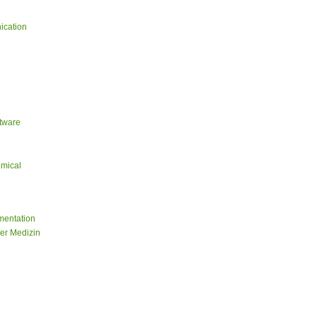
ication
ftware
emical
mentation
er Medizin