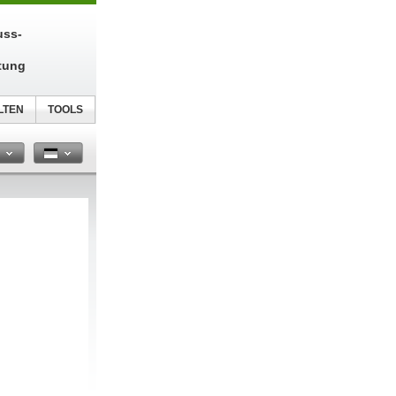
uss-
tung
LTEN
TOOLS
n