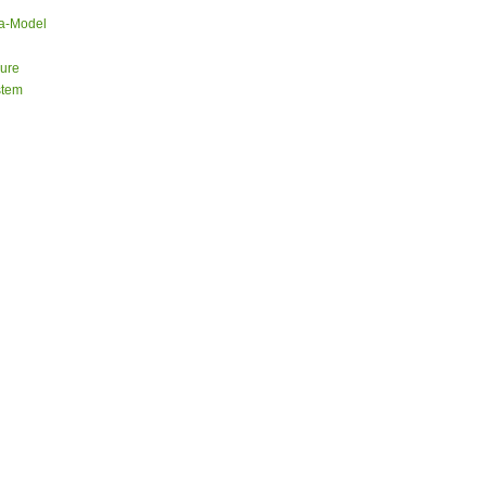
a-Model
sure
stem