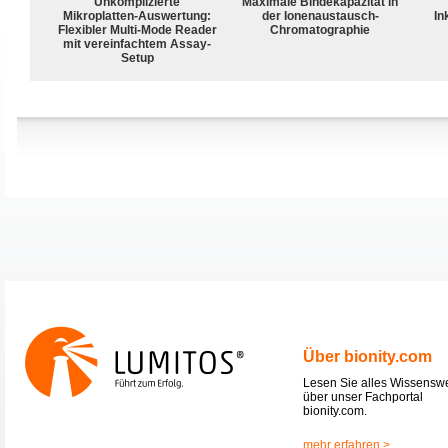
Unkomplizierte
Maximale Bindekapazität in
Mikroplatten-Auswertung:
der Ionenaustausch-
In
Flexibler Multi-Mode Reader
Chromatographie
mit vereinfachtem Assay-
Setup
Über bionity.com
Lesen Sie alles Wissensw
über unser Fachportal
bionity.com.
mehr erfahren >