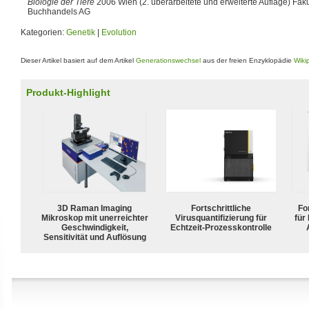
Biologie der Tiere
2006 Wien (2. überarbeitete und erweiterte Auflage) Faku
Buchhandels AG
Kategorien:
Genetik
|
Evolution
Dieser Artikel basiert auf dem Artikel
Generationswechsel
aus der freien Enzyklopädie
Wiki
Produkt-Highlight
3D Raman Imaging
Fortschrittliche
For
Mikroskop mit unerreichter
Virusquantifizierung für
für
Geschwindigkeit,
Echtzeit-Prozesskontrolle
Sensitivität und Auflösung