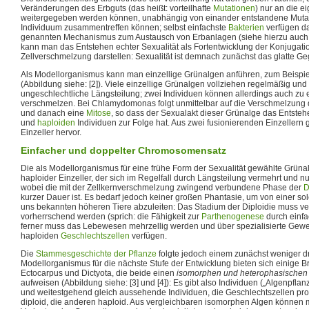
Veränderungen des Erbguts (das heißt: vorteilhafte
Mutationen
) nur an die
weitergegeben werden können, unabhängig von einander entstandene Mutati
Individuum zusammentreffen können; selbst einfachste
Bakterien
verfügen d
genannten Mechanismus zum Austausch von Erbanlagen (siehe hierzu auch
kann man das Entstehen echter Sexualität als Fortentwicklung der Konjugatio
Zellverschmelzung darstellen: Sexualität ist demnach zunächst das glatte G
Als Modellorganismus kann man einzellige Grünalgen anführen, zum Beisp
(Abbildung siehe: [2]). Viele einzellige Grünalgen vollziehen regelmäßig und
ungeschlechtliche Längsteilung; zwei Individuen können allerdings auch zu 
verschmelzen. Bei Chlamydomonas folgt unmittelbar auf die Verschmelzung 
und danach eine
Mitose
, so dass der Sexualakt dieser Grünalge das Entsteh
und
haploiden
Individuen zur Folge hat. Aus zwei fusionierenden Einzellern g
Einzeller hervor.
Einfacher und doppelter Chromosomensatz
Die als Modellorganismus für eine frühe Form der Sexualität gewählte Grün
haploider Einzeller, der sich im Regelfall durch Längsteilung vermehrt und nu
wobei die mit der Zellkernverschmelzung zwingend verbundene Phase der
D
kurzer Dauer ist. Es bedarf jedoch keiner großen Phantasie, um von einer s
uns bekannten höheren Tiere abzuleiten: Das Stadium der Diploidie muss ver
vorherrschend werden (sprich: die Fähigkeit zur
Parthenogenese
durch einfa
ferner muss das Lebewesen mehrzellig werden und über spezialisierte Gewe
haploiden
Geschlechtszellen
verfügen.
Die
Stammesgeschichte der Pflanze
folgte jedoch einem zunächst weniger d
Modellorganismus für die nächste Stufe der Entwicklung bieten sich einige 
Ectocarpus und Dictyota, die beide einen
isomorphen und heterophasischen
aufweisen (Abbildung siehe: [3] und [4]): Es gibt also Individuen („Algenpfla
und weitestgehend gleich aussehende Individuen, die Geschlechtszellen pro
diploid, die anderen haploid. Aus vergleichbaren isomorphen Algen können 