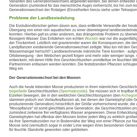
Varianten des Generationswechsels abgeleitet werden, bei denen entweder d
Generation (zumindest für das menschliche Auge) vorherrscht, bis hin zum 
Generationswechsel der Rotalgen (Einzelheiten hierzu siehe unter Tetraspor
Probleme der Landbesiedelung
Die Evolutionsforscher gehen davon aus, dass entfernte Verwandte der heu
Übergang von einer rein aquatischen zu einer überwiegend landbesiedelnd
konnten. Hierbei galt es unter anderem, das drängendste Problem zu überwi
flüssigem Wasser. Das Entstehen von echten
Wurzeln
war nur die augenfälli
der Trockenheit. Letztlich viel gravierender waren die Konsequenzen, die der
Landpflanzen existierende Generationswechsel zeitigte: Was tun mit den Ge
Wassermangel herrscht? Landbewohnende männliche Tiere konnten - aufgrund
Ortsbewegung - den Weibchen gezielt folgen und mehr oder weniger lange,
entwickeln, mit deren Hilfe ihre Geschlechtszellen unmittelbar im feuchten Mi
Partnerinnen entlassen werden konnten. Die festsitzenden Pflanzen schlugen 
Weg ein.
Der Generationswechsel bei den Moosen
Auch die heute lebenden Moose produzieren in ihren männlichen Geschlec
begeißelte
Geschlechtszellen (
Spermatozoide
). Sie müssen sich in tropfbar
Eizellen bewegen, die in den weiblichen Geschlechtsorganen (den
Archegon
stammen jedoch von Vorläuferpflanzen ab, bei denen der Gametophyt (die G
produzierende Generation) hinsichtlich der Größe vorherrschend wurde; di
"Moospflanze" ist somit gleichfalls jene Generation, die Geschlechtszellen prod
zumindest zeitweise frei verfügbares Wasser angewiesen. Diese Entwicklun
Gametophyten hat offenbar den Moosen bisher jeden Weg zu wirklich großwü
da ihre Spermatozoiden nur in Bodennähe der Weg von einer Pflanze zur Na
Moose sind (vermutlich sogar in erster Linie wegen ihres besonderen Gener
für feuchte Standorte geworden oder geblieben.