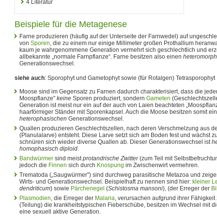
4
Literatur
Beispiele für die Metagenese
Farne produzieren (häufig auf der Unterseite der Farnwedel) auf ungeschle
von
Sporen
, die zu einem nur einige Millimeter großen Prothallium heran
kaum je wahrgenommene Generation vermehrt sich geschlechtlich und erz
allbekannte „normale Farnpflanze“. Farne besitzen also einen
heteromorp
Generationswechsel.
siehe auch
: Sporophyt und Gametophyt sowie (für Rotalgen) Tetrasporophyt
Moose sind im Gegensatz zu Farnen dadurch charakterisiert, dass die jed
Moospflanze"
keine
Sporen produziert, sondern
Gameten
(Geschlechtszell
Generation ist meist nur ein auf der auch von Laien beachteten „Moospflan
haarförmiger Ständer mit Sporenkapsel. Auch die Moose besitzen somit ei
heterophasischen
Generationswechsel.
Quallen produzieren Geschlechtszellen, nach deren Verschmelzung aus d
(Planulalarve) entsteht. Diese Larve setzt sich am Boden fest und wächst 
schnüren sich wieder diverse Quallen ab. Dieser Generationswechsel ist
h
homophasisch diploid
.
Bandwürmer
sind meist
protandrische Zwitter
(zum Teil mit Selbstbefruchtu
jedoch die
Finnen
sich durch
Knospung
im Zwischenwirt vermehren.
Trematoda („Saugwürmer") sind durchweg parasitische Metazoa und zeigen
Wirts- und Generationswechsel. Beispielhaft zu nennen sind hier:
kleiner L
dendriticum
) sowie
Pärchenegel
(
Schistosma mansoni
), (der Erreger der
Bi
Plasmodien
, die Erreger der
Malaria
, verursachen aufgrund ihrer Fähigkei
(Teilung) die krankheitstypischen Fieberschübe, besitzen im Wechsel mit d
eine sexuell aktive Generation.