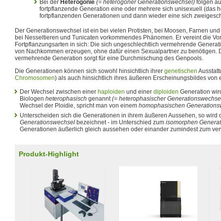
Bei der
Heterogonie
(= heterogoner Generationswechsel)
folgen au
fortpflanzende Generation eine oder mehrere sich unisexuell (das h
fortpflanzenden Generationen und dann wieder eine sich zweigeschl
Der Generationswechsel ist ein bei vielen Protisten, bei Moosen, Farnen u
bei Nesseltieren und Tunicaten vorkommendes Phänomen. Er vereint die Vort
Fortpflanzungsarten in sich: Die sich ungeschlechtlich vermehrende Generat
von Nachkommen erzeugen, ohne dafür einen Sexualpartner zu benötigen. Di
vermehrende Generation sorgt für eine Durchmischung des Genpools.
Die Generationen können sich sowohl hinsichtlich ihrer
genetischen
Ausstatt
Chromosomen
) als auch hinsichtlich ihres äußeren Erscheinungsbildes von
Der Wechsel zwischen einer
haploiden
und einer
diploiden
Generation wir
Biologen
heterophasisch
genannt
(= heterophasischer Generationswechse
Wechsel der Ploidie, spricht man von einem
homophasischen Generations
Unterscheiden sich die Generationen in ihrem äußeren Aussehen, so wird 
Generationswechsel
bezeichnet - im Unterschied zum
isomorphen Generat
Generationen äußerlich gleich aussehen oder einander zumindest zum ver
Produkt-Highlight