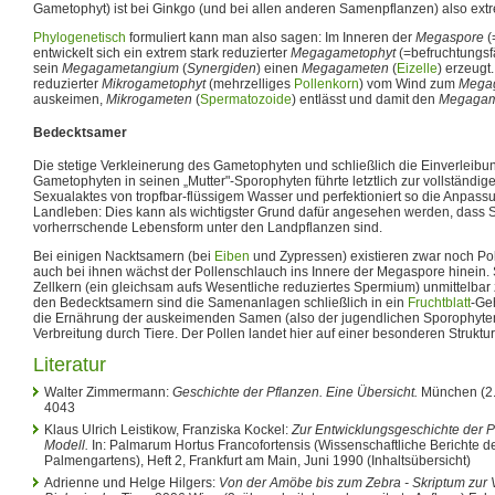
Gametophyt) ist bei Ginkgo (und bei allen anderen Samenpflanzen) also extr
Phylogenetisch
formuliert kann man also sagen: Im Inneren der
Megaspore
(
entwickelt sich ein extrem stark reduzierter
Megagametophyt
(=befruchtungsf
sein
Megagametangium
(
Synergiden
) einen
Megagameten
(
Eizelle
) erzeugt
reduzierter
Mikrogametophyt
(mehrzelliges
Pollenkorn
) vom Wind zum
Mega
auskeimen,
Mikrogameten
(
Spermatozoide
) entlässt und damit den
Megagam
Bedecktsamer
Die stetige Verkleinerung des Gametophyten und schließlich die Einverleibu
Gametophyten in seinen „Mutter"-Sporophyten führte letztlich zur vollständi
Sexualaktes von tropfbar-flüssigem Wasser und perfektioniert so die Anpass
Landleben: Dies kann als wichtigster Grund dafür angesehen werden, dass
vorherrschende Lebensform unter den Landpflanzen sind.
Bei einigen Nacktsamern (bei
Eiben
und Zypressen) existieren zwar noch Pol
auch bei ihnen wächst der Pollenschlauch ins Innere der Megaspore hinein.
Zellkern (ein gleichsam aufs Wesentliche reduziertes Spermium) unmittelbar z
den Bedecktsamern sind die Samenanlagen schließlich in ein
Fruchtblatt
-Ge
die Ernährung der auskeimenden Samen (also der jugendlichen Sporophyten)
Verbreitung durch Tiere. Der Pollen landet hier auf einer besonderen Struktu
Literatur
Walter Zimmermann:
Geschichte der Pflanzen. Eine Übersicht.
München (2. 
4043
Klaus Ulrich Leistikow, Franziska Kockel:
Zur Entwicklungsgeschichte der Pf
Modell.
In: Palmarum Hortus Francofortensis (Wissenschaftliche Berichte de
Palmengartens), Heft 2, Frankfurt am Main, Juni 1990 (Inhaltsübersicht)
Adrienne und Helge Hilgers:
Von der Amöbe bis zum Zebra - Skriptum zur