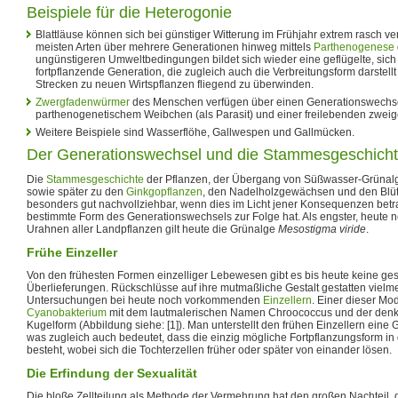
Beispiele für die Heterogonie
Blattläuse können sich bei günstiger Witterung im Frühjahr extrem rasch ve
meisten Arten über mehrere Generationen hinweg mittels
Parthenogenese
ungünstigeren Umweltbedingungen bildet sich wieder eine geflügelte, sich
fortpflanzende Generation, die zugleich auch die Verbreitungsform darstellt 
Strecken zu neuen Wirtspflanzen fliegend zu überwinden.
Zwergfadenwürmer
des Menschen verfügen über einen Generationswechs
parthenogenetischem Weibchen (als Parasit) und einer freilebenden zweig
Weitere Beispiele sind Wasserflöhe, Gallwespen und Gallmücken.
Der Generationswechsel und die Stammesgeschicht
Die
Stammesgeschichte
der Pflanzen, der Übergang von Süßwasser-Grünal
sowie später zu den
Ginkgopflanzen
, den Nadelholzgewächsen und den Blüte
besonders gut nachvollziehbar, wenn dies im Licht jener Konsequenzen betra
bestimmte Form des Generationswechsels zur Folge hat. Als engster, heute 
Urahnen aller Landpflanzen gilt heute die Grünalge
Mesostigma viride
.
Frühe Einzeller
Von den frühesten Formen einzelliger Lebewesen gibt es bis heute keine ges
Überlieferungen. Rückschlüsse auf ihre mutmaßliche Gestalt gestatten vielm
Untersuchungen bei heute noch vorkommenden
Einzellern
. Einer dieser Mo
Cyanobakterium
mit dem lautmalerischen Namen Chroococcus und der denkba
Kugelform (Abbildung siehe: [1]). Man unterstellt den frühen Einzellern eine Gl
was zugleich auch bedeutet, dass die einzig mögliche Fortpflanzungsform in 
besteht, wobei sich die Tochterzellen früher oder später von einander lösen.
Die Erfindung der Sexualität
Die bloße Zellteilung als Methode der Vermehrung hat den großen Nachteil, d