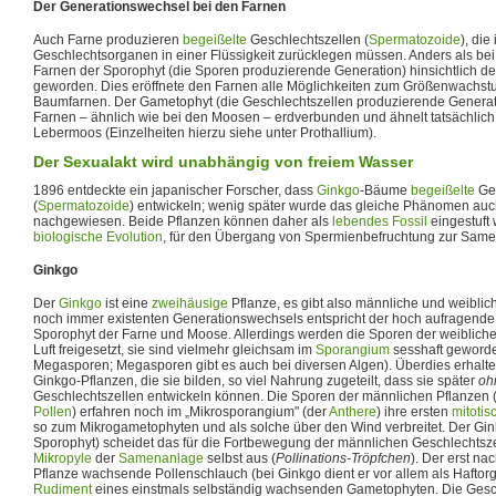
Der Generationswechsel bei den Farnen
Auch Farne produzieren
begeißelte
Geschlechtszellen (
Spermatozoide
), di
Geschlechtsorganen in einer Flüssigkeit zurücklegen müssen. Anders als bei
Farnen der Sporophyt (die Sporen produzierende Generation) hinsichtlich d
geworden. Dies eröffnete den Farnen alle Möglichkeiten zum Größenwachstu
Baumfarnen. Der Gametophyt (die Geschlechtszellen produzierende Generat
Farnen – ähnlich wie bei den Moosen – erdverbunden und ähnelt tatsächlich
Lebermoos (Einzelheiten hierzu siehe unter Prothallium).
Der Sexualakt wird unabhängig von freiem Wasser
1896 entdeckte ein japanischer Forscher, dass
Ginkgo
-Bäume
begeißelte
Ges
(
Spermatozoide
) entwickeln; wenig später wurde das gleiche Phänomen auc
nachgewiesen. Beide Pflanzen können daher als
lebendes Fossil
eingestuft 
biologische Evolution
, für den Übergang von Spermienbefruchtung zur Same
Ginkgo
Der
Ginkgo
ist eine
zweihäusige
Pflanze, es gibt also männliche und weiblich
noch immer existenten Generationswechsels entspricht der hoch aufragen
Sporophyt der Farne und Moose. Allerdings werden die Sporen der weiblichen
Luft freigesetzt, sie sind vielmehr gleichsam im
Sporangium
sesshaft geworde
Megasporen; Megasporen gibt es auch bei diversen Algen). Überdies erhal
Ginkgo-Pflanzen, die sie bilden, so viel Nahrung zugeteilt, dass sie später
oh
Geschlechtszellen entwickeln können. Die Sporen der männlichen Pflanzen 
Pollen
) erfahren noch im „Mikrosporangium" (der
Anthere
) ihre ersten
mitotis
so zum Mikrogametophyten und als solche über den Wind verbreitet. Der Gi
Sporophyt) scheidet das für die Fortbewegung der männlichen Geschlechtsze
Mikropyle
der
Samenanlage
selbst aus (
Pollinations-Tröpfchen
). Der erst na
Pflanze wachsende Pollenschlauch (bei Ginkgo dient er vor allem als Haftorga
Rudiment
eines einstmals selbständig wachsenden Gametophyten. Die Gesc