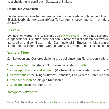
ausscheiden und somit auch Salzwasser trinken.
Fische und Amphibien
Bei den meisten Knochenfischen und den Larven vieler Amphibien erfolgte d
Stickstoffverbindungen zum größten Teil als Ammoniak/Ammonium noch durc
die Niere.
Insekten
Bei Insekten werden die Abfallstoffe des
Stoffwechsels
mittels eines Systems
ausgeschieden. Die auszuscheidenden Substanzen diffundieren oder werden 
transportiert und von diesen in den Darm geleitet. Im Enddarm erfolgt dann
Ionen. Die restlichen Exkrete werden dann zusammen mit den Fäkalien aus
Weitere Tiere
Zur Exkretion und Osmoregulation gibt es bei einzelnen Tiergruppen weitere
kontraktile Vakuolen
(bei im Süßwasser lebenden
Einzellern
)
Protonephridien
bei
Plattwürmern
(Plathelminthes) und vielen Larven der S
Metanephridien
bei Ringelwürmern (Annelida) und weiteren Tieren mit ei
Antennendrüsen
bei einigen Krebstieren
Coxaldrüsen
bei Spinnentieren
Kategorie
:
Stoffwechsel
Dieser Artikel basiert auf dem Artikel
Exkretion
aus der freien Enzyklopädie
Wikipedia
und s