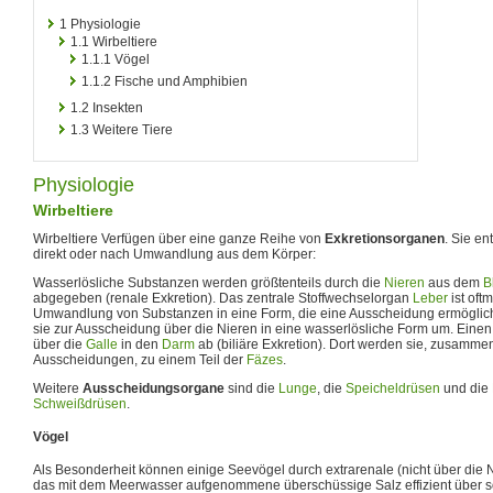
1
Physiologie
1.1
Wirbeltiere
1.1.1
Vögel
1.1.2
Fische und Amphibien
1.2
Insekten
1.3
Weitere Tiere
Physiologie
Wirbeltiere
Wirbeltiere Verfügen über eine ganze Reihe von
Exkretionsorganen
. Sie e
direkt oder nach Umwandlung aus dem Körper:
Wasserlösliche Substanzen werden größtenteils durch die
Nieren
aus dem
B
abgegeben (renale Exkretion). Das zentrale Stoffwechselorgan
Leber
ist oftm
Umwandlung von Substanzen in eine Form, die eine Ausscheidung ermöglicht
sie zur Ausscheidung über die Nieren in eine wasserlösliche Form um. Einen 
über die
Galle
in den
Darm
ab (biliäre Exkretion). Dort werden sie, zusamm
Ausscheidungen, zu einem Teil der
Fäzes
.
Weitere
Ausscheidungsorgane
sind die
Lunge
, die
Speicheldrüsen
und die
Schweißdrüsen
.
Vögel
Als Besonderheit können einige Seevögel durch extrarenale (nicht über die 
das mit dem Meerwasser aufgenommene überschüssige Salz effizient über 