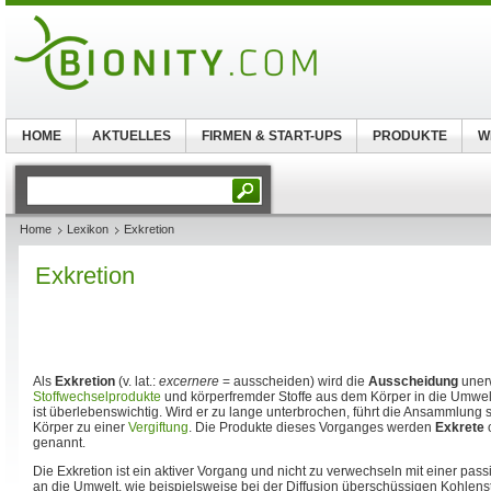
HOME
AKTUELLES
FIRMEN & START-UPS
PRODUKTE
W
Home
Lexikon
Exkretion
Exkretion
Als
Exkretion
(v. lat.:
excernere
= ausscheiden) wird die
Ausscheidung
uner
Stoffwechselprodukte
und körperfremder Stoffe aus dem Körper in die Umwel
ist überlebenswichtig. Wird er zu lange unterbrochen, führt die Ansammlun
Körper zu einer
Vergiftung
. Die Produkte dieses Vorganges werden
Exkrete
genannt.
Die Exkretion ist ein aktiver Vorgang und nicht zu verwechseln mit einer p
an die Umwelt, wie beispielsweise bei der Diffusion überschüssigen Kohlenst