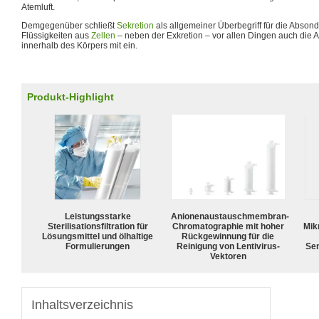
Atemluft.
Demgegenüber schließt
Sekretion
als allgemeiner Überbegriff für die Abso
Flüssigkeiten aus
Zellen
– neben der Exkretion – vor allen Dingen auch die A
innerhalb des Körpers mit ein.
Produkt-Highlight
Leistungsstarke
Anionenaustauschmembran-
Sterilisationsfiltration für
Chromatographie mit hoher
Mik
Lösungsmittel und ölhaltige
Rückgewinnung für die
Formulierungen
Reinigung von Lentivirus-
Sen
Vektoren
Inhaltsverzeichnis