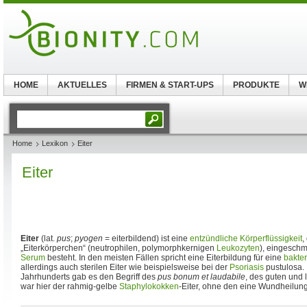
HOME
AKTUELLES
FIRMEN & START-UPS
PRODUKTE
W
Home
Lexikon
Eiter
Eiter
Eiter
(lat.
pus
;
pyogen
= eiterbildend) ist eine
entzündliche
Körperflüssigkeit
,
„Eiterkörperchen“ (neutrophilen, polymorphkernigen
Leukozyten
), eingesc
Serum
besteht. In den meisten Fällen spricht eine Eiterbildung für eine
bakter
allerdings auch sterilen Eiter wie beispielsweise bei der
Psoriasis
pustulosa. 
Jahrhunderts gab es den Begriff des
pus bonum et laudabile
, des guten und 
war hier der rahmig-gelbe
Staphylokokken
-Eiter, ohne den eine Wundheilung 