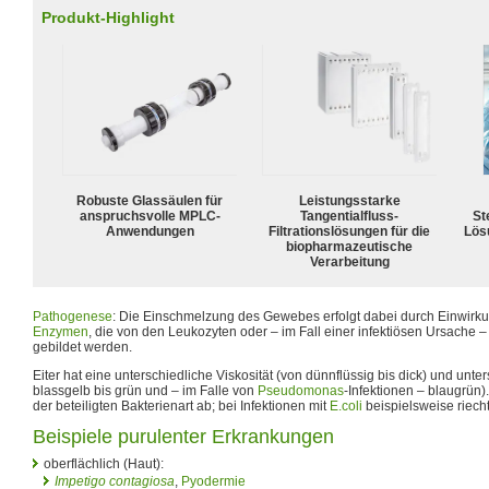
Produkt-Highlight
Robuste Glassäulen für
Leistungsstarke
anspruchsvolle MPLC-
Tangentialfluss-
Ste
Anwendungen
Filtrationslösungen für die
Lös
biopharmazeutische
Verarbeitung
Pathogenese
: Die Einschmelzung des Gewebes erfolgt dabei durch Einwirk
Enzymen
, die von den Leukozyten oder – im Fall einer infektiösen Ursache 
gebildet werden.
Eiter hat eine unterschiedliche Viskosität (von dünnflüssig bis dick) und unt
blassgelb bis grün und – im Falle von
Pseudomonas
-Infektionen – blaugrün
der beteiligten Bakterienart ab; bei Infektionen mit
E.coli
beispielsweise riecht
Beispiele purulenter Erkrankungen
oberflächlich (Haut):
Impetigo contagiosa
,
Pyodermie