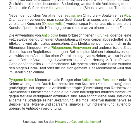
Gesichtsbereich eine besondere Bedeutung, wo durch die Verbindung der do
Gehirns die Gefahr einer
Hirnvenenthrombose
(Sinus-cavernosus-Thrombose
Neben den üblichen Verfahren der
septischen
Chirurgie – Spalten eines
Abs
Drainagen – verwendet man sogar Spül-Saug-Drainagen, um eine Wundhöhl
vereiterten Knochen (
Osteomyelitis
) wurden sogar Ketten aus nicht resorbie
Kunststoffperlen in die Höhlung gebracht, die man zu einem späteren Zeitpu
Die Anwendung von
Antibiotika
beim fortgeschrittenen
Furunkel
oder bei ei
Fettgewebe, der durch einen Granulationswall vom Körper abgeschottet ist, 
Effekt und wird als nutzlos angesehen. Das Medikament dringt gar nicht in di
Eiterungen hingegen, wie
Phlegmonen
,
Empyemen
und anderen ist die Situa
die septischen Begleiterscheinungen. Bei multiplen kleinen Leberabszessen i
von wirksamen Antibiotika einer Operation sogar vorzuziehen, weil so in vie
wurde. Bei der Anwendung ist zwischen lokaler Applizierung, z. B. als Pulver
Gabe der Antibiotika zu unterscheiden. Mit systemischer Gabe ist die Aufnahm
den Magen-Darm-Trakt oder die Infusion gemeint. Das Medikament wirkt dan
im Bereich der Wunde.
Pyogene Keime
können wie alle Erreger eine
Antibiotikum-Resistenz
entwick
Keime weitergeben. Durch Konzentration von Kranken (Keimbelastung) einers
großzügige und ungezielte Antibiotikatherapie (Entwicklung von Resistenz o
Krankenhaus fürchtet man hier die Selektion hauseigener multiresistenter Pr
gegen fast alle verfügbaren Antibiotika sind. Man spricht dabei vom „infektiö
allgemeine Strategie seiner Bekämpfung ist simpel, aber verständlicherweise 
Beispielhafte Hygiene und sparsame, sinnvolle (nur indizierte) und laufend bez
überprüfte Antibiotikaverordnung.
Bitte beachten Sie den
Hinweis zu Gesundheitsthemen
!