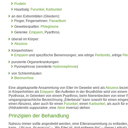
Pusteln
Haarbalg:
Furunkel
,
Karbunkel
an den Extremitäten (Gliedern):
Finger, Fingersehnen:
Panaritium
Gewebespalten:
Phlegmone
Gelenke:
Empyem
, Pyarthros.
überall im Körper:
Abszess
Körperhöhlen:
Empyem
und spezifische Benennungen, wie eitrige
Peritonitis
, eitrige
Ple
purulente Organerkrankungen:
Pyonephrose (vereiterte
Hydronephrose
)
von Schleimhäuten:
Blennorrhoe
Eine abgekapselte Ansammlung von Eiter im Gewebe wird als
Abszess
bezei
in Körperhöhlen als
Empyem
. Bei Auftreten in der Brusthöhle wird von ein
Pyothorax, in Gelenken von einem Pyarthros, beim Nierenbecken von einer
umgangssprachliche Bezeichnung „Eiterbeule“ kann sowohl für einen eing
einen Abszess, aber auch für einen
Furunkel
, einen
Karbunkel
, als auch fü
(
Hidradenitis suppurative
, eine
Akne
inversa
) stehen.
Prinzipien der Behandlung
Nahezu immer sollte angestrebt werden, eine Eiteransammlung zu entlasten,
kann.
„Ubi pus, ibi evacua“
– „Wo Eiter ist, dort entleere ihn“ – dieser Leitsatz 