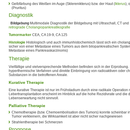
Gelbfärbung des Weißen im Auge (Sklerenikterus) bzw. der Haut (
Ikterus
), 
(Pruritus)
Diagnostik
Bildgebung
Multimodale Diagnostik der Bildgebung mit Ultraschall, CT un
retrograde Cholangiopankreatikografie
Tumormarker
CEA, CA 19-9, CA 125
Histologie
Histologisch und auch immunhistochemisch lässt sich ein cholang
sicher von einer Metastase eines Tumors aus dem bilopankreatischen System
Metastase eines Pankreaskarzinoms)
Therapie
Vielfältige und vielversprechende Methoden befinden sich in der Erprobung
hyperthermische Verfahren und direkte Einbringung von radioaktiven oder 
Substanzen in die betroffenen Areale.
Kurative Therapie
Eine kurative Therapie ist nur im Frühstadium durch eine radikale Operation 
Lebertransplantation erscheint im Hinblick auf die hohe Rezidivrate und die 
Lebenserwartung nicht sinnvoll.
Palliative Therapie
Chemotherapie (bzw. Chemoembolisation des Tumors) konnte scheinbar i
Tumor verkleinern, die Wirksamkeit ist aber nicht sicher nachgewiesen
Strahlentherapie bei Schmerzen
Prognose