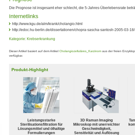
Die Prognose ist insgesamt eher schlecht, die 5-Jahres-Überlebensrate beträ
Internetlinks
http://www.kgu.de/alm/krank/cholangio.html
http://edoc.hu-berlin.de/dissertationen/chopra-sascha-santosh-2005-03-1
Kategorie
:
Krebserkrankung
Dieser Artikel basiert auf dem Artikel
Cholangiozelluläres_Karzinom
aus der freien Enzyklo
verfügbar.
Produkt-Highlight
Leistungsstarke
3D Raman Imaging
Tan
Sterilisationsfiltration für
Mikroskop mit unerreichter
kom
Lösungsmittel und ölhaltige
Geschwindigkeit,
Formulierungen
Sensitivität und Auflösung