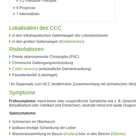
5.2
Palliative Therapie
6
Prognose
7
Internetlinks
Lokalisation des CCC
in den intrahepatischen Gallenwegen der Leberperipherie
in den großen Gallenwegen (
Klatskintumor
)
Risikofaktoren
Primär sklerosierende Cholangitis (PSC)
Chronische Gallengangsentzündung
Colitis ulcerosa
(entzündliche Darmerkrankung)
Parasitenbefall (Leberegel)
! Im Gegensatz zum HCC besteht kein Zusammenhang mit zirrhotischen Ver
Symptome
Frühsymptome
: meist keine oder unspezifische Symptome wie z. B. Gewi
Belastbarkeit oder Übelkeit und Erbrechen), deshalb meist erst späte Diagno
Spätsymptome
:
Schmerzen im Oberbauch
tastbare knotige Schwellung der Leber
Wasseransammlung im Bauch (
Aszites
) bzw. in den Beinen (
Ödeme
)