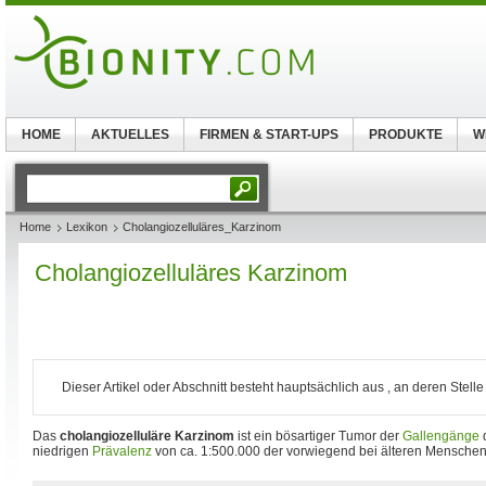
HOME
AKTUELLES
FIRMEN & START-UPS
PRODUKTE
W
Home
Lexikon
Cholangiozelluläres_Karzinom
Cholangiozelluläres Karzinom
Dieser Artikel oder Abschnitt besteht hauptsächlich aus , an deren Stelle 
Das
cholangiozelluläre Karzinom
ist ein bösartiger Tumor der
Gallengänge
niedrigen
Prävalenz
von ca. 1:500.000 der vorwiegend bei älteren Mensche