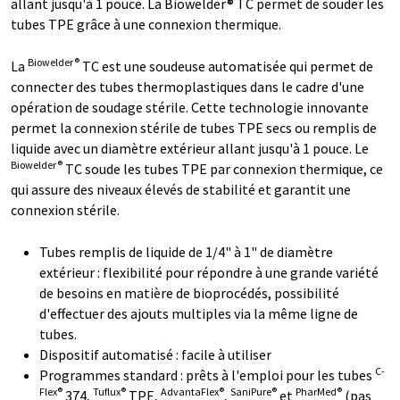
allant jusqu'à 1 pouce. La Biowelder® TC permet de souder les
tubes TPE grâce à une connexion thermique.
Biowelder®
La
TC est une soudeuse automatisée qui permet de
connecter des tubes thermoplastiques dans le cadre d'une
opération de soudage stérile. Cette technologie innovante
permet la connexion stérile de tubes TPE secs ou remplis de
liquide avec un diamètre extérieur allant jusqu'à 1 pouce. Le
Biowelder®
TC soude les tubes TPE par connexion thermique, ce
qui assure des niveaux élevés de stabilité et garantit une
connexion stérile.
Tubes remplis de liquide de 1/4" à 1" de diamètre
extérieur : flexibilité pour répondre à une grande variété
de besoins en matière de bioprocédés, possibilité
d'effectuer des ajouts multiples via la même ligne de
tubes.
Dispositif automatisé : facile à utiliser
C-
Programmes standard : prêts à l'emploi pour les tubes
Flex®
Tuflux®
AdvantaFlex®
SaniPure®
PharMed®
374,
TPE,
,
et
(pas