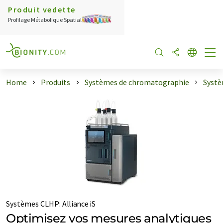
Produit vedette
Profilage Métabolique Spatial
Home
Produits
Systèmes de chromatographie
Syst
Systèmes CLHP
:
Alliance iS
Optimisez vos mesures analytiques