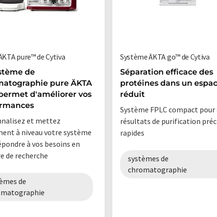
 ÄKTA pure™ de Cytiva
Système ÄKTA go™ de Cytiva
stème de
Séparation efficace des
matographie pure ÄKTA
protéines dans un espa
permet d'améliorer vos
réduit
ormances
Système FPLC compact pour 
nalisez et mettez
résultats de purification préc
ment à niveau votre système
rapides
épondre à vos besoins en
e de recherche
systèmes de
chromatographie
tèmes de
omatographie