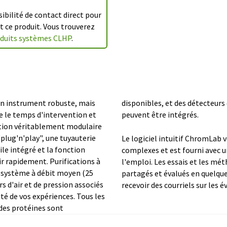
bilité de contact direct pour
 ce produit. Vous trouverez
oduits systèmes CLHP
.
un instrument robuste, mais
antillonneurs automatiques
re le temps d'intervention et
peuvent être intégrés.
ption véritablement modulaire
lug'n'play", une tuyauterie
Le logiciel intuitif ChromLab
ile intégré et la fonction
complexes et est fourni avec 
ir rapidement. Purifications à
l'emploi. Les essais et les m
n système à débit moyen (25
partagés et évalués en quelque
s d'air et de pression associés
recevoir des courriels sur les 
té de vos expériences. Tous les
des protéines sont