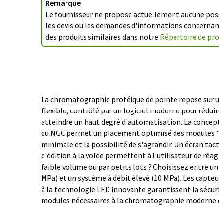
Remarque
Le fournisseur ne propose actuellement aucune possi
les devis ou les demandes d'informations concernant
des produits similaires dans notre
Répertoire de pr
La chromatographie protéique de pointe repose sur 
disponibles, et des détecteurs externes ou des éch
flexible, contrôlé par un logiciel moderne pour rédui
atteindre un haut degré d'automatisation. La conce
du NGC permet un placement optimisé des modules "p
minimale et la possibilité de s'agrandir. Un écran tact
d'édition à la volée permettent à l'utilisateur de réag
faible volume ou par petits lots ? Choisissez entre u
MPa) et un système à débit élevé (10 MPa). Les capteur
à la technologie LED innovante garantissent la sécuri
modules nécessaires à la chromatographie moderne 