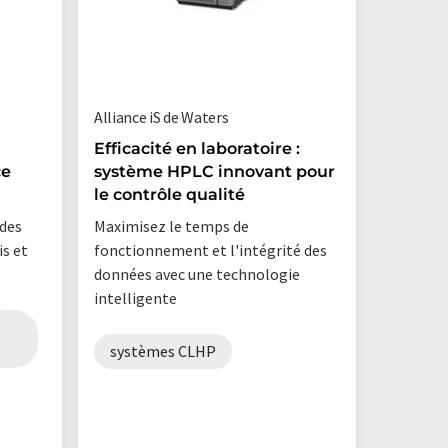
Alliance iS de Waters
BIOS ANA
Renting 
Efficacité en laboratoire :
de Bios A
ce
système HPLC innovant pour
le contrôle qualité
Spécial
opérati
des
Maximisez le temps de
des éq
is et
fonctionnement et l'intégrité des
données avec une technologie
Nous fou
intelligente
aux form
finance
systèmes CLHP
appare