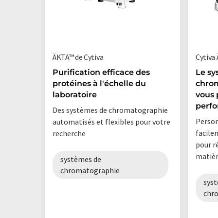
ÄKTA™ de Cytiva
Cytiva
Purification efficace des
Le sy
protéines à l'échelle du
chro
laboratoire
vous 
perf
Des systèmes de chromatographie
Person
automatisés et flexibles pour votre
facile
recherche
pour r
matièr
systèmes de
chromatographie
sys
chr