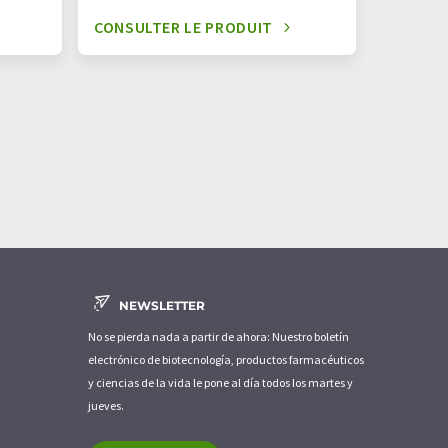
CONSULTER LE PRODUIT
CONSUL
NEWSLETTER
No se pierda nada a partir de ahora: Nuestro boletín
electrónico de biotecnología, productos farmacéuticos
y ciencias de la vida le pone al día todos los martes y
jueves.