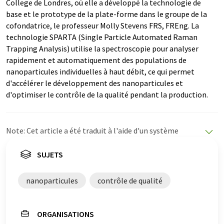
College de Londres, où elle a développé la technologie de
base et le prototype de la plate-forme dans le groupe de la
cofondatrice, le professeur Molly Stevens FRS, FREng. La
technologie SPARTA (Single Particle Automated Raman
Trapping Analysis) utilise la spectroscopie pour analyser
rapidement et automatiquement des populations de
nanoparticules individuelles à haut débit, ce qui permet
d'accélérer le développement des nanoparticules et
d'optimiser le contrôle de la qualité pendant la production.
Note: Cet article a été traduit à l'aide d'un système
informatique sans intervention humaine. LUMITOS
propose ces traductions automatiques pour présenter
SUJETS
un plus large éventail d'actualités. Comme cet article a
été traduit avec traduction automatique, il est possible
nanoparticules
contrôle de qualité
qu'il contienne des erreurs de vocabulaire, de syntaxe ou
de grammaire. L'article original dans Anglais peut être
trouvé
ici
.
ORGANISATIONS