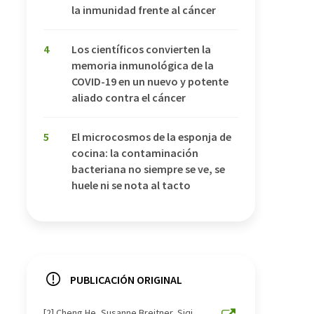
la inmunidad frente al cáncer
4
Los científicos convierten la
memoria inmunológica de la
COVID-19 en un nuevo y potente
aliado contra el cáncer
5
El microcosmos de la esponja de
cocina: la contaminación
bacteriana no siempre se ve, se
huele ni se nota al tacto
PUBLICACIÓN ORIGINAL
[2] Cheng He, Susanne Breitner, Siqi