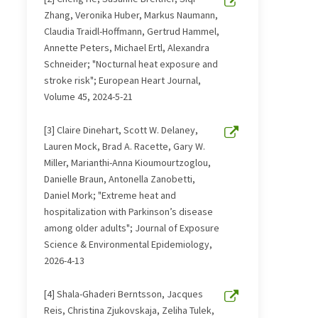
Zhang, Veronika Huber, Markus Naumann,
Claudia Traidl-Hoffmann, Gertrud Hammel,
Annette Peters, Michael Ertl, Alexandra
Schneider; "Nocturnal heat exposure and
stroke risk"; European Heart Journal,
Volume 45, 2024-5-21
[3] Claire Dinehart, Scott W. Delaney,
Lauren Mock, Brad A. Racette, Gary W.
Miller, Marianthi-Anna Kioumourtzoglou,
Danielle Braun, Antonella Zanobetti,
Daniel Mork; "Extreme heat and
hospitalization with Parkinson’s disease
among older adults"; Journal of Exposure
Science & Environmental Epidemiology,
2026-4-13
[4] Shala-Ghaderi Berntsson, Jacques
Reis, Christina Zjukovskaja, Zeliha Tulek,