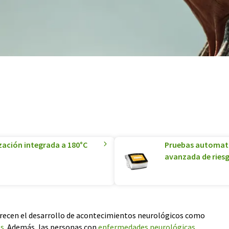
zación integrada a 180°C
Pruebas automatiz
avanzada de riesg
vorecen el desarrollo de acontecimientos neurológicos como
es
. Además, las personas con
enfermedades neurológicas