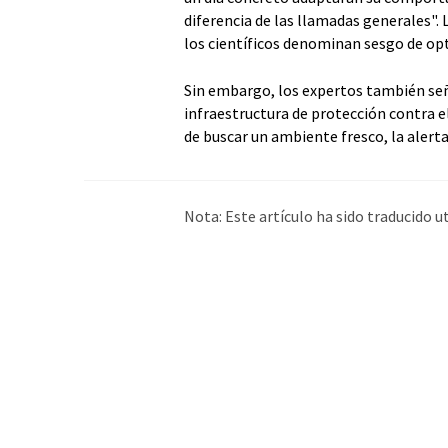
diferencia de las llamadas generales".
los científicos denominan sesgo de o
Sin embargo, los expertos también señal
infraestructura de protección contra el
de buscar un ambiente fresco, la alerta 
Nota: Este artículo ha sido traducido 
humana. LUMITOS ofrece estas traduc
amplia de noticias de actualidad. Como
automática, es posible que contenga er
original en Alemán se puede encontra