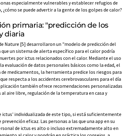
sonas especialmente vulnerables y establecer refugios de
, ¿cómo se puede advertir a la gente de los golpes de calor?
ión primaria: "predicción de los
y diaria
 de Nature [5] desarrollaron un "modelo de predicción del
 que un sistema de alerta específico para el calor podría
muertes por ictus relacionados con el calor. Mediante el uso
 la evaluación de datos personales básicos como la edad, el
sta de medicamentos, la herramienta predice los riesgos para
o que respecta a los accidentes cerebrovasculares para el día
La aplicación también ofrece recomendaciones personalizadas
s al aire libre, regulación de la temperatura en casa y
ictus' individualizada de este tipo, si está suficientemente
 prevención eficaz. Las personas a las que una app en su
ersonal de ictus es alto o incluso extremadamente alto en
miento al calor y pondrán en práctica los consejos, a