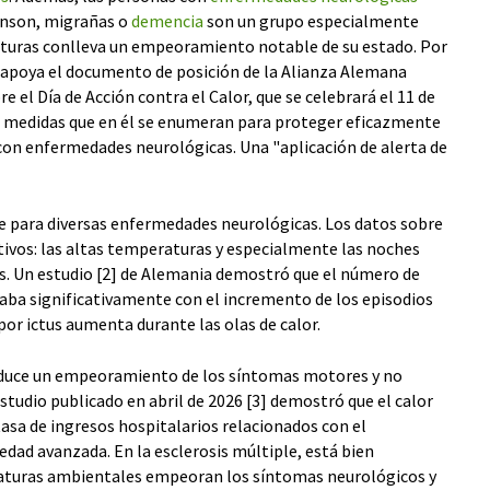
inson, migrañas o
demencia
son un grupo especialmente
aturas conlleva un empeoramiento notable de su estado. Por
 apoya el documento de posición de la Alianza Alemana
e el Día de Acción contra el Calor, que se celebrará el 11 de
las medidas que en él se enumeran para proteger eficazmente
s con enfermedades neurológicas. Una "aplicación de alerta de
nte para diversas enfermedades neurológicas. Los datos sobre
ativos: las altas temperaturas y especialmente las noches
us. Un estudio [2] de Alemania demostró que el número de
aba significativamente con el incremento de los episodios
por ictus aumenta durante las olas de calor.
oduce un empeoramiento de los síntomas motores y no
studio publicado en abril de 2026 [3] demostró que el calor
asa de ingresos hospitalarios relacionados con el
dad avanzada. En la esclerosis múltiple, está bien
aturas ambientales empeoran los síntomas neurológicos y