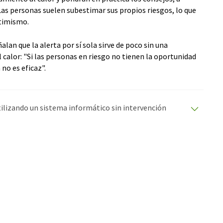
 Las personas suelen subestimar sus propios riesgos, lo que
ptimismo.
an que la alerta por sí sola sirve de poco sin una
 calor: "Si las personas en riesgo no tienen la oportunidad
no es eficaz".
utilizando un sistema informático sin intervención
ciones automáticas para presentar una gama más
 este artículo ha sido traducido con traducción
rores de vocabulario, sintaxis o gramática. El artículo
r
aquí
.