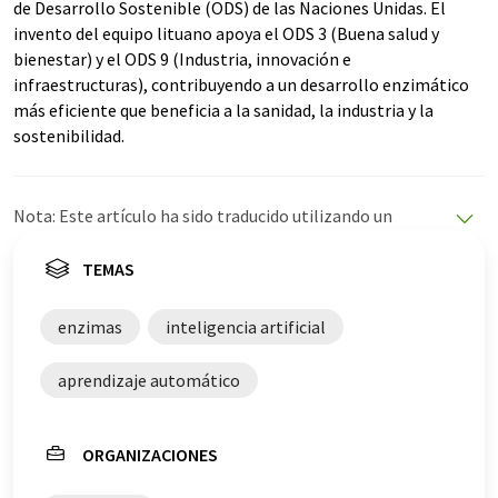
de Desarrollo Sostenible (ODS) de las Naciones Unidas. El
invento del equipo lituano apoya el ODS 3 (Buena salud y
bienestar) y el ODS 9 (Industria, innovación e
infraestructuras), contribuyendo a un desarrollo enzimático
más eficiente que beneficia a la sanidad, la industria y la
sostenibilidad.
Nota: Este artículo ha sido traducido utilizando un
sistema informático sin intervención humana. LUMITOS
ofrece estas traducciones automáticas para presentar
TEMAS
una gama más amplia de noticias de actualidad. Como
este artículo ha sido traducido con traducción
enzimas
inteligencia artificial
automática, es posible que contenga errores de
vocabulario, sintaxis o gramática. El artículo original en
aprendizaje automático
Inglés se puede encontrar
aquí
.
ORGANIZACIONES